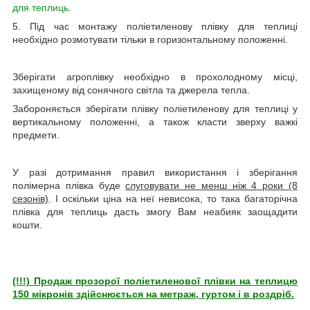
для теплиць
.
5. Під час монтажу поліетиленову плівку для теплиці
необхідно розмотувати тільки в горизонтальному положенні.
Зберігати агроплівку необхідно в прохолодному місці,
захищеному від сонячного світла та джерела тепла.
Забороняється зберігати плівку поліетиленову для теплиці у
вертикальному положенні, а також класти зверху важкі
предмети.
У разі дотримання правил використання і зберігання
полімерна плівка буде
слуговувати не менш ніж 4 роки (8
сезонів)
. І оскільки ціна на неї невисока, то така багаторічна
плівка для теплиць дасть змогу Вам неабияк заощадити
кошти.
(!!!) Продаж прозорої поліетиленової плівки на теплицю
150 мікронів здійснюється на метраж, гуртом і в роздріб.