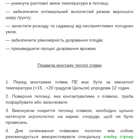
— уникнути раптової зміни температури в теплиці;
— забезпечити оптимальний вологистий режим верхнього
шару ґрунту;
— захистити розсаду та саджанці від несприятливих погодних
умов;
— забезпечити рівномірність дозрівання плодів;
— пришвидшити процес дозрівання врожаю.
Правила монтажу теплої плівки
1. Перед монтажем плівка ПЕ має бути за кімнатної
температури (+15...+20 градусів Цельсія) упродовж 12 годин.
2. Поверхня теплиці, яка контактуватиме з плівкою, треба
пофарбувати або заізолювати.
3. Виконуючи покриття теплиці плівкою, необхідно щільно
натягнути агрополотно на каркас споруди, щоб не було
провисань.
4. Для склеювання плівкових полотен між собою
рекомендується використовувати спеціальну
клейку стрічку