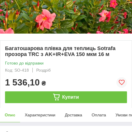
Багатошарова плівка для теплиць Sotrafa
прозора TRC з AK+IR+EVA 150 мкм 16 м
Готово до відправки
Код: SO-418
Роздріб
1 536,10
₴
Купити
Опис
Характеристики
Доставка
Оплата
Умови п