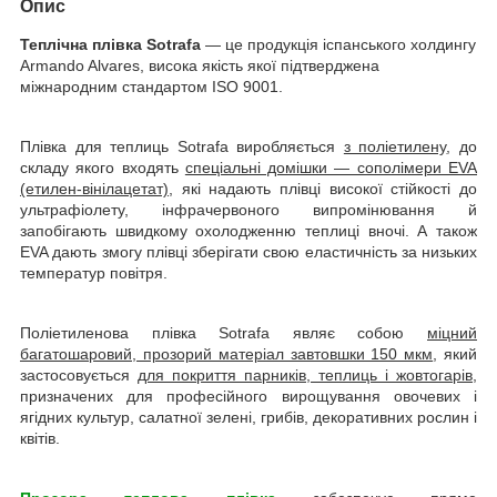
Опис
Теплічна плівка Sotrafa
— це продукція іспанського холдингу
Armando Alvares, висока якість якої підтверджена
міжнародним стандартом ISO 9001.
Плівка для теплиць Sotrafa виробляється
з поліетилену
, до
складу якого входять
спеціальні домішки — сополімери EVA
(етилен-вінілацетат)
, які надають плівці високої стійкості до
ультрафіолету, інфрачервоного випромінювання й
запобігають швидкому охолодженню теплиці вночі. А також
EVA дають змогу плівці зберігати свою еластичність за низьких
температур повітря.
Поліетиленова плівка Sotrafa являє собою
міцний
багатошаровий, прозорий матеріал завтовшки 150 мкм
, який
застосовується
для покриття парників, теплиць і жовтогарів
,
призначених для професійного вирощування овочевих і
ягідних культур, салатної зелені, грибів, декоративних рослин і
квітів.