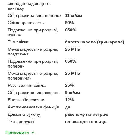
свободнопадающего
вантажу
Опір раздиранию, поперек
11 кг/мм
Світлопроникність
90%
Подовження при розриві,
650%
вздовж
Тип плівки
багатошарова (тришарова)
Межа міцності на розрив,
25 МПа
поздовжнє
Подовження при розриві,
650%
поперек
Межа міцності на розрив,
25 МПа
поперечний
Розсіювання світла
25%
Опір раздиранию, вздовж
9 кг/мм
Енергозбереження
12%
Антиконденсатна функція
да
Довжина рулону
ріженому на метраж
Тип продукції
плівка для теплиць
Приховати