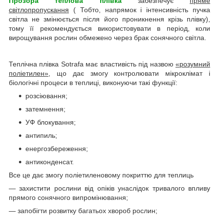
Прозора теплова плівка
забезпечує
пряме
світлопропускання
( Тобто, напрямок і інтенсивність пучка
світла не змінюється після його проникнення крізь плівку),
тому її рекомендується використовувати в період, коли
вирощування рослин обмежено через брак сонячного світла.
Теплічна плівка Sotrafa має властивість під назвою
«розумний
поліетилен»
, що дає змогу контролювати мікроклімат і
біологічні процеси в теплиці, виконуючи такі функції:
розсіювання;
затемнення;
УФ блокування;
антипиль;
енергозбереження;
антиконденсат.
Все це дає змогу поліетиленовому покриттю для теплиць
— захистити рослини від опіків унаслідок тривалого впливу
прямого сонячного випромінювання;
— запобігти розвитку багатьох хвороб рослин;