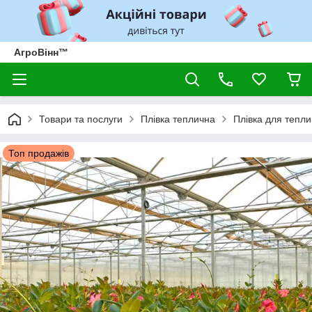
АгроВінн™
Товари та послуги
Плівка теплична
Плівка для тепли
Топ продажів