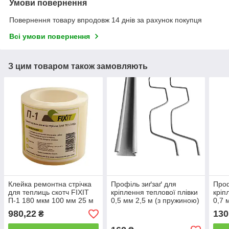
Умови повернення
Повернення товару впродовж 14 днів за рахунок покупця
Всі умови повернення
З цим товаром також замовляють
Клейка ремонтна стрічка
Профіль зиґзаґ для
Проф
для теплиць скотч FIXIT
кріплення теплової плівки
кріп
П-1 180 мкм 100 мм 25 м
0,5 мм 2,5 м (з пружиною)
0,7 
пруж
980,22
130
₴