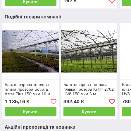
162
₴
Купити
Подібні товари компанії
Багатошарова теплова
Багатошарова теплова
Бага
плівка прозора Sotrafa
плівка прозора Kritifil 2702
плівк
Aster Plus 150 мкм 16 м
UV8 150 мкм 6 м
UV8 
1 135,16
392,40
780
₴
₴
Купити
Купити
Акційні пропозиції та новинки