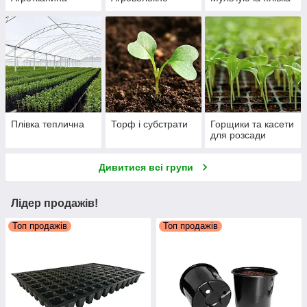
Плівка теплична
Торф і субстрати
Горщики та касети
для розсади
Дивитися всі групи
Лідер продажів!
Топ продажів
Топ продажів