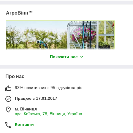
АгроВінн™
Показати все
Про нас
93% позитивних з 95 відгуків за рік
Працює з 17.01.2017
AgroVinn™ – товари для саду, городу та
м. Вінниця
ландшафтного дизайну!
вул. Київська, 78, Вінниця, Україна
Контакти
✓
Широкий асортимент.