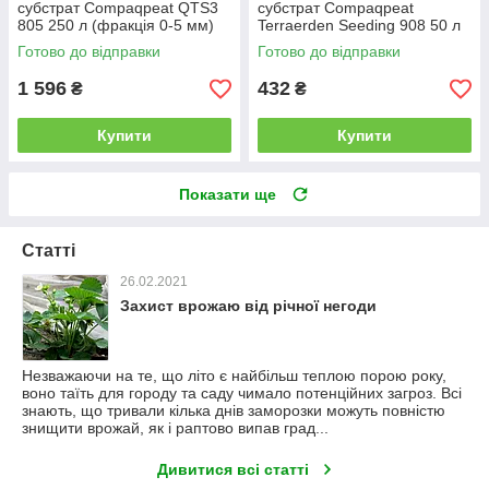
субстрат Compaqpeat QTS3
субстрат Compaqpeat
805 250 л (фракція 0-5 мм)
Terraerden Seeding 908 50 л
(фракція 0-10 мм)
Готово до відправки
Готово до відправки
1 596
432
₴
₴
Купити
Купити
Показати ще
Статті
26.02.2021
Захист врожаю від річної негоди
Незважаючи на те, що літо є найбільш теплою порою року,
воно таїть для городу та саду чимало потенційних загроз. Всі
знають, що тривали кілька днів заморозки можуть повністю
знищити врожай, як і раптово випав град...
Дивитися всі статті