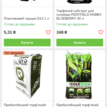
Торфяной субстрат для
голубики PEATFIELD HOBBY
Пластиковий горщик D13 1 л
BLUEBERRY 40 л
Готово до відправки
Готово до відправки
5,31
348
₴
₴
Купити
Купити
Топ продажів
Прибалтійський торф'яний
Прибалтійський торф'яний