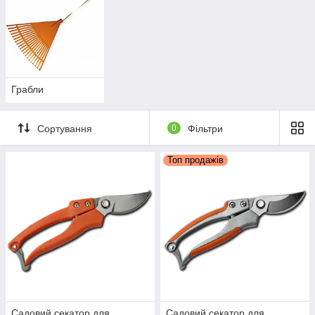
Грабли
Сортування
0
Фільтри
Топ продажів
Садовий секатор для
Садовий секатор для