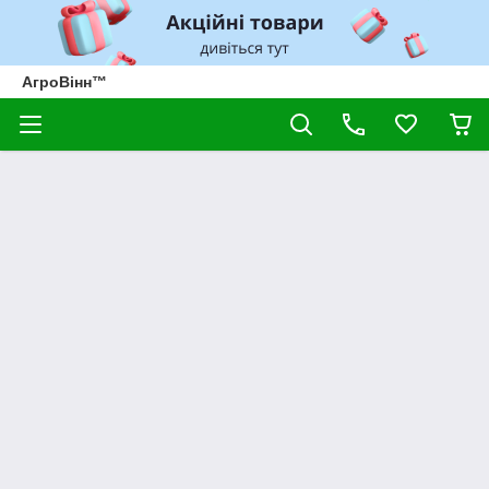
АгроВінн™