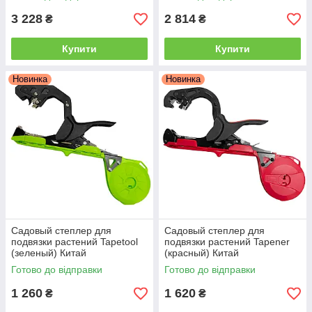
3 228
2 814
₴
₴
Купити
Купити
Новинка
Новинка
Садовый степлер для
Садовый степлер для
подвязки растений Tapetool
подвязки растений Tapener
(зеленый) Китай
(красный) Китай
Готово до відправки
Готово до відправки
1 260
1 620
₴
₴