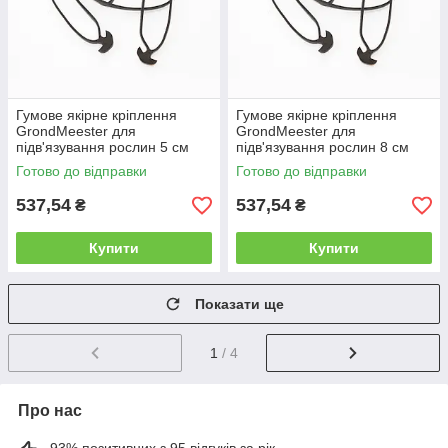
Гумове якірне кріплення
Гумове якірне кріплення
GrondMeester для
GrondMeester для
підв'язування рослин 5 см
підв'язування рослин 8 см
(388 шт.)
(275 шт)
Готово до відправки
Готово до відправки
537,54
537,54
₴
₴
Купити
Купити
Показати ще
1
/ 4
Про нас