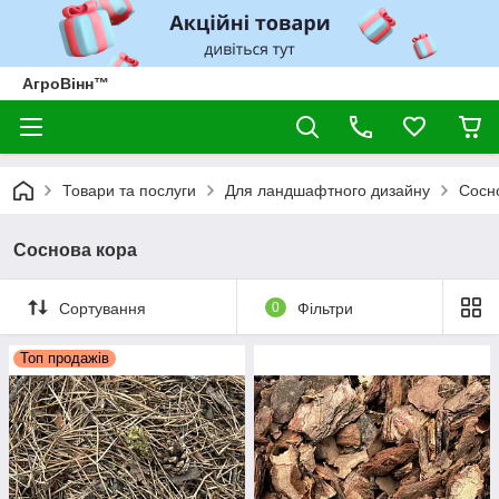
АгроВінн™
Товари та послуги
Для ландшафтного дизайну
Сосн
Соснова кора
Сортування
0
Фільтри
Топ продажів