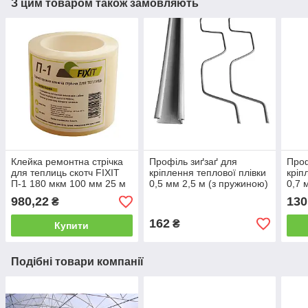
З цим товаром також замовляють
Клейка ремонтна стрічка
Профіль зиґзаґ для
Проф
для теплиць скотч FIXIT
кріплення теплової плівки
кріп
П-1 180 мкм 100 мм 25 м
0,5 мм 2,5 м (з пружиною)
0,7 
пруж
980,22
130
₴
162
₴
Купити
Подібні товари компанії