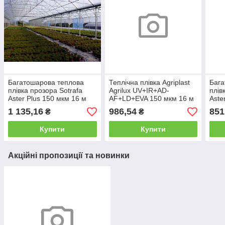
Багатошарова теплова
Теплічна плівка Agriplast
Бага
плівка прозора Sotrafa
Agrilux UV+IR+AD-
плів
Aster Plus 150 мкм 16 м
AF+LD+EVA 150 мкм 16 м
Aste
(на метраж)
1 135,16
986,54
851
₴
₴
Купити
Купити
Акційні пропозиції та новинки