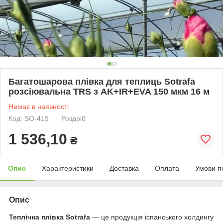
Багатошарова плівка для теплиць Sotrafa
розсіювальна TRS з AK+IR+EVA 150 мкм 16 м
Немає в наявності
Код: SO-419
Роздріб
1 536,10
₴
Опис
Характеристики
Доставка
Оплата
Умови п
Опис
Теплічна плівка Sotrafa
— це продукція іспанського холдингу