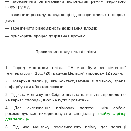
— забезпечити оптимальний вологистий режим верхнього
шару ґрунту;
— захистити розсаду та саджанці від несприятливих погодних
умов;
— забезпечити рівномірність дозрівання плодів;
— прискорити процес дозрівання врожаю.
Правила монтажу теплої плівки
1. Перед монтажем плівка ПЕ має бути за кімнатної
температури (+15...+20 градусів Цельсія) упродовж 12 годин.
2. Поверхня теплиці, яка контактуватиме з плівкою, треба
пофарбувати або заізолювати.
3. Під час монтажу необхідно щільно натягнути агрополотно
на каркас споруди, щоб не було провисань.
4. Для склеювання плівкових полотен між собою
рекомендується використовувати спеціальну
клейку стрічку
для теплиць
.
5. Під час монтажу поліетиленову плівку для теплиці