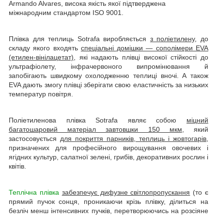
Armando Alvares, висока якість якої підтверджена
міжнародним стандартом ISO 9001.
Плівка для теплиць Sotrafa виробляється
з поліетилену
, до
складу якого входять
спеціальні домішки — сополімери EVA
(етилен-вінілацетат)
, які надають плівці високої стійкості до
ультрафіолету, інфрачервоного випромінювання й
запобігають швидкому охолодженню теплиці вночі. А також
EVA дають змогу плівці зберігати свою еластичність за низьких
температур повітря.
Поліетиленова плівка Sotrafa являє собою
міцний
багатошаровий матеріал завтовшки 150 мкм
, який
застосовується
для покриття парників, теплиць і жовтогарів
,
призначених для професійного вирощування овочевих і
ягідних культур, салатної зелені, грибів, декоративних рослин і
квітів.
Теплічна плівка
забезпечує дифузне світлопропускання
(то є
прямий пучок сонця, проникаючи крізь плівку, ділиться на
безліч менш інтенсивних пучків, перетворюючись на розсіяне