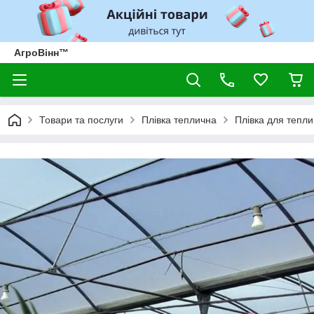
АгроВінн™
Товари та послуги
Плівка теплична
Плівка для тепли