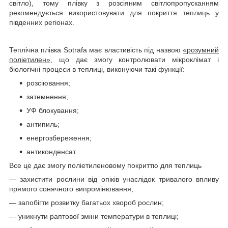
світло), тому плівку з розсіяним світлопропусканням
рекомендується використовувати для покриття теплиць у
південних регіонах.
Теплічна плівка Sotrafa має властивість під назвою
«розумний
поліетилен»
, що дає змогу контролювати мікроклімат і
біологічні процеси в теплиці, виконуючи такі функції:
розсіювання;
затемнення;
УФ блокування;
антипиль;
енергозбереження;
антиконденсат.
Все це дає змогу поліетиленовому покриттю для теплиць
— захистити рослини від опіків унаслідок тривалого впливу
прямого сонячного випромінювання;
— запобігти розвитку багатьох хвороб рослин;
— уникнути раптової зміни температури в теплиці;