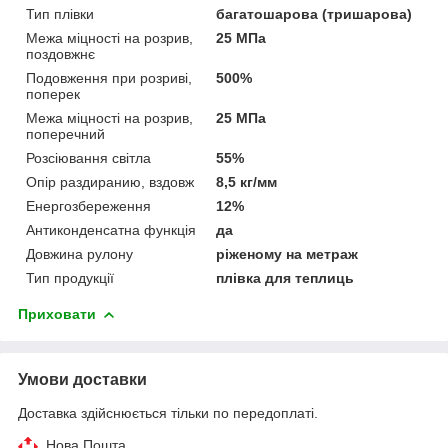
Тип плівки
багатошарова (тришарова)
Межа міцності на розрив,
25 МПа
поздовжнє
Подовження при розриві,
500%
поперек
Межа міцності на розрив,
25 МПа
поперечний
Розсіювання світла
55%
Опір раздиранию, вздовж
8,5 кг/мм
Енергозбереження
12%
Антиконденсатна функція
да
Довжина рулону
ріженому на метраж
Тип продукції
плівка для теплиць
Приховати
Умови доставки
Доставка здійснюється тільки по передоплаті.
Нова Пошта