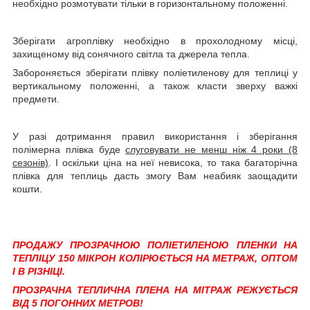
необхідно розмотувати тільки в горизонтальному положенні.
Зберігати агроплівку необхідно в прохолодному місці,
захищеному від сонячного світла та джерела тепла.
Забороняється зберігати плівку поліетиленову для теплиці у
вертикальному положенні, а також класти зверху важкі
предмети.
У разі дотримання правил використання і зберігання
полімерна плівка буде
слуговувати не менш ніж 4 роки (8
сезонів)
. І оскільки ціна на неї невисока, то така багаторічна
плівка для теплиць дасть змогу Вам неабияк заощадити
кошти.
ПРОДАЖУ ПРОЗРАЧНОЮ ПОЛІЕТИЛЕНОЮ ПЛЕНКИ НА
ТЕПЛІЦУ 150 МІКРОН КОЛІРЮЄТЬСЯ НА МЕТРАЖ, ОПТОМ
І В РІЗНІЦІ.
ПРОЗРАЧНА ТЕПЛИЧНА ПЛЕНА НА МІТРАЖ РЕЖУЄТЬСЯ
ВІД 5 ПОГОННИХ МЕТРОВ!