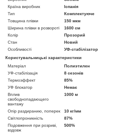
Країна виробник
Іспанія
Тип
Комплектуюче
Товщина плівки
150 мкм
Ширина плівки в розвороті
1600 см
Колір
Прозорий
Стан
Новий
Особливості
УФ-стабілізатор
Користувальницькі характеристики
Матеріал
Полиэтилен
УФ-стабілізація
8 сезонів
Термоэффект
85%
УФ блокатор
Немає
Вплив
1000 м
свободнопадающего
вантажу
Опір раздиранию, поперек
10 кг/мм
Світлопроникність
87%
Подовження при розриві,
500%
вздовж