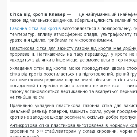
Сітка від кротів Клевер —
— це найгуманніший і найефе
газон від маленьких шкідників, зберігши цілісність зелений 
Газонна сітка від кротів
виготовляється з поліпропілену, як
температур, впливу атмосферних опадів, ультрафіолету та
ураження цвіллю, грибками та мікроорганізмами.
Пластикова сітка для захисту газону від кротів має дрібну
проривав її. Натикаючись на таку перешкоду, у крота не
«входить» з ділянки в інше місце, де зможе вільно терти хо
Укладання сітки від кротів може проводитися двома спос
сітка від кротів розстилається на підготовлений, рівний ґ
сантиметровим родючим шаром землі, після чого сіється г
посаджений і пересівати його заново не хочеться — вико
газону встановлюється вертикально та вкапується периметр
не глибше 40 см.
Правильно укладена пластикова газонна сітка для захист
ідеальний рельєф поверхні, зміцнить схили, усуне просідан
кротів не заподіює шкоди рослинам, оскільки добре пропуска
Антикротова сітка пластикова виготовлена в чорному кол
сировині та УФ стабілізаторам у складі сировини, чорна п
властивостей.