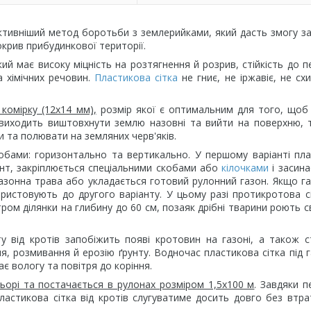
ктивніший метод боротьби з землерийками, який дасть змогу з
покрив прибудинкової території.
ий має високу міцність на розтягнення й розрив, стійкість до п
 хімічних речовин.
Пластикова сітка
не гниє, не іржавіє, не сх
 комірку (12х14 мм),
розмір якої є оптимальним для того, щоб
 виходить виштовхнути землю назовні та вийти на поверхню, 
ди та полювати на земляних черв'яків.
обами: горизонтально та вертикально. У першому варіанті пл
рунт, закріплюється спеціальними скобами або
кілочками
і засина
азонна трава або укладається готовий рулонний газон. Якщо г
ристовують до другого варіанту. У цьому разі протикротова с
ом ділянки на глибину до 60 см, позаяк дрібні тварини роють с
у від кротів запобіжить появі кротовин на газоні, а також 
ня, розмивання й ерозію ґрунту. Водночас пластикова сітка під г
є вологу та повітря до коріння.
ьорі та постачається в рулонах розміром 1,5х100 м
. Завдяки п
ластикова сітка від кротів слугуватиме досить довго без втра