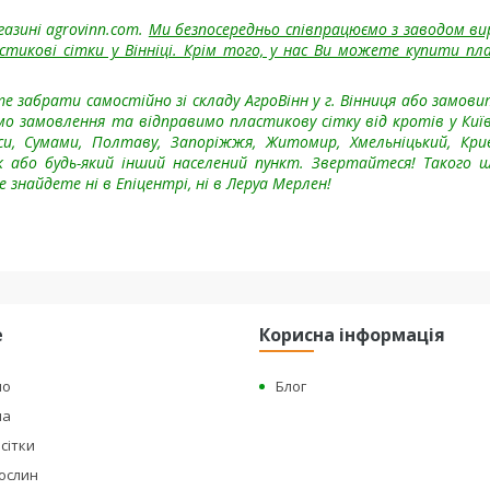
азині agrovinn.com.
Ми безпосередньо співпрацюємо з заводом ви
икові сітки у Вінніці. Крім того, у нас Ви можете купити пл
 забрати самостійно зі складу АгроВінн у г. Вінниця або замови
мо замовлення та відправимо пластикову сітку від кротів
у Київ
каси, Сумами, Полтаву, Запоріжжя, Житомир, Хмельніцький, Кри
цк або будь-який інший населений пункт
. Звертайтеся! Такого 
 знайдете ні в Епіцентрі, ні в Леруа Мерлен!
е
Корисна інформація
но
Блог
на
сітки
рослин