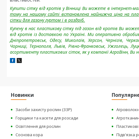
Купити сітку від кротів у Вінниці Ви можете в інтернет-маг
тому на нашому сайті встановлена найнижча ціна на пласт
сітки для газону гуртом і в роздріб.
Купену в нас пластикову сітку під газон від кротів
Ви можете
від кротів із доставкою по Україні. Ми оперативно оброби
Дніпропетровськ, Одесу, Миколаїв, Херсон, Чернігів, Чер
Чорниці, Тернополя, Львів, Рівно-Франковськ, Ужголець, Лу
асортименту пластикових сіток, як у компанії АгроВінн, Ви не
Новинки
Популярн
Засоби захисту рослин (ЗЗР)
Агроволок
Горщики та касети для розсади
Агроткани
Освітлення для рослин
Пластикові 
Соснова кора
Підв'язка 