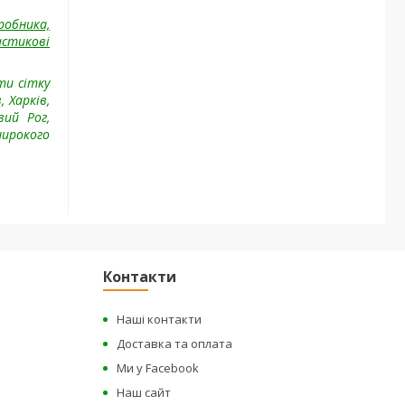
робника,
астикові
ти сітку
, Харків,
вий Рог,
широкого
Контакти
Наші контакти
Доставка та оплата
Ми у Facebook
Наш сайт