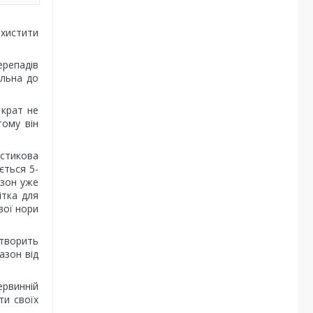
ахистити
ерепадів
ильна до
 крат не
тому він
астикова
ється 5-
азон уже
ітка для
вої нори
створить
азон від
ервинній
ти своїх