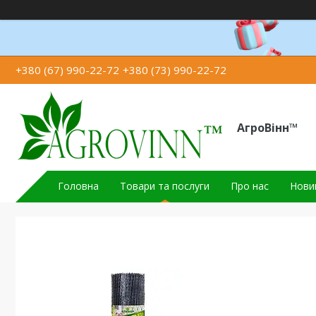
+380 (67) 990-22-72
+380 (73) 990-22-72
АгроВінн™
Головна
Товари та послуги
Про нас
Новин