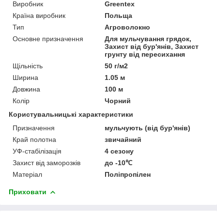
Виробник
Greentex
Країна виробник
Польща
Тип
Агроволокно
Основне призначення
Для мульчування грядок,
Захист від бур'янів, Захист
грунту від пересихання
Щільність
50 г/м2
Ширина
1.05 м
Довжина
100 м
Колір
Чорний
Користувальницькі характеристики
Призначення
мульчують (від бур'янів)
Край полотна
звичайний
УФ-стабілізація
4 сезону
Захист від заморозків
до -10℃
Матеріал
Поліпропілен
Приховати