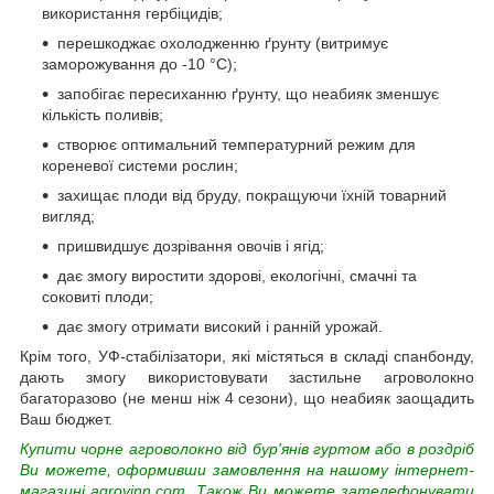
використання гербіцидів;
перешкоджає охолодженню ґрунту (витримує
заморожування до -10 °C);
запобігає пересиханню ґрунту, що неабияк зменшує
кількість поливів;
створює оптимальний температурний режим для
кореневої системи рослин;
захищає плоди від бруду, покращуючи їхній товарний
вигляд;
пришвидшує дозрівання овочів і ягід;
дає змогу виростити здорові, екологічні, смачні та
соковиті плоди;
дає змогу отримати високий і ранній урожай.
Крім того, УФ-стабілізатори, які містяться в складі спанбонду,
дають змогу використовувати застильне агроволокно
багаторазово (не менш ніж 4 сезони), що неабияк заощадить
Ваш бюджет.
Купити чорне агроволокно від бур'янів гуртом або в роздріб
Ви можете, оформивши замовлення на нашому інтернет-
магазині agrovinn.com. Також Ви можете зателефонувати