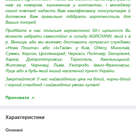
нам за номером, зазначеним у контактах, і менеджер
нашої компанії надасть Вам кваліфіковану консультацію й
допоможе Вам правильно підібрати агротекстиль для
Ваших потреб.
Придбате в нас польське агроволокно 50-ї щільності Ви
можете забрати самостійно зі складу AGROVINN, який є в
р. Вінниця, або ми можемо доставити лутрасил службами
«Нова Пошта» або «ІнТайм» у Київ, Одесу, Миколаїв,
Сумми, Херсон, Цеглянаград, Черкаси, Полтаву, Запоріжжя,
Харків, Дніпропетровськ, Тернопель, Хмельницький,
Житомир, Чорновці, Львів, Ужгородо, Івано-Франковськ,
Луцк або в будь-який інший населений пункт України.
Звертайтеся! У нас найвигідніша ціна на білий, чорно-білий
і чорний спанбонд і найвигідніші умови купівлі!
Приховати
Характеристики
Основні