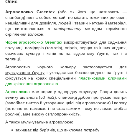
Опис
Агроволокно Greentex
(або як його ще називають —
спанбонд) являє собою легкий, не містить токсичних речовин,
нешкідливий для довкілля, людей і тварин
нетканий матеріал
,
що виготовляється
з поліпропілену
методом термічного
скріплення волокон.
Чорне агроволокно Greentex
використовується для саджання
полуниці, помідорів (томатів), огірків, перцю та інших ягідних,
овочевих культур і квітів як на відкритому ґрунті, так і в
теплиці.
Агрополотно чорного кольору застосовується
для
мульчування ґрунту
і укладається безпосередньо на ґрунт і
фіксується на краях спеціальними
пластиковими кілочками
для кріплення агроволокна
.
Агроволокно
має пористу однорідну структуру. Попри досить
велику
щільність (50 г/м2)
, спанбонд добре пропускає повітря
(запобігає гниттю й утворенню цвілі під агроволокном) і вологу
(поточно не намокає і не стає важким, тому не ламає стебла
рослин), має високу світлопроникність.
А також мульчувальне агроволокно
захищає від бур'янів, що виключає потребу