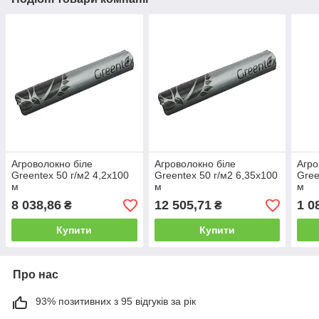
Агроволокно біле
Агроволокно біле
Агро
Greentex 50 г/м2 4,2x100
Greentex 50 г/м2 6,35x100
Gree
м
м
м
8 038,86
12 505,71
1 0
₴
₴
Купити
Купити
Про нас
93% позитивних з 95 відгуків за рік