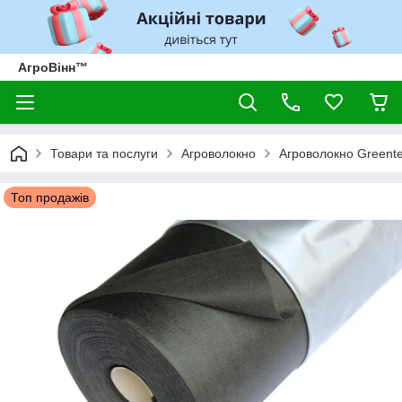
АгроВінн™
Товари та послуги
Агроволокно
Агроволокно Greent
Топ продажів