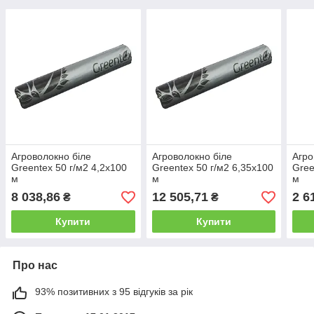
Агроволокно біле
Агроволокно біле
Агро
Greentex 50 г/м2 4,2x100
Greentex 50 г/м2 6,35x100
Gree
м
м
м
8 038,86
12 505,71
2 6
₴
₴
Купити
Купити
Про нас
93% позитивних з 95 відгуків за рік