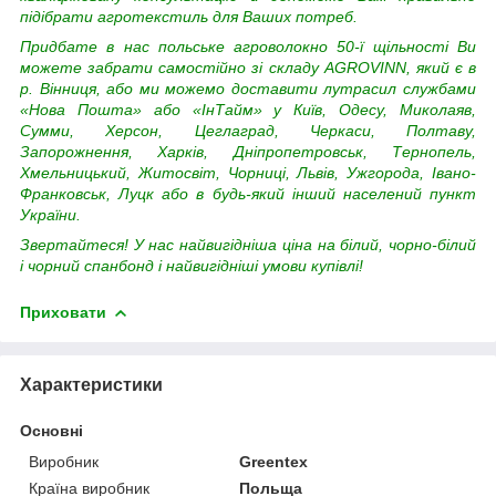
підібрати агротекстиль для Ваших потреб.
Придбате в нас польське агроволокно 50-ї щільності Ви
можете забрати самостійно зі складу AGROVINN, який є в
р. Вінниця, або ми можемо доставити лутрасил службами
«Нова Пошта» або «ІнТайм» у Київ, Одесу, Миколаяв,
Сумми, Херсон, Цеглаград, Черкаси, Полтаву,
Запорожнення, Харків, Дніпропетровськ, Тернопель,
Хмельницький, Житосвіт, Чорниці, Львів, Ужгорода, Івано-
Франковськ, Луцк або в будь-який інший населений пункт
України.
Звертайтеся! У нас найвигідніша ціна на білий, чорно-білий
і чорний спанбонд і найвигідніші умови купівлі!
Приховати
Характеристики
Основні
Виробник
Greentex
Країна виробник
Польща