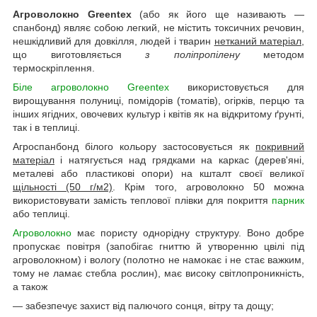
Агроволокно Greentex
(або як його ще називають —
спанбонд) являє собою легкий, не містить токсичних речовин,
нешкідливий для довкілля, людей і тварин
нетканий матеріал
,
що виготовляється
з поліпропілену
методом
термоскріплення.
Біле агроволокно Greentex
використовується для
вирощування полуниці, помідорів (томатів), огірків, перцю та
інших ягідних, овочевих культур і квітів як на відкритому ґрунті,
так і в теплиці.
Агроспанбонд білого кольору застосовується як
покривний
матеріал
і натягується над грядками на каркас (дерев'яні,
металеві або пластикові опори) на кшталт своєї великої
щільності (50 г/м2)
. Крім того, агроволокно 50 можна
використовувати замість теплової плівки для покриття
парник
або теплиці.
Агроволокно
має пористу однорідну структуру. Воно добре
пропускає повітря (запобігає гниттю й утворенню цвілі під
агроволокном) і вологу (полотно не намокає і не стає важким,
тому не ламає стебла рослин), має високу світлопроникність,
а також
— забезпечує захист від палючого сонця, вітру та дощу;