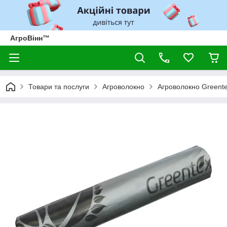
АгроВінн™
Товари та послуги
Агроволокно
Агроволокно Greent