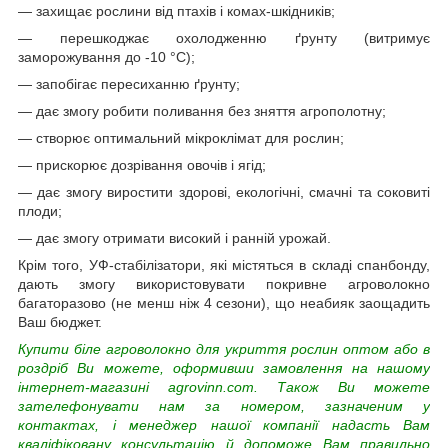
— захищає рослини від птахів і комах-шкідників;
— перешкоджає охолодженню ґрунту (витримує
заморожування до -10 °C);
— запобігає пересиханню ґрунту;
— дає змогу робити поливання без зняття агрополотну;
— створює оптимальний мікроклімат для рослин;
— прискорює дозрівання овочів і ягід;
— дає змогу виростити здорові, екологічні, смачні та соковиті
плоди;
— дає змогу отримати високий і ранній урожай.
Крім того, УФ-стабілізатори, які містяться в складі спанбонду,
дають змогу використовувати покривне агроволокно
багаторазово (не менш ніж 4 сезони), що неабияк заощадить
Ваш бюджет.
Купити біле агроволокно для укриття рослин оптом або в
роздріб Ви можете, оформивши замовлення на нашому
інтернет-магазині agrovinn.com. Також Ви можете
зателефонувати нам за номером, зазначеним у
контактах, і менеджер нашої компанії надасть Вам
кваліфіковану консультацію й допоможе Вам правильно