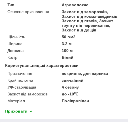
Тип
Агроволокно
Основне призначення
Захист від заморозків,
Захист від комах-шкідників,
Захист від птахів, Захист
грунту від пересихання,
Захист від дощів
Щільність
50 г/м2
Ширина
3.2 м
Довжина
100 м
Колір
Білий
Користувальницькі характеристики
Призначення
покривне, для парника
Край полотна
звичайний
УФ-стабілізація
4 сезону
Захист від заморозків
до -10℃
Матеріал
Поліпропілен
Приховати