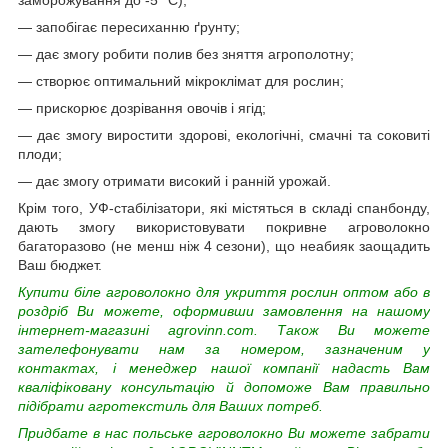
— запобігає пересиханню ґрунту;
— дає змогу робити полив без зняття агрополотну;
— створює оптимальний мікроклімат для рослин;
— прискорює дозрівання овочів і ягід;
— дає змогу виростити здорові, екологічні, смачні та соковиті
плоди;
— дає змогу отримати високий і ранній урожай.
Крім того, УФ-стабілізатори, які містяться в складі спанбонду,
дають змогу використовувати покривне агроволокно
багаторазово (не менш ніж 4 сезони), що неабияк заощадить
Ваш бюджет.
Купити біле агроволокно для укриття рослин оптом або в
роздріб Ви можете, оформивши замовлення на нашому
інтернет-магазині agrovinn.com. Також Ви можете
зателефонувати нам за номером, зазначеним у
контактах, і менеджер нашої компанії надасть Вам
кваліфіковану консультацію й допоможе Вам правильно
підібрати агротекстиль для Ваших потреб.
Придбате в нас польське агроволокно Ви можете забрати