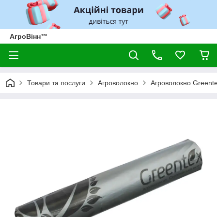
АгроВінн™
Товари та послуги
Агроволокно
Агроволокно Greent