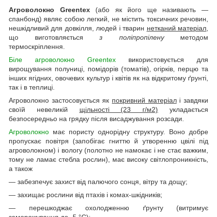
Агроволокно Greentex
(або як його ще називають —
спанбонд) являє собою легкий, не містить токсичних речовин,
нешкідливий для довкілля, людей і тварин
нетканий матеріал
,
що виготовляється
з поліпропілену
методом
термоскріплення.
Біле агроволокно Greentex
використовується для
вирощування полуниці, помідорів (томатів), огірків, перцю та
інших ягідних, овочевих культур і квітів як на відкритому ґрунті,
так і в теплиці.
Агроволокно застосовується як
покривний матеріал
і завдяки
своїй невеликій
щільності (23 г/м2)
укладається
безпосередньо на грядку після висаджування розсади.
Агроволокно
має пористу однорідну структуру. Воно добре
пропускає повітря (запобігає гниттю й утворенню цвілі під
агроволокном) і вологу (полотно не намокає і не стає важким,
тому не ламає стебла рослин), має високу світлопроникність,
а також
— забезпечує захист від палючого сонця, вітру та дощу;
— захищає рослини від птахів і комах-шкідників;
— перешкоджає охолодженню ґрунту (витримує
заморожування до -5 °C);