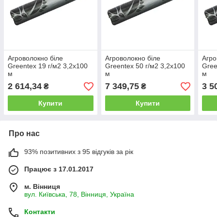
Агроволокно біле
Агроволокно біле
Агро
Greentex 19 г/м2 3,2x100
Greentex 50 г/м2 3,2x100
Gree
м
м
м
2 614,34
7 349,75
3 5
₴
₴
Купити
Купити
Про нас
93% позитивних з 95 відгуків за рік
Працює з 17.01.2017
м. Вінниця
вул. Київська, 78, Вінниця, Україна
Контакти