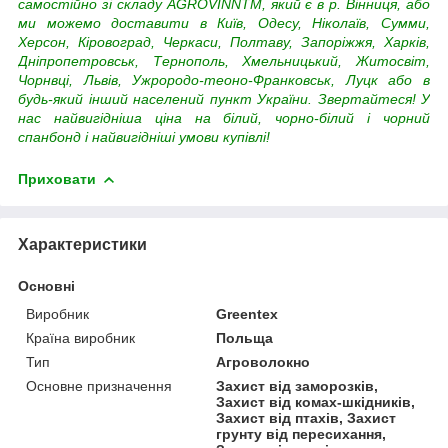
самостійно зі складу AGROVINNTM, який є в р. Вінниця, або
ми можемо доставити в Київ, Одесу, Ніколаїв, Сумми,
Херсон, Кіровоград, Черкаси, Полтаву, Запоріжжя, Харків,
Дніпропетровськ, Тернополь, Хмельницький, Житосвіт,
Чорнвці, Львів, Ужрородо-теоно-Франковськ, Луцк або в
будь-який інший населений пункт України.
Звертайтеся! У
нас найвигідніша ціна на білий, чорно-білий і чорний
спанбонд і найвигідніші умови купівлі!
Приховати
Характеристики
Основні
Виробник
Greentex
Країна виробник
Польща
Тип
Агроволокно
Основне призначення
Захист від заморозків,
Захист від комах-шкідників,
Захист від птахів, Захист
грунту від пересихання,