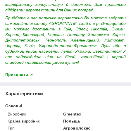
кваліфіковану консультацію й допоможе Вам правильно
підібрати агротекстиль для Ваших потреб.
Придбате в нас польське агроволокно Ви можете забрати
самостійно зі складу AGROVINNTM, який є в р. Вінниця, або
ми можемо доставити в Київ, Одесу, Ніколаїв, Сумми,
Херсон, Кіровоград, Черкаси, Полтаву, Запоріжжя, Харків,
Дніпропетровськ, Тернополь, Хмельницький, Житосвіт,
Чорнвці, Львів, Ужрородо-теоно-Франковськ, Луцк або в
будь-який інший населений пункт України.
Звертайтеся! У
нас найвигідніша ціна на білий, чорно-білий і чорний
спанбонд і найвигідніші умови купівлі!
Приховати
Характеристики
Основні
Виробник
Greentex
Країна виробник
Польща
Тип
Агроволокно