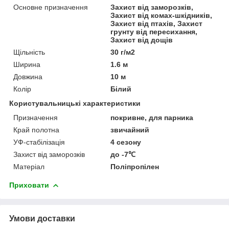
Основне призначення
Захист від заморозків,
Захист від комах-шкідників,
Захист від птахів, Захист
грунту від пересихання,
Захист від дощів
Щільність
30 г/м2
Ширина
1.6 м
Довжина
10 м
Колір
Білий
Користувальницькі характеристики
Призначення
покривне, для парника
Край полотна
звичайний
УФ-стабілізація
4 сезону
Захист від заморозків
до -7℃
Матеріал
Поліпропілен
Приховати
Умови доставки