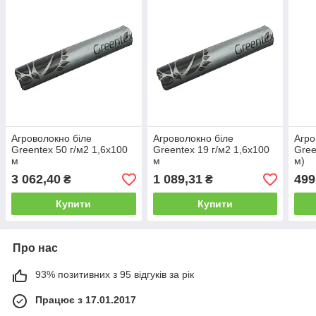
Агроволокно біле
Агроволокно біле
Агро
Greentex 50 г/м2 1,6x100
Greentex 19 г/м2 1,6x100
Gree
м
м
м)
3 062,40
1 089,31
499
₴
₴
Купити
Купити
Про нас
93% позитивних з 95 відгуків за рік
Працює з 17.01.2017