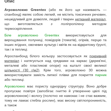
Опис
Агроволокно Greentex
(або як його ще називають —
спанбонд) являє собою легкий, не містить токсичних речовин,
нешкідливий для довкілля, людей і тварин
нетканий матеріал
,
що виготовляється
з поліпропілену
методом
термоскріплення.
Біле агроволокно Greentex
використовується для
вирощування полуниці, помідорів (томатів), огірків, перцю та
інших ягідних, овочевих культур і квітів як на відкритому ґрунті,
так і в теплиці.
Агроспанбонд білого кольору застосовується як
покривний
матеріал
і натягується над грядками на каркас (дерев'яні,
металеві або пластикові опори) на кшталт своєї великої
щільності (30 г/м2)
. Крім того, агроволокно 30 можна
використовувати замість липкої плівки для покриття
парник
або теплиці.
Агроволокно
має пористу однорідну структуру. Воно добре
пропускає повітря (запобігає гниттю й утворенню цвілі під
агроволокном) і вологу (полотно не намокає і не стає важким,
тому не ламає стебла рослин), має високу світлопроникність,
а також