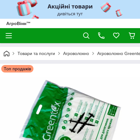
АгроВінн™
Товари та послуги
Агроволокно
Агроволокно Greent
Топ продажів