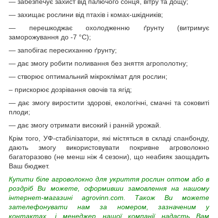
— забезпечує захист від палючого сонця, вітру та дощу;
— захищає рослини від птахів і комах-шкідників;
— перешкоджає охолодженню ґрунту (витримує
заморожування до -7 °C);
— запобігає пересиханню ґрунту;
— дає змогу робити поливання без зняття агрополотну;
— створює оптимальний мікроклімат для рослин;
– прискорює дозрівання овочів та ягід;
— дає змогу виростити здорові, екологічні, смачні та соковиті
плоди;
— дає змогу отримати високий і ранній урожай.
Крім того, УФ-стабілізатори, які містяться в складі спанбонду,
дають змогу використовувати покривне агроволокно
багаторазово (не менш ніж 4 сезони), що неабияк заощадить
Ваш бюджет.
Купити біле агроволокно для укриття рослин оптом або в
роздріб Ви можете, оформивши замовлення на нашому
інтернет-магазині agrovinn.com. Також Ви можете
зателефонувати нам за номером, зазначеним у
контактах, і менеджер нашої компанії надасть Вам