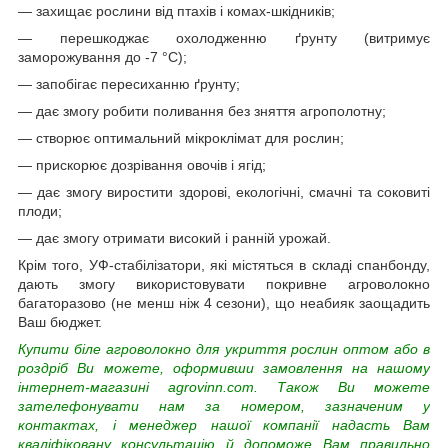
— захищає рослини від птахів і комах-шкідників;
— перешкоджає охолодженню ґрунту (витримує
заморожування до -7 °C);
— запобігає пересиханню ґрунту;
— дає змогу робити поливання без зняття агрополотну;
— створює оптимальний мікроклімат для рослин;
— прискорює дозрівання овочів і ягід;
— дає змогу виростити здорові, екологічні, смачні та соковиті
плоди;
— дає змогу отримати високий і ранній урожай.
Крім того, УФ-стабілізатори, які містяться в складі спанбонду,
дають змогу використовувати покривне агроволокно
багаторазово (не менш ніж 4 сезони), що неабияк заощадить
Ваш бюджет.
Купити біле агроволокно для укриття рослин оптом або в
роздріб Ви можете, оформивши замовлення на нашому
інтернет-магазині agrovinn.com. Також Ви можете
зателефонувати нам за номером, зазначеним у
контактах, і менеджер нашої компанії надасть Вам
кваліфіковану консультацію й допоможе Вам правильно