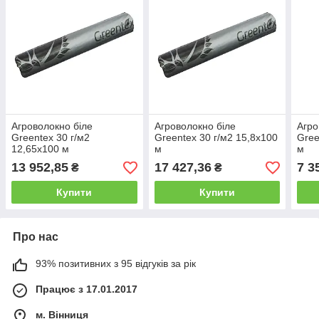
Агроволокно біле
Агроволокно біле
Агро
Greentex 30 г/м2
Greentex 30 г/м2 15,8x100
Gree
12,65x100 м
м
м
13 952,85
17 427,36
7 3
₴
₴
Купити
Купити
Про нас
93% позитивних з 95 відгуків за рік
Працює з 17.01.2017
м. Вінниця