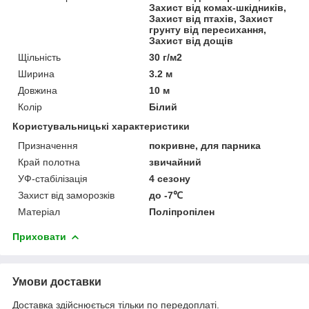
Захист від комах-шкідників,
Захист від птахів, Захист
грунту від пересихання,
Захист від дощів
Щільність
30 г/м2
Ширина
3.2 м
Довжина
10 м
Колір
Білий
Користувальницькі характеристики
Призначення
покривне, для парника
Край полотна
звичайний
УФ-стабілізація
4 сезону
Захист від заморозків
до -7℃
Матеріал
Поліпропілен
Приховати
Умови доставки
Доставка здійснюється тільки по передоплаті.