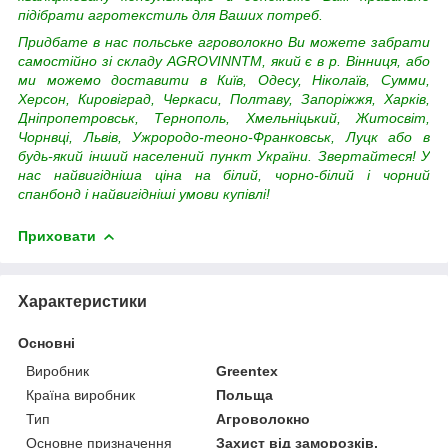
підібрати агротекстиль для Ваших потреб.
Придбате в нас польське агроволокно Ви можете забрати
самостійно зі складу AGROVINNTM, який є в р. Вінниця, або
ми можемо доставити в Київ, Одесу, Ніколаїв, Сумми,
Херсон, Кировіград, Черкаси, Полтаву, Запоріжжя, Харків,
Дніпропетровськ, Тернополь, Хмельніцький, Житосвіт,
Чорнвці, Львів, Ужрородо-теоно-Франковськ, Луцк або в
будь-який інший населений пункт України.
Звертайтеся! У
нас найвигідніша ціна на білий, чорно-білий і чорний
спанбонд і найвигідніші умови купівлі!
Приховати
Характеристики
Основні
Виробник
Greentex
Країна виробник
Польща
Тип
Агроволокно
Основне призначення
Захист від заморозків,