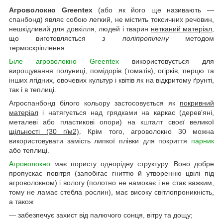
Агроволокно Greentex
(або як його ще називають —
спанбонд) являє собою легкий, не містить токсичних речовин,
нешкідливий для довкілля, людей і тварин
нетканий матеріал
,
що виготовляється
з поліпропілену
методом
термоскріплення.
Біле агроволокно Greentex
використовується для
вирощування полуниці, помідорів (томатів), огірків, перцю та
інших ягідних, овочевих культур і квітів як на відкритому ґрунті,
так і в теплиці.
Агроспанбонд білого кольору застосовується як
покривний
матеріал
і натягується над грядками на каркас (дерев'яні,
металеві або пластикові опори) на кшталт своєї великої
щільності (30 г/м2)
. Крім того, агроволокно 30 можна
використовувати замість липкої плівки для покриття
парник
або теплиці.
Агроволокно
має пористу однорідну структуру. Воно добре
пропускає повітря (запобігає гниттю й утворенню цвілі під
агроволокном) і вологу (полотно не намокає і не стає важким,
тому не ламає стебла рослин), має високу світлопроникність,
а також
— забезпечує захист від палючого сонця, вітру та дощу;