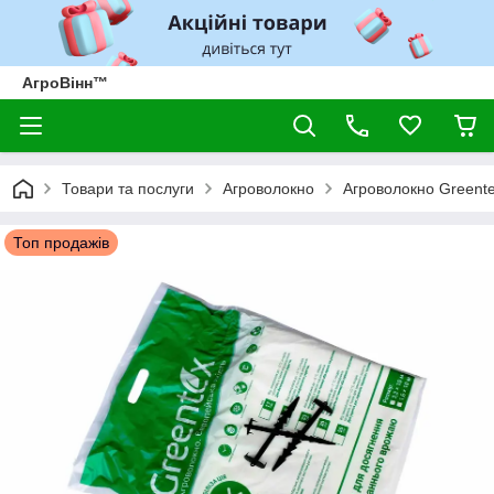
АгроВінн™
Товари та послуги
Агроволокно
Агроволокно Greent
Топ продажів