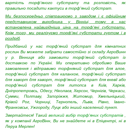
вартість торф'яного субстрату та розповість, як
правильно посадити кактуси в торф'яний субстрат.
Ми безпосередньо співпрацюємо з заводом і є офіційним
представником виробника у Вінніці, тому в нас
встановлена найвигідніша ціна на торф'яні субстрати.
Крім того, ми реалізуємо торф'яні субстрати гуртом і в
роздріб
.
Придбаний у нас торф'яний субстрат для кімнатних
рослин Ви можете забрати самостійно зі складу АгроВинн
у р. Вінниця або замовити торф'яний субстрат із
доставкою по Україні. Ми оперативно обробимо Ваше
замовлення і відправимо торфняний субстрат для алое,
торф'яний субстрат для каланхое, торф'яний субстрат
для хаворт для хаворт, торф'яний субстрат для ехевії або
торф'яний субстрат для литопса в Київ, Харків,
Дніпропетровсь, Одесу, Ніколаєв, Херсон, Чернігів, Черкаси,
Сумми, Полтаву, Запоріжжя, Житомир, Хмельніцький,
Крівой Рог, Чорниці, Тернопель, Львів, Рівно, Івано-
Франковськ, Ужгороду, Луцк або інший населений пункт.
Звертайтеся! Такий
великий вибір торф'яних субстратів
,
як у компанії АгроВінн, Ви не знайдете ні в Епіцентрі, ні в
Леруа Мерлен!