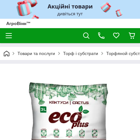
АгроВінн™
Товари та послуги
Торф і субстрати
Торфяной субст