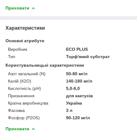
Приховати
Характеристики
Основні атрибути
Виробник
ECO PLUS
Тип
Торф'яний субстрат
Користувальницькі характеристики
Азот загальний (N)
50-80 мг/л
Калій (К2О)
140-180 мг/л
Кислотність (pH)
5,0-6,0
Призначення
для кактусів
Країна виробництва
Україна
Фасовка
3 л
Фосфор (Р2О5)
90-120 мг/л
Приховати