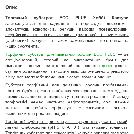
Опис
Торфяний субстрат ECO PLUS Хоббі Кактуси
застосовується
для саджання та пересадки епіфілюмів,
апокаптусів, ехінопсисів, репуцій, пародій, псевдолобивій,
пієрейських та інших лісових (листових) і пустельних
(стеблевих) кактусів, а також каменіломок, толстоянка та
інших сукулентів.
Торфяний субстрат для кімнатних рослин ECO PLUS
— це
спеціалізований, готовий до використання ґрунт для
кімнатних рослин, виготовлений на основі
торфів
різного
ступеня розкладання, з високим вмістом очищеного річкового
піску, але малозабезпеченими елементами живлення.
Субстрат торф'яний для домашніх рослин позбавлений
насіння бур'янів, спор грибкових захворювань і нематод, що
виключає занесення шкідників у горщик із рослиною. У складі
торфосмісі немає частинок нафтопродуктів, солі важких
металів, що робить торфоґрунт не токсичним і повністю
безпечним для рослин і людини.
Торфяний субстрат для кактусів і сукулентів досить пухкий,
легкий, слабокислий (pH 5,
0
-6,
0
), має знижену зольність.
Торфяний субстрат для сукулентів і кактусів
завдяки грамотно