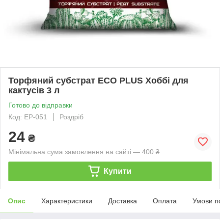
Торфяний субстрат ECO PLUS Хоббі для
кактусів 3 л
Готово до відправки
Код: EP-051
Роздріб
24
₴
Мінімальна сума замовлення на сайті — 400 ₴
Купити
Опис
Характеристики
Доставка
Оплата
Умови п