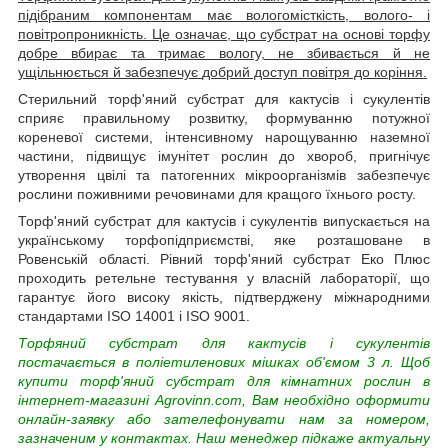
підібраним компонентам
має вологомісткість, волого- і
повітропроникність. Це означає, що субстрат на основі торфу
добре вбирає та тримає вологу, не збивається й не
ущільнюється й забезпечує
добрий доступ повітря до коріння.
Стерильний торф'яний субстрат для кактусів і сукулентів
сприяє правильному розвитку, формуванню потужної
кореневої системи, інтенсивному нарощуванню наземної
частини, підвищує імунітет рослин до хвороб, пригнічує
утворення цвілі та патогенних мікроорганізмів забезпечує
рослини поживними речовинами для кращого їхнього росту.
Торф'яний субстрат для кактусів і сукулентів випускається на
українському торфопідприємстві, яке розташоване в
Ровенській області. Рівний торф'яний субстрат Еко Плюс
проходить ретельне тестування у власній лабораторії, що
гарантує його високу якість, підтверджену міжнародними
стандартами ISO 14001 і ISO 9001.
Торфяний субстрат для кактусів і сукулентів
постачається в поліетиленових мішках об'ємом 3 л. Щоб
купити торф'яний субстрат для кімнатних рослин в
інтернет-магазині Agrovinn.com, Вам необхідно оформити
онлайн-заявку або зателефонувати нам за номером,
зазначеним у контактах. Наш менеджер підкаже актуальну