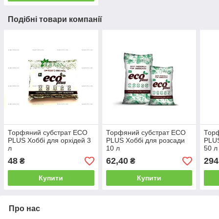
Подібні товари компанії
Торфяний субстрат ECO
Торфяний субстрат ECO
Тор
PLUS Хоббі для орхідей 3
PLUS Хоббі для розсади
PLUS
л
10 л
50 л
48
62,40
294
₴
₴
Купити
Купити
Про нас