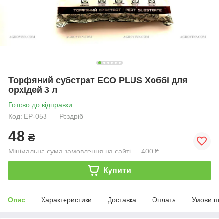
Торфяний субстрат ECO PLUS Хоббі для
орхідей 3 л
Готово до відправки
Код: EP-053
Роздріб
48
₴
Мінімальна сума замовлення на сайті — 400 ₴
Купити
Опис
Характеристики
Доставка
Оплата
Умови п