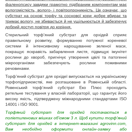
фаленопсису
завдяки грамотно підібраним компонентам
має
вологомісткість, волого- і повітропроникність. Це означає, що
субстрат на основі торфу та соснової кори добре вбирає та
тримає вологу, не збивається й не ущільнюється й забезпечує
добрий доступ повітря до коріння.
Стерильний торф'яний субстрат для орхідей сприяє
правильному розвитку, формуванню потужної кореневої
системи й інтенсивному нарощуванню зеленої маси,
покращує яскравість забарвлення листя, підвищує імунітет
рослини до хвороб, пригнічує утворення цвілі та патогенні
мікроорганізми забезпечують рослини поживними
речовинами.
Торф'яний субстрат для орхідеї випускається на українському
торфопідприємстві, яке розташоване в Ровенській області.
Ровенський торф'яний субстрат Еко Плюс проходить
ретельне тестування у власній лабораторії, що гарантує його
високу якість, підтверджену міжнародними стандартами ISO
14001 і ISO 9001.
Торфяний субстрат для орхідей постачається в
поліетиленових мішках об'ємом 3 л. Щоб купити торф'яний
субстрат для орхідей в інтернет-магазині agrovinn.com,
Вам необхідно оформити онлайн-заявку або