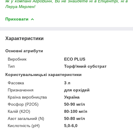
як у компанії АгроВинн, Ви не знайдете ні в Епіцентрі, ні в
Леруа Мерлен!
Приховати
Характеристики
Основні атрибути
Виробник
ECO PLUS
Тип
Торф'яний субстрат
Користувальницькі характеристики
Фасовка
3 л
Призначення
для орхідей
Країна виробництва
Україна
Фосфор (Р2О5)
50-90 мг/л
Калій (К2О)
80-100 мг/л
Азот загальний (N)
50-80 мг/л
Кислотність (pH)
5,0-6,0