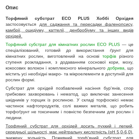
Опис
Торфяний субстрат ECO PLUS Хоббі Орхідея
застосовується
для саджання та пересадки фаленопсису,
камбрії, оцидіуму, каттелії, денбробіуму та інших видів
орхідей.
Торфяний субстрат для кімнатних рослин ECO PLUS
— це
спеціалізований, готовий до використання ґрунт для
кімнатних рослин, виготовлений на основі
торфів
різного
ступеня розкладання, з додаванням соснової кори, моху,
кокосових волокон і комплексного мінерального
добрива
, що
містить усі необхідні макро- та мікроелементи в доступній для
рослин формі.
Субстрат для орхідей позбавлений насіння бур'янів, спор
грибкових захворювань і нематод, що виключає занесення
шкідників у горщик із рослиною. У складі торфосмісі немає
частинок нафтопродуктів, солі важких металів, що робить
торфоґрунт не токсичним і повністю безпечним для рослин і
людини.
Торфяний субстрат для орхідей досить пухкий і легкий,
середньої щільності, має нейтральну кислотність (pH 5,0-6,0),
знижену зольність. Поживний торф'яний субстрат для