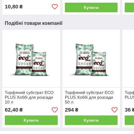
10,80
₴
Купити
Подібні товари компанії
Торфяний субстрат ECO
Торфяний субстрат ECO
Тор
PLUS Хоббі для розсади
PLUS Хоббі для розсади
PLUS
10 л
50 л
62,40
294
36
₴
₴
Купити
Купити