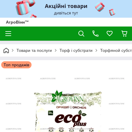
АгроВінн™
Товари та послуги
Торф і субстрати
Торфяной субст
Топ продажів