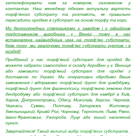
зателефонувати нам за номером, зазначеним у
контактах. Наш менеджер підкаже актуальну вартість
торф'яного субстрату та розповість, як правильно
пересадити орхідею в субстрат на основі торфу та кори.
Ми безпосередньо співпрацюємо з заводом і є офіційним
представником виробника у Вінніці, тому в нас
встановлена найвигідніша ціна на торф'яні субстрати.
Крім того, ми реалізуємо торф'яні субстрати гуртом і в
роздріб
.
Придбаний у нас торф'яний субстрат для орхідей Ви
можете забрати самостійно зі складу АгроВінн у г. Вінниця
або замовити торф'яний субстрат для орхідеї з
доставкою по Україні. Ми оперативно обробимо Ваше
замовлення і відправимо торф'яний ґрунт для цимбідіуму,
торф'яний ґрунт для фаленопсису, торф'яною землею для
дендробіуму або торф'яний субстрат для камбрії в Київ,
Харків, Дніпропетровсь, Одесу, Миколаїв, Херсон, Чернігів,
Черкаси, Сумми, Полтаву, Запоріжжя, Житомир,
Хмельницький, Кривій Рог, Чорновці, Тернополя, Львів, Рівно,
Івано-Франковськ, Ужгорода, Луцк або інший населений
пункт.
Звертайтеся! Такий
великий вибір торф'яних субстратів
,