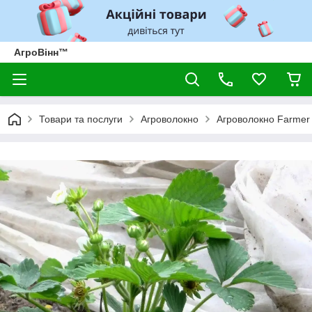
АгроВінн™
Товари та послуги
Агроволокно
Агроволокно Farmer 