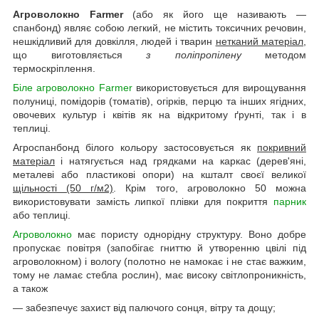
Агроволокно Farmer
(або як його ще називають —
спанбонд) являє собою легкий, не містить токсичних речовин,
нешкідливий для довкілля, людей і тварин
нетканий матеріал
,
що виготовляється
з поліпропілену
методом
термоскріплення.
Біле агроволокно Farmer
використовується для вирощування
полуниці, помідорів (томатів), огірків, перцю та інших ягідних,
овочевих культур і квітів як на відкритому ґрунті, так і в
теплиці.
Агроспанбонд білого кольору застосовується як
покривний
матеріал
і натягується над грядками на каркас (дерев'яні,
металеві або пластикові опори) на кшталт своєї великої
щільності (50 г/м2)
. Крім того, агроволокно 50 можна
використовувати замість липкої плівки для покриття
парник
або теплиці.
Агроволокно
має пористу однорідну структуру. Воно добре
пропускає повітря (запобігає гниттю й утворенню цвілі під
агроволокном) і вологу (полотно не намокає і не стає важким,
тому не ламає стебла рослин), має високу світлопроникність,
а також
— забезпечує захист від палючого сонця, вітру та дощу;