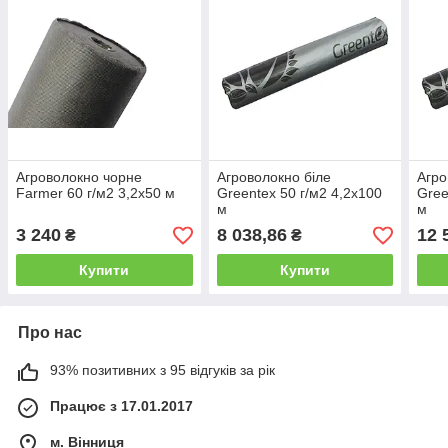
Агроволокно чорне
Агроволокно біле
Агро
Farmer 60 г/м2 3,2х50 м
Greentex 50 г/м2 4,2x100
Gree
м
м
3 240
8 038,86
12 
₴
₴
Купити
Купити
Про нас
93% позитивних з 95 відгуків за рік
Працює з 17.01.2017
м. Вінниця