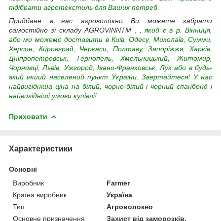
підібрати агротекстиль для Ваших потреб.
Придбане в нас агроволокно
Ви можете забрати
самостійно зі складу AGROVINNTM
,
, який є в р. Вінниця,
або ми можемо доставити в Київ, Одесу, Миколаїв, Сумми,
Херсон, Кировград, Черкаси, Полтаву, Запоріжжя, Харків,
Дніпропетровськ, Тернопель, Хмельницький, Житомир,
Чорновці, Львів, Ужгород, Івано-Франковськ, Лук або в будь-
який інший населений пункт України.
Звертайтеся! У нас
найвигідніша ціна на білий, чорно-білий і чорний спанбонд і
найвигідніші умови купівлі!
Приховати
Характеристики
Основні
Виробник
Farmer
Країна виробник
Україна
Тип
Агроволокно
Основне призначення
Захист від заморозків,