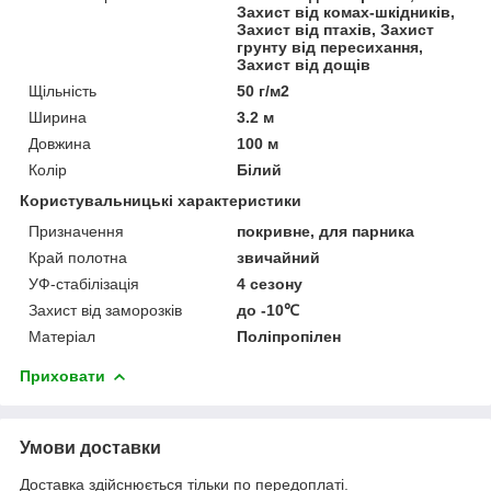
Захист від комах-шкідників,
Захист від птахів, Захист
грунту від пересихання,
Захист від дощів
Щільність
50 г/м2
Ширина
3.2 м
Довжина
100 м
Колір
Білий
Користувальницькі характеристики
Призначення
покривне, для парника
Край полотна
звичайний
УФ-стабілізація
4 сезону
Захист від заморозків
до -10℃
Матеріал
Поліпропілен
Приховати
Умови доставки
Доставка здійснюється тільки по передоплаті.