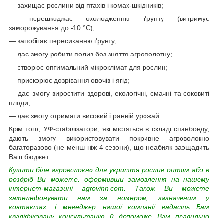
— захищає рослини від птахів і комах-шкідників;
— перешкоджає охолодженню ґрунту (витримує
заморожування до -10 °C);
— запобігає пересиханню ґрунту;
— дає змогу робити полив без зняття агрополотну;
— створює оптимальний мікроклімат для рослин;
— прискорює дозрівання овочів і ягід;
— дає змогу виростити здорові, екологічні, смачні та соковиті
плоди;
— дає змогу отримати високий і ранній урожай.
Крім того, УФ-стабілізатори, які містяться в складі спанбонду,
дають змогу використовувати покривне агроволокно
багаторазово (не менш ніж 4 сезони), що неабияк заощадить
Ваш бюджет.
Купити біле агроволокно для укриття рослин оптом або в
роздріб Ви можете, оформивши замовлення на нашому
інтернет-магазині agrovinn.com. Також Ви можете
зателефонувати нам за номером, зазначеним у
контактах, і менеджер нашої компанії надасть Вам
кваліфіковану консультацію й допоможе Вам правильно