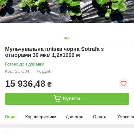
Мульчувальна плівка чорна Sotrafa з
отворами 30 мкм 1,2х1000 м
Готово до відправки
Код: SO-384
Роздріб
15 936,48
₴
Купити
Опис
Характеристики
Доставка
Оплата
Умови п