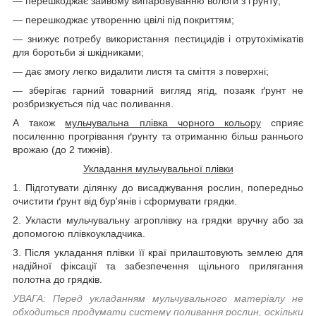
— перешкоджає зайвому випаровуванню вологи з ґрунту;
— перешкоджає утворенню цвілі під покриттям;
— знижує потребу використання пестицидів і отрутохімікатів
для боротьби зі шкідниками;
— дає змогу легко видалити листя та сміття з поверхні;
— зберігає гарний товарний вигляд ягід, позаяк ґрунт не
розбризкується під час поливання.
А також
мульчувальна плівка чорного кольору
сприяє
посиленню прогрівання ґрунту та отриманню більш раннього
врожаю (до 2 тижнів).
Укладання мульчувальної плівки
1. Підготувати ділянку до висаджування рослин, попередньо
очистити ґрунт від бур'янів і сформувати грядки.
2. Укласти мульчувальну агроплівку на грядки вручну або за
допомогою плівкоукладчика.
3. Після укладання плівки її краї прилаштовують землею для
надійної фіксації та забезпечення щільного прилягання
полотна до грядків.
УВАГА: Перед укладанням мульчувального матеріалу не
обходиться продумати систему поливання рослин, оскільки