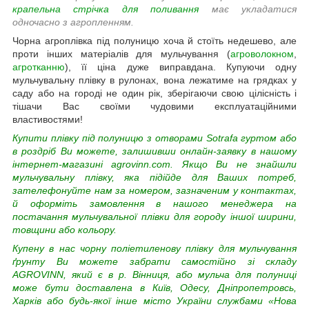
крапельна стрічка для поливання
має укладатися
одночасно з агропленням.
Чорна агроплівка під полуницю хоча й стоїть недешево, але
проти інших матеріалів для мульчування (
агроволокном
,
агротканню
), її ціна дуже виправдана. Купуючи одну
мульчувальну плівку в рулонах, вона лежатиме на грядках у
саду або на городі не один рік, зберігаючи свою цілісність і
тішачи Вас своїми чудовими експлуатаційними
властивостями!
Купити плівку під полуницю з отворами Sotrafa гуртом або
в роздріб Ви можете, залишивши онлайн-заявку в нашому
інтернет-магазині agrovinn.com.
Якщо Ви не знайшли
мульчувальну плівку, яка підійде для Ваших потреб,
зателефонуйте нам за номером, зазначеним у контактах,
й оформіть замовлення в нашого менеджера на
постачання мульчувальної плівки для городу іншої ширини,
товщини або кольору.
Купену в нас чорну поліетиленову плівку для мульчування
ґрунту Ви можете забрати самостійно зі складу
AGROVINN, який є в р. Вінниця, або мульча для полуниці
може бути доставлена в Київ, Одесу, Дніпропетровсь,
Харків або будь-якої інше місто України службами «Нова