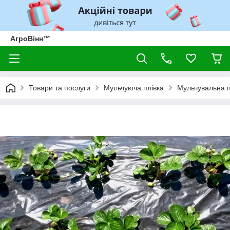
АгроВінн™
Товари та послуги
Мульчуюча плівка
Мульчувальна п