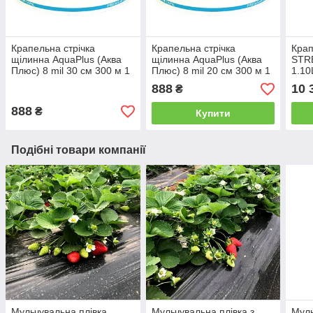
Крапельна стрічка
Крапельна стрічка
Крап
щілинна AquaPlus (Аква
щілинна AquaPlus (Аква
STR
Плюс) 8 mil 30 см 300 м 1
Плюс) 8 mil 20 см 300 м 1
1.10
л/год
л/год
(6 mi
888
10 
₴
888
₴
Купити
Подібні товари компанії
Мульчувальна плівка
Мульчувальна плівка з
Муль