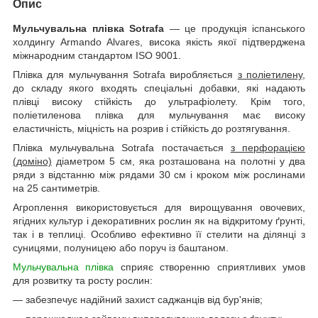
Опис
Мульчувальна плівка Sotrafa
— це продукція іспанського
холдингу Armando Alvares, висока якість якої підтверджена
міжнародним стандартом ISO 9001.
Плівка для мульчування Sotrafa виробляється
з поліетилену
,
до складу якого входять спеціальні добавки, які надають
плівці високу стійкість до ультрафіолету. Крім того,
поліетиленова плівка для мульчування має високу
еластичність, міцність на розрив і стійкість до розтягування.
Плівка мульчувальна Sotrafa постачається
з перфорацією
(доміно)
діаметром 5 см, яка розташована на полотні у два
ряди з відстанню між рядами 30 см і кроком між рослинами
на 25 сантиметрів.
Агроплення використовується для вирощування овочевих,
ягідних культур і декоративних рослин як на відкритому ґрунті,
так і в теплиці. Особливо ефективно її стелити на ділянці з
суницями, полуницею або поруч із баштаном.
Мульчувальна плівка
сприяє створенню сприятливих умов
для розвитку та росту рослин:
— забезпечує надійний захист саджанців від бур'янів;