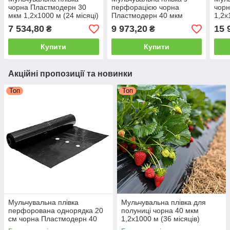
чорна Пластмодерн 30
перфорацією чорна
чорн
мкм 1,2х1000 м (24 місяці)
Пластмодерн 40 мкм
1,2х
1,2х1000 м (24 місяці)
7 534,80
9 973,20
15 
₴
₴
Купити
Купити
Акційні пропозиції та новинки
Топ
Топ
Мульчувальна плівка
Мульчувальна плівка для
перфорована однорядка 20
полуниці чорна 40 мкм
см чорна Пластмодерн 40
1,2х1000 м (36 місяців)
мкм 1х1000 м (24 місяці)