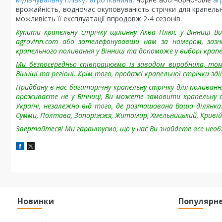
врожайність, водночас окуповуваність стрічки для крапельн
можливість її експлуатації впродовж 2-4 сезонів.
Купити крапельну стрічку щілинну Аква Плюс
у Вінниці 
agrovinn.com
або зателефонувавши нам за номером, зазн
крапельного поливання у Вінниці та допоможе у виборі крапе
Ми безпосередньо співпрацюємо із заводом виробника, то
Вінніці та регіоні. Крім того, продажі крапельної стрічки зд
Придбану в нас багаторічну крапельну стрічку для поливанн
проживаєте не у Вінниці, Ви можете замовити крапельну с
Україні, незалежно від того, де розташована Ваша ділянка
Сумми, Полтава, Запоріжжя, Житомир, Хмельницький, Кривій Р
Звертайтеся! Ми гарантуємо, що у нас Ви знайдете все необ
Новинки
Популярн