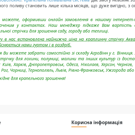
ого поливу становить лише кілька місяців, що дуже вигідно, з о
Ви можете, оформивши онлайн замовлення в нашому інтернет-
аченим у контактах. Наш менеджер підкаже Вам вартість 
льної стрічки для зрошення саду, городу або теплиці.
му в нас встановлена найнижча ціна на краплинну стрічку Акв
ійснюється нами гуртом і в роздріб.
я Ви можете забрати самостійно зі складу АгроВінн у г. Вінниця.
трічку для лохини, полуниці, малини та інших культур із дост
:
Київ, Харків, Дніпропетровськ, Одеса, Ніколаєв, Херсон, Чернігв,
ог, Чорниці, Тернополяль, Львів, Рівно-Франковськ, Ужгорода або
хідне для крапельного зрошення!
е
Корисна інформація