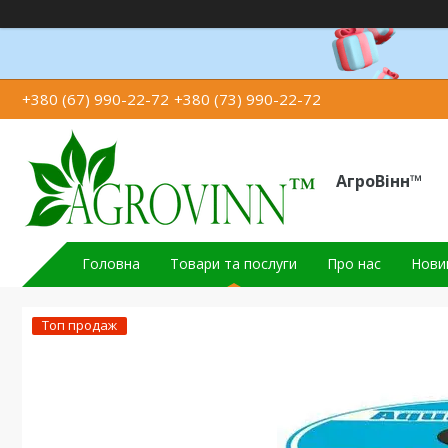
+380 (67) 990-22-72
+380 (73) 990-22-72
АгроВінн™
Головна
Товари та послуги
Про нас
Новин
Топ продаж