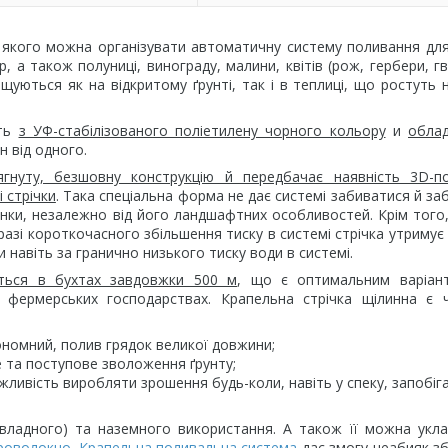
якого можна організувати автоматичну систему поливання для 
р, а також полуниці, винограду, малини, квітів (рож, гербери, гв
щуються як на відкритому ґрунті, так і в теплиці, що ростуть н
ть
з УФ-стабілізованого поліетилену чорного кольору
и
облад
н від одного.
гнуту, безшовну конструкцію й передбачає наявність 3D-по
 стрічки
. Така спеціальна форма не дає системі забиватися й за
нки, незалежно від його ландшафтних особливостей. Крім того,
азі короткочасного збільшення тиску в системі стрічка утримує
навіть за гранично низького тиску води в системі.
ється в бухтах завдовжки 500 м
, що є оптимальним варіан
х фермерських господарствах. Крапельна стрічка щілинна є 
номний, полив грядок великої довжини;
е та поступове зволоження ґрунту;
жливість виробляти зрошення будь-коли, навіть у спеку, запобіг
ідвладного) та наземного використання. А також її можна укл
роволокно
.
Крапельна поливальна система
дає змогу неабияк з