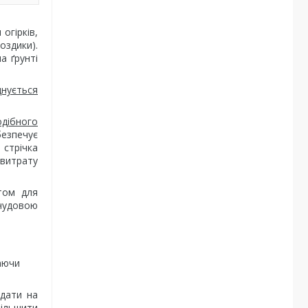
огірків,
оздики).
а ґрунті
нується
дібного
безпечує
 стрічка
 витрату
том для
чудовою
аючи
адати на
більшити