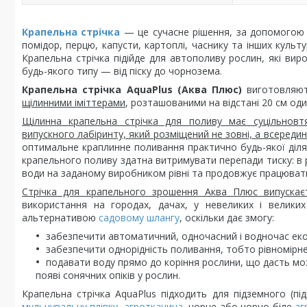
Крапельна стрічка
— це сучасне рішення, за допомогою 
помідор, перцю, капусти, картоплі, часнику та інших культу
Крапельна стрічка підійде для автополиву рослин, які виро
будь-якого типу — від піску до чорнозема.
Крапельна стрічка AquaPlus (Аква Плюс)
виготовляю
щілинними іміттерами
, розташованими на відстані 20 см оди
Щілинна крапельна стрічка для поливу має суцільновтя
випускного лабіринту, який розміщений не зовні, а всередині
оптимальне краплинне поливання практично будь-якої діля
крапельного поливу здатна витримувати перепади тиску: в р
води на заданому виробником рівні та продовжує працювати 
Стрічка для крапельного зрошення Аква Плюс випуска
використання на городах, дачах, у невеликих і велики
альтернативою
садовому шлангу
, оскільки дає змогу:
забезпечити автоматичний, одночасний і водночас еко
забезпечити однорідність поливання, тобто рівномірн
подавати воду прямо до коріння рослини, що дасть мо
появі сонячних опіків у рослин.
Крапельна стрічка AquaPlus підходить для підземного (п
мульчувальну плівку
,
агротканина
, чорне або чорно-біле
аг