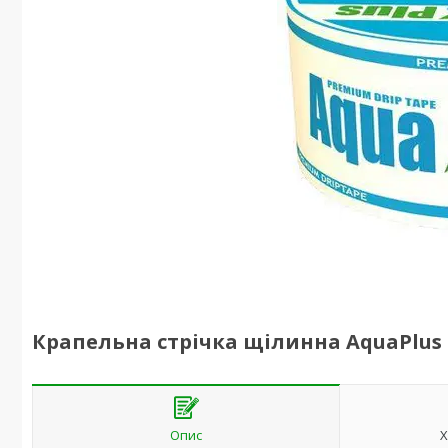
Крапельна стрічка щілинна AquaPlus (А
Опис
Х