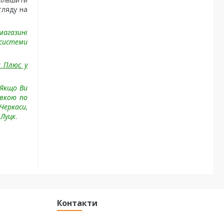
гляду на
магазині
системи
а Плюс у
 Якщо Ви
авкою по
 Черкаси,
 Луцк
.
Контакти