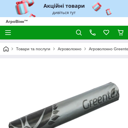
АгроВінн™
Товари та послуги
Агроволокно
Агроволокно Greent