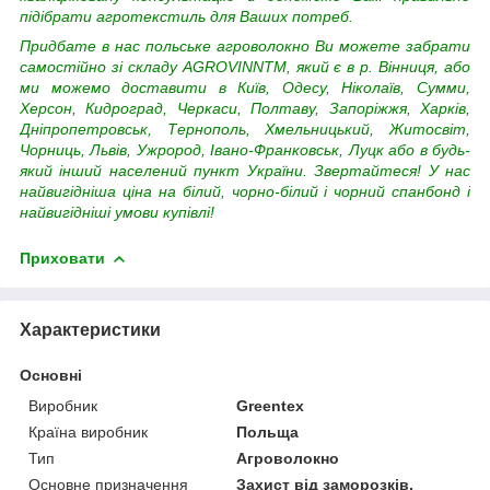
підібрати агротекстиль для Ваших потреб.
Придбате в нас польське агроволокно Ви можете забрати
самостійно зі складу AGROVINNTM, який є в р. Вінниця, або
ми можемо доставити в Київ, Одесу, Ніколаїв, Сумми,
Херсон, Кидроград, Черкаси, Полтаву, Запоріжжя, Харків,
Дніпропетровськ, Тернополь, Хмельницький, Житосвіт,
Чорниць, Львів, Ужрород, Івано-Франковськ, Луцк або в будь-
який інший населений пункт України.
Звертайтеся! У нас
найвигідніша ціна на білий, чорно-білий і чорний спанбонд і
найвигідніші умови купівлі!
Приховати
Характеристики
Основні
Виробник
Greentex
Країна виробник
Польща
Тип
Агроволокно
Основне призначення
Захист від заморозків,