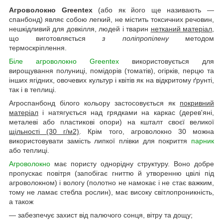
Агроволокно Greentex
(або як його ще називають —
спанбонд) являє собою легкий, не містить токсичних речовин,
нешкідливий для довкілля, людей і тварин
нетканий матеріал
,
що виготовляється
з поліпропілену
методом
термоскріплення.
Біле агроволокно Greentex
використовується для
вирощування полуниці, помідорів (томатів), огірків, перцю та
інших ягідних, овочевих культур і квітів як на відкритому ґрунті,
так і в теплиці.
Агроспанбонд білого кольору застосовується як
покривний
матеріал
і натягується над грядками на каркас (дерев'яні,
металеві або пластикові опори) на кшталт своєї великої
щільності (30 г/м2)
. Крім того, агроволокно 30 можна
використовувати замість липкої плівки для покриття
парник
або теплиці.
Агроволокно
має пористу однорідну структуру. Воно добре
пропускає повітря (запобігає гниттю й утворенню цвілі під
агроволокном) і вологу (полотно не намокає і не стає важким,
тому не ламає стебла рослин), має високу світлопроникність,
а також
— забезпечує захист від палючого сонця, вітру та дощу;