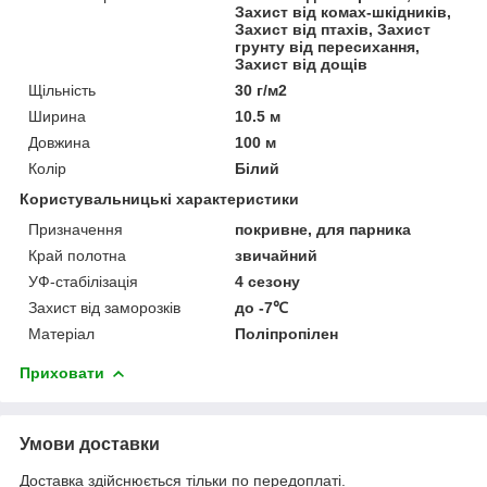
Захист від комах-шкідників,
Захист від птахів, Захист
грунту від пересихання,
Захист від дощів
Щільність
30 г/м2
Ширина
10.5 м
Довжина
100 м
Колір
Білий
Користувальницькі характеристики
Призначення
покривне, для парника
Край полотна
звичайний
УФ-стабілізація
4 сезону
Захист від заморозків
до -7℃
Матеріал
Поліпропілен
Приховати
Умови доставки
Доставка здійснюється тільки по передоплаті.