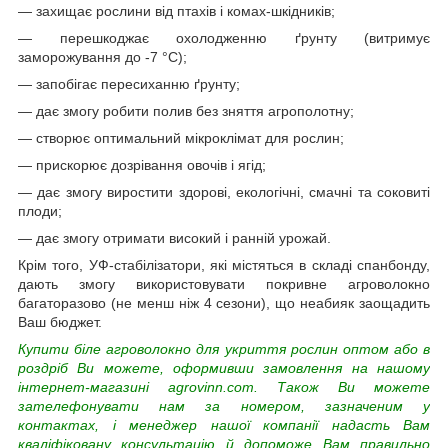
— захищає рослини від птахів і комах-шкідників;
— перешкоджає охолодженню ґрунту (витримує
заморожування до -7 °C);
— запобігає пересиханню ґрунту;
— дає змогу робити полив без зняття агрополотну;
— створює оптимальний мікроклімат для рослин;
— прискорює дозрівання овочів і ягід;
— дає змогу виростити здорові, екологічні, смачні та соковиті
плоди;
— дає змогу отримати високий і ранній урожай.
Крім того, УФ-стабілізатори, які містяться в складі спанбонду,
дають змогу використовувати покривне агроволокно
багаторазово (не менш ніж 4 сезони), що неабияк заощадить
Ваш бюджет.
Купити біле агроволокно для укриття рослин оптом або в
роздріб Ви можете, оформивши замовлення на нашому
інтернет-магазині agrovinn.com. Також Ви можете
зателефонувати нам за номером, зазначеним у
контактах, і менеджер нашої компанії надасть Вам
кваліфіковану консультацію й допоможе Вам правильно