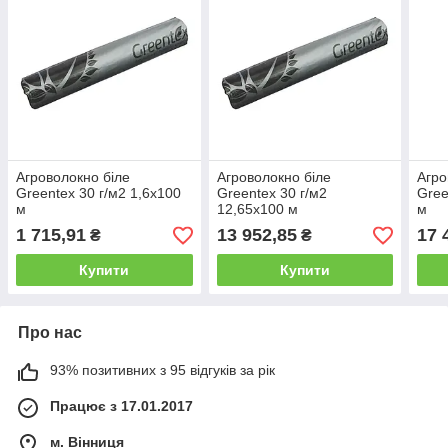
Агроволокно біле
Агроволокно біле
Агро
Greentex 30 г/м2 1,6x100
Greentex 30 г/м2
Gree
м
12,65x100 м
м
1 715,91
13 952,85
17 
₴
₴
Купити
Купити
Про нас
93% позитивних з 95 відгуків за рік
Працює з 17.01.2017
м. Вінниця