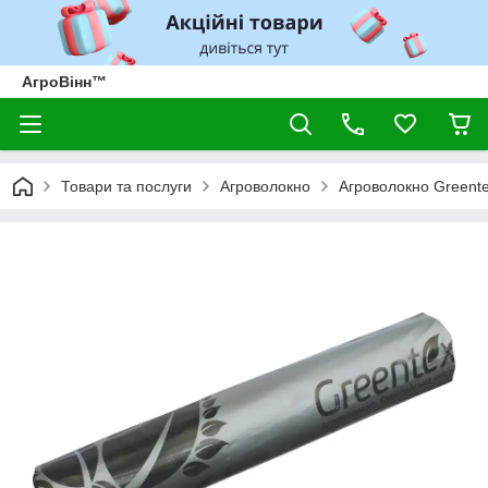
АгроВінн™
Товари та послуги
Агроволокно
Агроволокно Greent