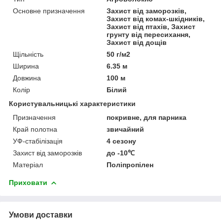
Основне призначення
Захист від заморозків,
Захист від комах-шкідників,
Захист від птахів, Захист
грунту від пересихання,
Захист від дощів
Щільність
50 г/м2
Ширина
6.35 м
Довжина
100 м
Колір
Білий
Користувальницькі характеристики
Призначення
покривне, для парника
Край полотна
звичайний
УФ-стабілізація
4 сезону
Захист від заморозків
до -10℃
Матеріал
Поліпропілен
Приховати
Умови доставки