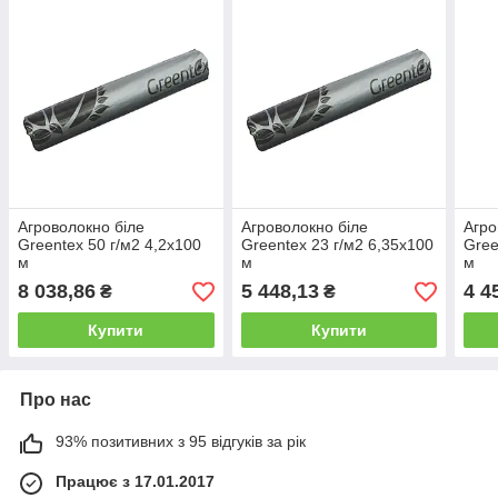
Агроволокно біле
Агроволокно біле
Агро
Greentex 50 г/м2 4,2x100
Greentex 23 г/м2 6,35x100
Gree
м
м
м
8 038,86
5 448,13
4 4
₴
₴
Купити
Купити
Про нас
93% позитивних з 95 відгуків за рік
Працює з 17.01.2017