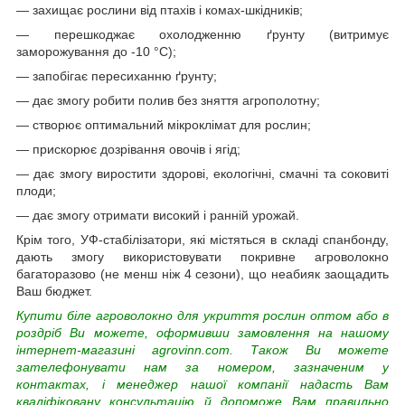
— захищає рослини від птахів і комах-шкідників;
— перешкоджає охолодженню ґрунту (витримує
заморожування до -10 °C);
— запобігає пересиханню ґрунту;
— дає змогу робити полив без зняття агрополотну;
— створює оптимальний мікроклімат для рослин;
— прискорює дозрівання овочів і ягід;
— дає змогу виростити здорові, екологічні, смачні та соковиті
плоди;
— дає змогу отримати високий і ранній урожай.
Крім того, УФ-стабілізатори, які містяться в складі спанбонду,
дають змогу використовувати покривне агроволокно
багаторазово (не менш ніж 4 сезони), що неабияк заощадить
Ваш бюджет.
Купити біле агроволокно для укриття рослин оптом або в
роздріб Ви можете, оформивши замовлення на нашому
інтернет-магазині agrovinn.com. Також Ви можете
зателефонувати нам за номером, зазначеним у
контактах, і менеджер нашої компанії надасть Вам
кваліфіковану консультацію й допоможе Вам правильно