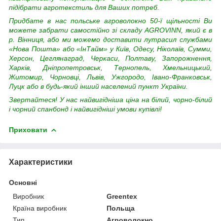
підібрати агротекстиль для Ваших потреб.
Придбате в нас польське агроволокно 50-ї щільності Ви
можете забрати самостійно зі складу AGROVINN, який є в
р. Вінниця, або ми можемо доставити лутрасил службами
«Нова Пошта» або «ІнТайм» у Київ, Одесу, Ніколаїв, Сумми,
Херсон, Цеглянаград, Черкаси, Полтаву, Запорожнення,
Харків, Дніпропетровськ, Тернопель, Хмельницький,
Житомир, Чорновці, Львів, Ужгородо, Івано-Франковськ,
Луцк або в будь-який інший населений пункт України.
Звертайтеся! У нас найвигідніша ціна на білий, чорно-білий
і чорний спанбонд і найвигідніші умови купівлі!
Приховати
Характеристики
Основні
Виробник
Greentex
Країна виробник
Польща
Тип
Агроволокно