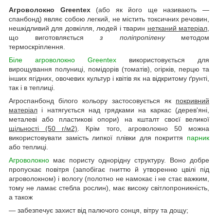
Агроволокно Greentex
(або як його ще називають —
спанбонд) являє собою легкий, не містить токсичних речовин,
нешкідливий для довкілля, людей і тварин
нетканий матеріал
,
що виготовляється
з поліпропілену
методом
термоскріплення.
Біле агроволокно Greentex
використовується для
вирощування полуниці, помідорів (томатів), огірків, перцю та
інших ягідних, овочевих культур і квітів як на відкритому ґрунті,
так і в теплиці.
Агроспанбонд білого кольору застосовується як
покривний
матеріал
і натягується над грядками на каркас (дерев'яні,
металеві або пластикові опори) на кшталт своєї великої
щільності (50 г/м2)
. Крім того, агроволокно 50 можна
використовувати замість липкої плівки для покриття
парник
або теплиці.
Агроволокно
має пористу однорідну структуру. Воно добре
пропускає повітря (запобігає гниттю й утворенню цвілі під
агроволокном) і вологу (полотно не намокає і не стає важким,
тому не ламає стебла рослин), має високу світлопроникність,
а також
— забезпечує захист від палючого сонця, вітру та дощу;