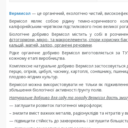
Вермисол
— це органічний, екологічно чистий, високоефе
Вермісол являє собою рідину темно-коричневого ко
каліфорнійським черв'яком підстилкового гною великої рога
Біологічне добриво Вермісол містить у собі в розчине
фітогормони, мікро- та макроелементи, спори корисних бак
кальцій, магній, залізо, органічні речовини
.
Рідке органічне добриво Вермісол виготовляється за ТУ
кожному етапі виробництва.
Комплексне натуральне добриво Вермісол застосовується для
перцю, огірків, цибулі, часнику, картоплі, соняшнику, пшени
плодово-ягідних культур.
Вермісол можна використовувати не тільки як підживлення 
збільшення біологічної активності ґрунту полів.
Натуральне добриво для саду та городу Вермісол дасть змог
— заглушити розвиток патогенної мікрофлори;
– знизити вміст важких металів, радіонуклідів та нітратів у
— підвищити стійкість до захворювань і заглушити більшіст