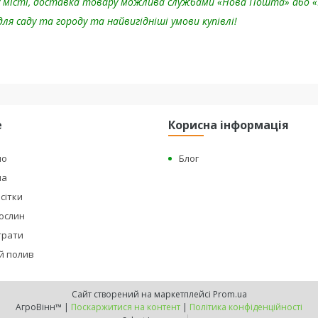
му місті, доставка товару можлива службами «Нова Пошта» або «
ля саду та городу та найвигідніші умови купівлі!
е
Корисна інформація
но
Блог
на
сітки
рослин
страти
й полив
Сайт створений на маркетплейсі
Prom.ua
АгроВінн™ |
Поскаржитися на контент
|
Політика конфіденційності