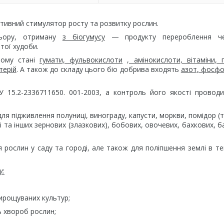
ктивний стимулятор росту та розвитку рослин.
льору, отриману
з біогумусу
— продукту перероблення ч
тої худоби.
ному стані
гумати, фульвокислоти
, амінокислоти, вітаміни, 
терій
. А також до складу цього біо добрива входять
азот, фосфор
У 15.2-2336711650. 001-2003, а контроль його якості провод
 підживлення полуниці, винограду, капусти, моркви, помідор (т
ці та інших зернових (злазкових), бобових, овочевих, бахкових, б
рослин у саду та городі, але також для поліпшення землі в те
у:
 вирощуваних культур;
ь хвороб рослин;