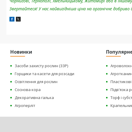
Чорнигові, Тернополі, Хмельницькому, Житомирі або в іншо
Звертайтеся! У нас найвигідніша ціна на органічне добриво д
Новинки
Популярн
Засоби захисту рослин (ЗЗР)
Агроволок
Горщики та касети для розсади
Агроткани
Освітлення для рослин
Пластикові 
Соснова кора
Підв'язка 
Декоративна галька
Торф і суб
Агроперліт
Крапельни