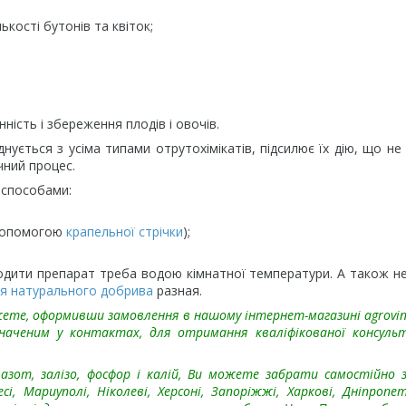
ькості бутонів та квіток;
ість і збереження плодів і овочів.
ується з усіма типами отрутохімікатів, підсилює їх дію, що не
чний процес.
 способами:
 допомогою
крапельної стрічки
);
одити препарат треба водою кімнатної температури. А також н
я натурального добрива
разная.
можете, оформивши замовлення в нашому інтернет-магазині
agrovi
ченим у контактах, для отримання кваліфікованої консульт
азот, залізо, фосфор і калій, Ви можете забрати самостійно з
, Мариуполі, Ніколеві, Херсоні, Запоріжжі, Харкові, Дніпропет