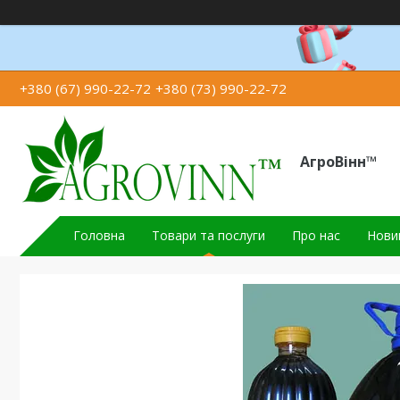
+380 (67) 990-22-72
+380 (73) 990-22-72
АгроВінн™
Головна
Товари та послуги
Про нас
Новин