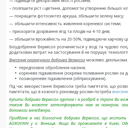
— підвищити декоративні якості рослини;
– поліпшити ріст і цвітіння, допомогти утворенню більшої кіл
— покращити фотосинтез аркуша, збільшити зелену масу;
— збільшити інтенсивність живлення кореневої системи;
– прискорити дозрівання ягід та плодів на 4-10 днів;
— збільшити врожайність на 20-50%, підвищуючи харчову цінн
Біоудобрення Вермісол розчиняється у воді та чудово поєдн
додаткових витрат на застосування й не порушує технологі
Внесення органічного добрива Вермісол
можливо декількома
передпоєвне оброблення насіння;
кореневе підживлення (зокрема поливання рослин за
позакореневе підживлення (обприскування).
Під час використання Вермісола треба пам'ятати, що розв
пам'ятати, що в кожного різновиду рослин потреба
внесенн
Купити добриво Вермісол гуртом і в роздріб в Україні Ви 
також Ви можете зателефонувати нам за номером, зазна
допомоги менеджера.
Придбане в нас біологічне добриво Вермісол, що містить 
AGROVINN у к. Вінниця. Якщо Ви проживаєте в Києві, Одесі