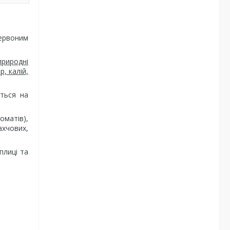
ервоним
природні
, калій,
иться на
оматів),
ахчових,
плиці та