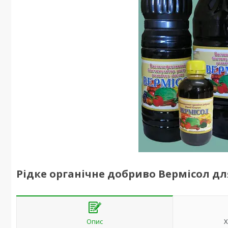
Рідке органічне добриво Вермісол для
Опис
Х