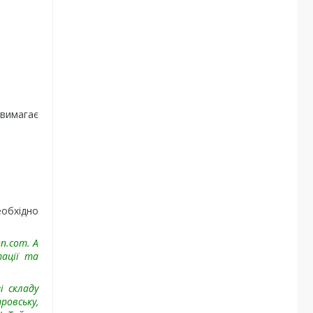
 вимагає
еобхідно
nn.com
. А
ації та
і складу
ровську,