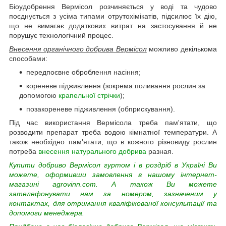
Біоудобрення Вермісол розчиняється у воді та чудово
поєднується з усіма типами отрутохімікатів, підсилює їх дію,
що не вимагає додаткових витрат на застосування й не
порушує технологічний процес.
Внесення органічного добрива Вермісол
можливо декількома
способами:
передпоєвне оброблення насіння;
кореневе підживлення (зокрема поливання рослин за
допомогою
крапельної стрічки
);
позакореневе підживлення (обприскування).
Під час використання Вермісола треба пам'ятати, що
розводити препарат треба водою кімнатної температури. А
також необхідно пам'ятати, що в кожного різновиду рослин
потреба
внесення натурального добрива
разная.
Купити добриво Вермісол гуртом і в роздріб в Україні Ви
можете, оформивши замовлення в нашому інтернет-
магазині
agrovinn.com
. А також Ви можете
зателефонувати нам за номером, зазначеним у
контактах, для отримання кваліфікованої консультації та
допомоги менеджера.