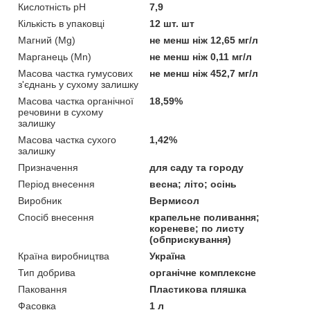
Кислотність pH
7,9
Кількість в упаковці
12 шт. шт
Магний (Mg)
не менш ніж 12,65 мг/л
Марганець (Mn)
не менш ніж 0,11 мг/л
Масова частка гумусових
не менш ніж 452,7 мг/л
з'єднань у сухому залишку
Масова частка органічної
18,59%
речовини в сухому
залишку
Масова частка сухого
1,42%
залишку
Призначення
для саду та городу
Період внесення
весна; літо; осінь
Виробник
Вермисол
Спосіб внесення
крапельне поливання;
кореневе; по листу
(обприскування)
Країна виробництва
Україна
Тип добрива
органічне комплексне
Паковання
Пластикова пляшка
Фасовка
1 л