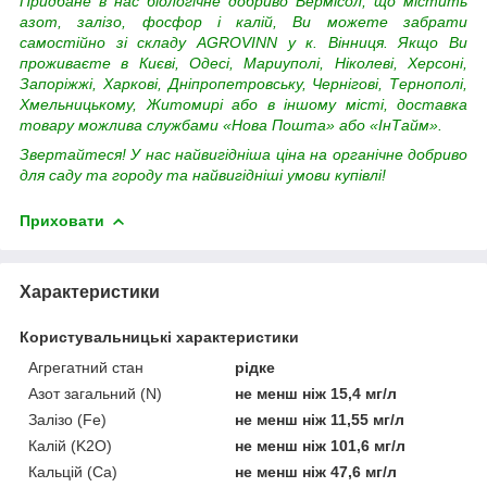
Придбане в нас біологічне добриво Вермісол, що містить
азот, залізо, фосфор і калій, Ви можете забрати
самостійно зі складу AGROVINN у к. Вінниця. Якщо Ви
проживаєте в Києві, Одесі, Мариуполі, Ніколеві, Херсоні,
Запоріжжі, Харкові, Дніпропетровську, Чернігові, Тернополі,
Хмельницькому, Житомирі або в іншому місті, доставка
товару можлива службами «Нова Пошта» або «ІнТайм».
Звертайтеся! У нас найвигідніша ціна на органічне добриво
для саду та городу та найвигідніші умови купівлі!
Приховати
Характеристики
Користувальницькі характеристики
Агрегатний стан
рідке
Азот загальний (N)
не менш ніж 15,4 мг/л
Залізо (Fe)
не менш ніж 11,55 мг/л
Калій (K2O)
не менш ніж 101,6 мг/л
Кальцій (Са)
не менш ніж 47,6 мг/л