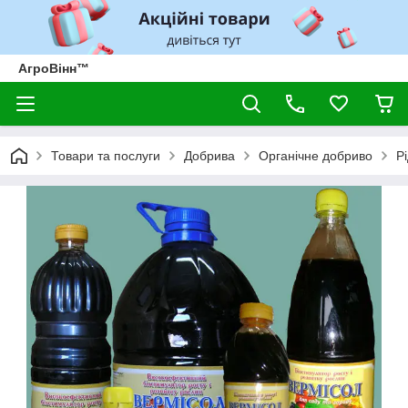
АгроВінн™
Товари та послуги
Добрива
Органічне добриво
Р