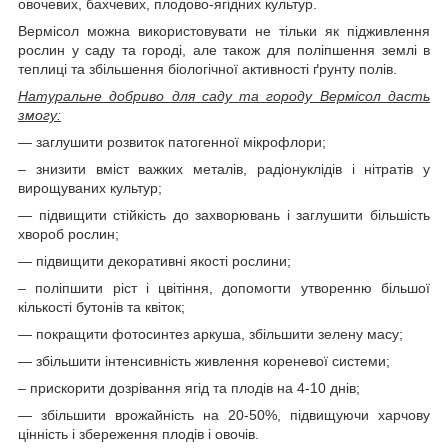
овочевих, бахчевих, плодово-ягідних культур.
Вермісол можна використовувати не тільки як підживлення
рослин у саду та городі, але також для поліпшення землі в
теплиці та збільшення біологічної активності ґрунту полів.
Натуральне добриво для саду та городу Вермісол дасть
змогу:
— заглушити розвиток патогенної мікрофлори;
– знизити вміст важких металів, радіонуклідів і нітратів у
вирощуваних культур;
— підвищити стійкість до захворювань і заглушити більшість
хвороб рослин;
— підвищити декоративні якості рослини;
– поліпшити ріст і цвітіння, допомогти утворенню більшої
кількості бутонів та квіток;
— покращити фотосинтез аркуша, збільшити зелену масу;
— збільшити інтенсивність живлення кореневої системи;
– прискорити дозрівання ягід та плодів на 4-10 днів;
— збільшити врожайність на 20-50%, підвищуючи харчову
цінність і збереження плодів і овочів.