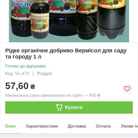
Рідке органічне добриво Вермісол для саду
та городу 1 л
Готово до відправки
Код: VL-470
Роздріб
57,60
₴
Мінімальна сума замовлення на сайті — 400 ₴
Купити
Опис
Характеристики
Доставка
Оплата
Умови п