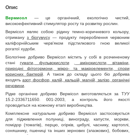
Опис
Вермисол
— це органічний, екологічно чистий,
високоефективний стимулятор росту та розвитку рослин.
Вермісол являє собою рідину темно-коричневого кольору,
отриману
з біогумусу
— продукту перероблення червоним
каліфорнійським черв'яком підстилкового гною великої
рогатої худоби.
Біологічне добриво Вермісол містить у собі в розчиненому
стані
гумати, фульвокислоти
, амінокислоти, вітаміни,
природні фітогормони, мікро- та макроелементи, спори
корисних бактерій
. А також до складу цього біо добрива
входять
азот, фосфор, калій, кальцій, магній, залізо, органічні
речовини
.
Рідке органічне добриво Вермісол виготовляється за ТУУ
15.2-2336711650. 001-2003, а контроль його якості
проводиться на кожному етапі виробництва.
Комплексне натуральне добриво Вермісол застосовується
для підживлення полуниці, винограду, капусти, моркви,
помідор (томатів), перцю, огірків, цибулі, часнику, картоплі,
соняшнику, пшениці та інших зернових (злазкових), бобових,