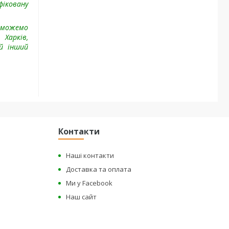
іковану
и можемо
 Харків,
ий інший
Контакти
Наші контакти
Доставка та оплата
Ми у Facebook
Наш сайт