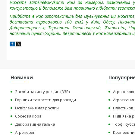
можете зателефонувати нам за номером, зазначеним у 
консультацію й допоможе Вам правильно підібрати геотекс
Придбате в нас агротекстиль для мульчування Ви можете 
доставити агроволокно 100 г/м2 у Київ, Одесу, Ніколаїв
Дніпропетровськ, Тернополь, Хмельницький, Житосвіт, Чо
населений пункт України.
Звертайтеся! У нас найвигідніша ці
Новинки
Популярн
Засоби захисту рослин (ЗЗР)
Агроволок
Горщики та касети для розсади
Агроткани
Освітлення для рослин
Пластикові 
Соснова кора
Підв'язка 
Декоративна галька
Торф і суб
Агроперліт
Крапельни