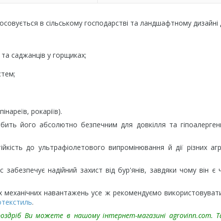
осовується в сільському господарстві та ландшафтному дизайні 
 та саджанців у горщиках;
стем;
нареїв, рокаріїв).
обить його абсолютно безпечним для довкілля та гіпоалерге
тійкість до ультрафіолетового випромінювання й дії різних аг
 забезпечує надійний захист від бур'янів, завдяки чому він є
их механічних навантажень усе ж рекомендуємо використовувати
отекстиль
.
 роздріб Ви можете в нашому інтернет-магазині
agrovinn.com
. 