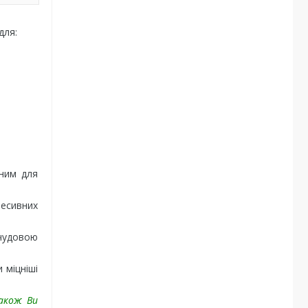
для:
нним для
ресивних
 чудовою
 міцніші
Також Ви