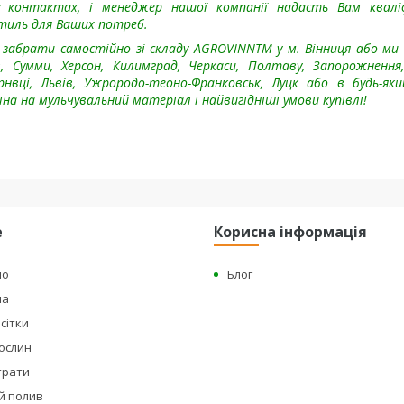
контактах, і менеджер нашої компанії надасть Вам кваліф
тиль для Ваших потреб.
забрати самостійно зі складу AGROVINNTM у м. Вінниця або м
, Сумми, Херсон, Килимград, Черкаси, Полтаву, Запорожнення,
рнвці, Львів, Ужрородо-теоно-Франковськ, Луцк або в будь-як
на на мульчувальний матеріал і найвигідніші умови купівлі!
е
Корисна інформація
но
Блог
на
сітки
рослин
страти
й полив