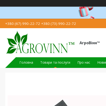
+380 (67) 990-22-72
+380 (73) 990-22-72
АгроВінн™
Головна
Товари та послуги
Про нас
Новин