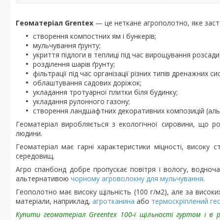
Геоматеріал Grentex
— це неткане агрополотно, яке заст
створення компостних ям і бункерів;
мульчування ґрунту;
укриття підлоги в теплиці під час вирощування розсади
розділення шарів ґрунту;
фільтрації під час організації різних типів дренажних си
облаштування садових доріжок;
укладання тротуарної плитки біля будинку;
укладання рулонного газону;
створення ландшафтних декоративних композицій (альпі
Геоматеріал виробляється з екологічної сировини, що р
людини.
Геоматеріал має гарні характеристики міцності, високу с
середовищ.
Агро спанбонд добре пропускає повітря і вологу, водночас
альтернативою
чорному агроволокну для мульчування
.
Геополотно має високу щільність (100 г/м2), але за висок
матеріали, наприклад,
агротканина
або
термоскріплений ге
Купити геоматеріал Greentex 100-ї щільності гуртом і в