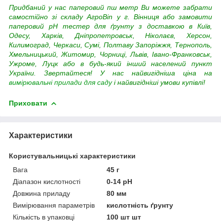
Придбаний у нас паперовий пш метр Ви можете забрати
самостійно зі складу АгроВin у г. Вінниця або замовити
паперовий pH тестер для ґрунту з доставкою в Київ,
Одесу, Харків, Дніпропетровськ, Ніколаєв, Херсон,
Килимоград, Черкаси, Сумі, Полтаву Запоріжжя, Тернополь,
Хмельницький, Житомир, Чорниці, Львів, Івано-Франковськ,
Ужроме, Луцк або в будь-який інший населений пункт
України.
Звертайтеся! У нас найвигідніша ціна на
вимірювальні прилади для саду
і найвигідніші умови купівлі!
Приховати
Характеристики
Користувальницькі характеристики
Вага
45 г
Діапазон кислотності
0-14 pH
Довжина приладу
80 мм
Вимірювання параметрів
кислотність ґрунту
Кількість в упаковці
100 шт шт