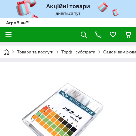
АгроВінн™
Товари та послуги
Торф і субстрати
Садові вимірюв