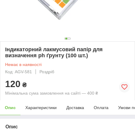
Індикаторний лакмусовий папір для
визначення ph ґрунту (100 шт.)
Немає в наявності
Код: AGV-581
Роздріб
120
₴
Мінімальна сума замовлення на сайті — 400 ₴
Опис
Характеристики
Доставка
Оплата
Умови п
Опис