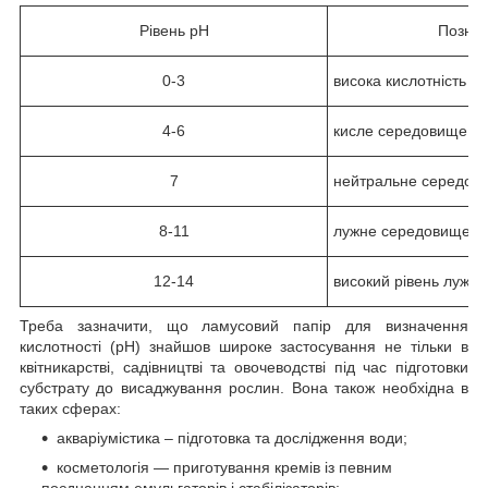
Рівень pH
Позна
0-3
висока кислотність
4-6
кисле середовище
7
нейтральне середов
8-11
лужне середовище
12-14
високий рівень лужн
Треба зазначити, що ламусовий папір для визначення
кислотності (pH) знайшов широке застосування не тільки в
квітникарстві, садівництві та овочеводстві під час підготовки
субстрату до висаджування рослин. Вона також необхідна в
таких сферах:
акваріумістика – підготовка та дослідження води;
косметологія — приготування кремів із певним
поєднанням емульгаторів і стабілізаторів;