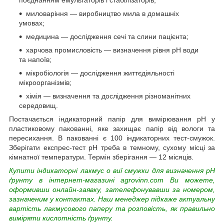
миловаріння — виробництво мила в домашніх
умовах;
медицина — дослідження сечі та слини пацієнта;
харчова промисловість — визначення рівня pH води
та напоїв;
мікробіологія — дослідження життєдіяльності
мікроорганізмів;
хімія — визначення та дослідження різноманітних
середовищ.
Постачається індикаторний папір для вимірювання pH у
пластиковому пакованні, яке захищає папір від вологи та
пересихання. В пакованні є 100 індикаторних тест-смужок.
Зберігати експрес-тест pH треба в темному, сухому місці за
кімнатної температури. Термін зберігання — 12 місяців.
Купити індикаторні лакмус
о
виї смужки для визначення рH
ґрунту
в інтернет-магазині agrovinn.com Ви можете,
оформивши онлайн-заявку, зателефонувавши за номером,
зазначеним у контактах. Наш менеджер підкаже актуальну
вартість лакмусового паперу та розповість, як правильно
виміряти кислотність ґрунту.