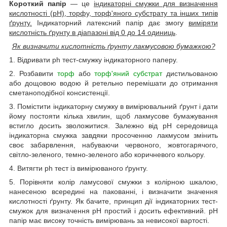
Короткий папір
— це
індикаторні смужки для визначення
кислотності (pH), торфу, торф'яного субстрату та інших типів
ґрунту.
Індикаторний латексний папір дає змогу
виміряти
кислотність ґрунту в діапазоні від 0 до 14 одиниць
.
Як визначити кислотність ґрунту лакмусовою бумажкою?
1. Відривати ph тест-смужку індикаторного паперу.
2. Розбавити
торф
або
торф'яний субстрат
дистильованою
або дощовою водою й ретельно перемішати до отримання
сметаноподібної консистенції.
3. Помістити індикаторну смужку в вимірювальний ґрунт і дати
йому постояти кілька хвилин, щоб лакмусове бумажування
встигло досить зволожитися. Залежно від pH середовища
індикаторна смужка завдяки просоченню лакмусом змінить
своє забарвлення, набуваючи червоного, жовтогарячого,
світло-зеленого, темно-зеленого або коричневого кольору.
4. Витягти ph тест із вимірюваного ґрунту.
5. Порівняти колір ламусової смужки з колірною шкалою,
нанесеною всередині на пакованні, і визначити значення
кислотності ґрунту. Як бачите, принцип дії індикаторних тест-
смужок для визначення pH простий і досить ефективний. pH
папір має високу точність вимірювань за невисокої вартості.