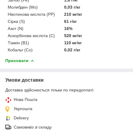
Молибден (Mo)
0,03 г/кг
Нікотинова кислота (РР)
210 мг/кг
Сірка (S)
61 г/кг
Азот (N)
16%
Аскорбінова кислота (С)
520 мг/кг
Тіамін (В1)
110 мг/кг
Кобальт (Со)
0,02 г/кг
Приховати
Умови доставки
Доставка здійснюється тільки по передоплаті.
Нова Пошта
Укрпошта
Delivery
Самовивіз зі складу