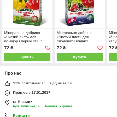
Мінеральне добриво
Мінеральне добриво
Міне
«Чистий лист» для
«Чистий лист» для
«Чис
помідор і перцю 300 г
плодових і ягідних
капу
чагарників 300 г
72
72
72
₴
₴
Купити
Купити
Про нас
93% позитивних з 95 відгуків за рік
Працює з 17.01.2017
м. Вінниця
вул. Київська, 78, Вінниця, Україна
Контакти