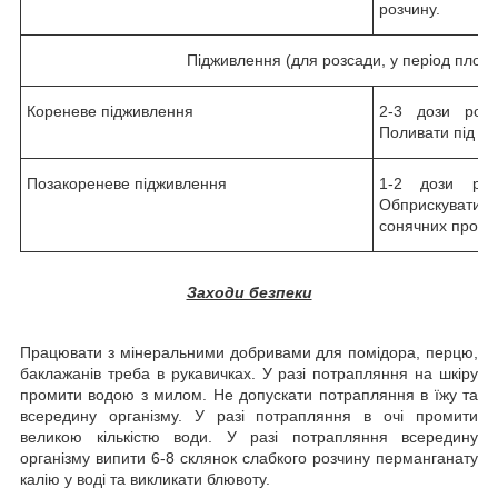
розчину.
Підживлення (для розсади, у період плодо
Кореневе підживлення
2-3 дози розч
Поливати під ку
Позакореневе підживлення
1-2 дози роз
Обприскувати
сонячних проме
Заходи безпеки
Працювати з мінеральними добривами для помідора, перцю,
баклажанів треба в рукавичках. У разі потрапляння на шкіру
промити водою з милом. Не допускати потрапляння в їжу та
всередину організму. У разі потрапляння в очі промити
великою кількістю води. У разі потрапляння всередину
організму випити 6-8 склянок слабкого розчину перманганату
калію у воді та викликати блювоту.