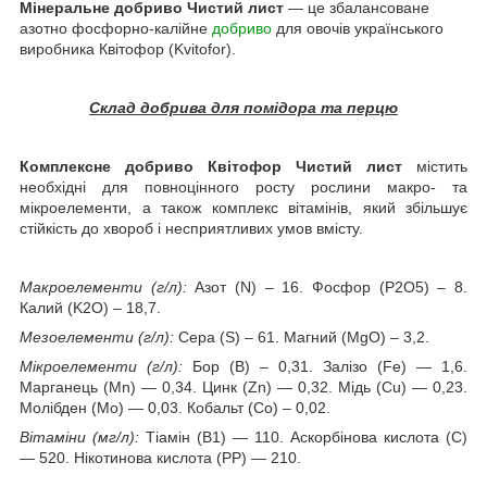
Мінеральне добриво Чистий лист
— це збалансоване
азотно фосфорно-калійне
добриво
для овочів українського
виробника Квітофор (Kvitofor).
Склад добрива для помідора та перцю
Комплексне добриво Квітофор Чистий лист
містить
необхідні для повноцінного росту рослини макро- та
мікроелементи, а також комплекс вітамінів, який збільшує
стійкість до хвороб і несприятливих умов вмісту.
Макроелементи (г/л):
Азот (N) – 16. Фосфор (P2О5) – 8.
Калий (K2О) – 18,7.
Мезоелементи (г/л):
Сера (S) – 61. Магний (MgO) – 3,2.
Мікроелементи (г/л):
Бор (В) – 0,31. Залізо (Fe) — 1,6.
Марганець (Мn) — 0,34. Цинк (Zn) — 0,32. Мідь (Cu) — 0,23.
Молібден (Мо) — 0,03. Кобальт (Со) – 0,02.
Вітаміни (мг/л):
Тіамін (В1) — 110. Аскорбінова кислота (С)
— 520. Нікотинова кислота (РР) — 210.