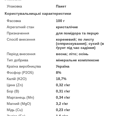
Упаковка
Пакет
Користувальницькі характеристики
Фасовка
100 г
Агрегатний стан
кристалічне
Призначення
для помідора та перцю
Спосіб внесення
кореневий; по листу
(опприскування); сухий (в
ґрунт під час садіння)
Період внесення
весна; літо; осінь
Тип добрива
мінеральне комплексне
Країна виробництва
Україна
Фосфор (P2O5)
8%
Калій (K2O)
18,7%
Цинк (Zn)
0,32 г/кг
Бор (В)
0,31 г/кг
Марганець (Mn)
0,34 г/кг
Магний (MgO)
3,2 г/кг
Мідь (Cu)
0,23 г/кг
Залізо (Fe)
1,6 г/кг