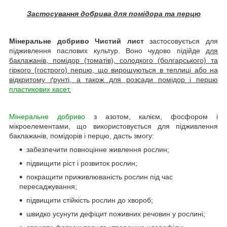
Застосування добрива для помідора та перцю
Мінеральне добриво Чистий лист
застосовується для
підживлення паслових культур. Воно чудово підійде
для
баклажанів, помідор (томатів), солодкого (болгарського) та
гіркого (гострого) перцю, що вирощуються в теплиці або на
відкритому ґрунті, а також для розсади помідор і перцю
пластикових касет
.
Мінеральне добриво
з азотом, калієм, фосфором і
мікроелементами, що використовується для підживлення
баклажанів, помідорів і перцю, дасть змогу:
забезпечити повноцінне живлення рослин;
підвищити ріст і розвиток рослин;
покращити приживлюваність рослин під час
пересаджування;
підвищити стійкість рослин до хвороб;
швидко усунути дефіцит поживних речовин у рослині;