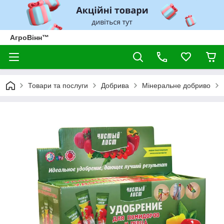
АгроВінн™
Товари та послуги
Добрива
Мінеральне добриво