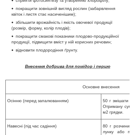
сприяти фотосинтезу та утворенню хлорофілу;
покращити зовнішній вигляд рослин (забарвлення
квіток і листя стає насиченішим);
збільшити врожайність і якість овочевої продукції
(розмір, форму, колір плодів);
покращити смакові показники плодово-продукційної
продукції, підвищити вміст у ній корисних речовин;
відновити плодородіння ґрунту.
Внесення добрива для помідор і перцю
Основне внесення
Осінню (перед запалюванням)
50 г змішати з 
Отриману суміш
м2 грядки.
Навесні (під час садіння)
80 г розчинити
лунку або пі