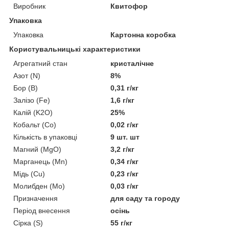
Виробник
Квитофор
Упаковка
Упаковка
Картонна коробка
Користувальницькі характеристики
Агрегатний стан
кристалічне
Азот (N)
8%
Бор (В)
0,31 г/кг
Залізо (Fe)
1,6 г/кг
Калій (K2O)
25%
Кобальт (Со)
0,02 г/кг
Кількість в упаковці
9 шт. шт
Магний (MgO)
3,2 г/кг
Марганець (Mn)
0,34 г/кг
Мідь (Cu)
0,23 г/кг
Молибден (Mo)
0,03 г/кг
Призначення
для саду та городу
Період внесення
осінь
Сірка (S)
55 г/кг