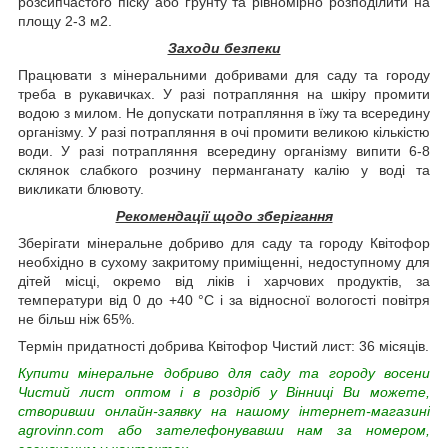
розсипчастого піску або ґрунту та рівномірно розподілити на
площу 2-3 м2.
Заходи безпеки
Працювати з мінеральними добривами для саду та городу
треба в рукавичках. У разі потрапляння на шкіру промити
водою з милом. Не допускати потрапляння в їжу та всередину
організму. У разі потрапляння в очі промити великою кількістю
води. У разі потрапляння всередину організму випити 6-8
склянок слабкого розчину перманганату калію у воді та
викликати блювоту.
Рекомендації щодо зберігання
Зберігати мінеральне добриво для саду та городу Квітофор
необхідно в сухому закритому приміщенні, недоступному для
дітей місці, окремо від ліків і харчових продуктів, за
температури від 0 до +40 °C і за відносної вологості повітря
не більш ніж 65%.
Термін придатності добрива Квітофор Чистий лист: 36 місяців.
Купити мінеральне добриво для саду та городу восени
Чистий лист оптом і в роздріб у Вінниці Ви можете,
створивши онлайн-заявку на нашому інтернет-магазині
agrovinn.com або зателефонувавши нам за номером,