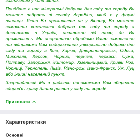
зазначеним у контактах.
Придбане в нас
мінеральні добрива для саду та городу Ви
можете забрати зі складу АгроВінн, який є у формі
винниця. Якщо Ви проживаєте не у Вінниці, Ви можете
замовити
комплексні добрива для саду та городу з
доставкою в Україні, незалежно від того, де Ви
проживають. Ми оперативно обробимо Ваше замовлення
та відправимо Вам водорозчинне
універсальне добриво для
саду та городу в Київ, Харків, Дніпропетровськ, Одеса,
Миколаяв, Херсон, Чорних, Чернігів, Черкаси, Сума,
Полтаву, Запоріжжя, Житомир, Хмельницький, Кривій Рог,
Чорниці, Тернопель, Львів, Рівно-рож, Івано-Франск, Уж, Луц
або інший населений пункт.
Звертайтеся! Ми з радістю допоможемо Вам зберегти
здоров'я і красу Ваших рослин у саду та городі!
Приховати
Характеристики
Основні