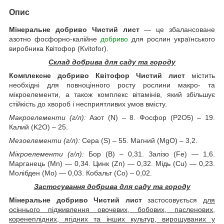
Опис
Мінеральне добриво Чистий лист
— це збалансоване
азотно фосфорно-калійне
добриво
для рослин українського
виробника Квітофор (Kvitofor).
Склад добрива для саду та городу
Комплексне добриво Квітофор Чистий лист
містить
необхідні для повноцінного росту рослини макро- та
мікроелементи, а також комплекс вітамінів, який збільшує
стійкість до хвороб і несприятливих умов вмісту.
Макроелементи (г/л):
Азот (N) – 8. Фосфор (P2О5) – 19.
Калий (K2О) – 25.
Мезоелементи (г/л):
Сера (S) – 55. Магний (MgO) – 3,2.
Мікроелементи (г/л):
Бор (В) – 0,31. Залізо (Fe) — 1,6.
Марганець (Мn) — 0,34. Цинк (Zn) — 0,32. Мідь (Cu) — 0,23.
Молібден (Мо) — 0,03. Кобальт (Со) – 0,02.
Застосування добрива для саду та городу
Мінеральне добриво Чистий лист
застосовується
для
осіннього підживлення овочевих, бобових, пасленових,
коренеплідних, ягідних та інших культур, вирощуваних у