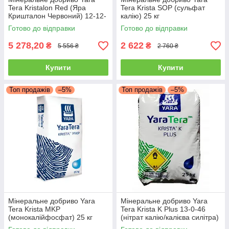
Tera Kristalon Red (Яра
Tera Krista SOP (сульфат
Кришталон Червоний) 12-12-
калію) 25 кг
36 25 кг
Готово до відправки
Готово до відправки
5 278,20
2 622
₴
₴
5 556 ₴
2 760 ₴
Купити
Купити
Топ продажів
–5%
Топ продажів
–5%
Мінеральне добриво Yara
Мінеральне добриво Yara
Tera Krista MKP
Tera Krista K Plus 13-0-46
(монокалійфосфат) 25 кг
(нітрат калію/калієва силітра)
25 кг