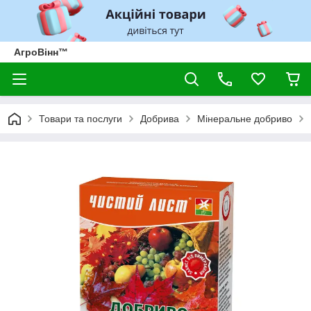
АгроВінн™
Товари та послуги
Добрива
Мінеральне добриво