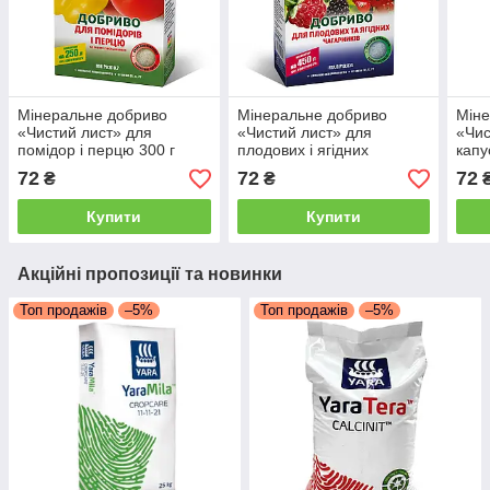
Мінеральне добриво
Мінеральне добриво
Міне
«Чистий лист» для
«Чистий лист» для
«Чис
помідор і перцю 300 г
плодових і ягідних
капу
чагарників 300 г
72
72
72
₴
₴
Купити
Купити
Акційні пропозиції та новинки
Топ продажів
–5%
Топ продажів
–5%