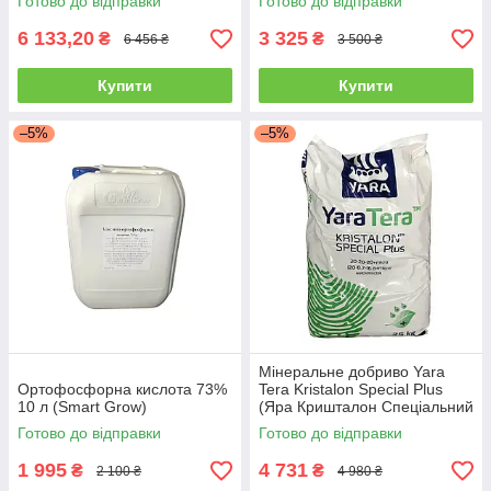
Готово до відправки
Готово до відправки
6 133,20
3 325
₴
₴
6 456 ₴
3 500 ₴
Купити
Купити
–5%
–5%
Мінеральне добриво Yara
Ортофосфорна кислота 73%
Tera Kristalon Special Plus
10 л (Smart Grow)
(Яра Кришталон Спеціальний
Плюс) 20-20-20 25 кг
Готово до відправки
Готово до відправки
1 995
4 731
₴
₴
2 100 ₴
4 980 ₴