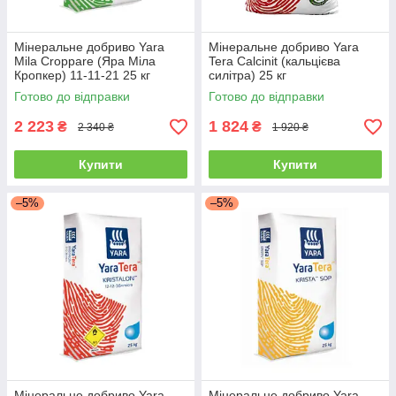
Мінеральне добриво Yara
Мінеральне добриво Yara
Mila Croppare (Яра Міла
Tera Calcinit (кальцієва
Кропкер) 11-11-21 25 кг
силітра) 25 кг
Готово до відправки
Готово до відправки
2 223
1 824
₴
₴
2 340 ₴
1 920 ₴
Купити
Купити
–5%
–5%
Мінеральне добриво Yara
Мінеральне добриво Yara