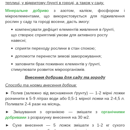
теплиці, у відкритому ґрунті в городі, а також у саду.
Мінеральне добриво
з азотом, калієм, фосфором і
мікроелементами, що використовується для підживлення
рослин у саду та городі восени, дасть змогу:
компенсувати дефіцит елементів живлення в ґрунті,
що створює сприятливі умови для активного росту
навесні;
сприяти переходу рослини в стан спокою;
допомогти перенести зимові заморожування;
заповнити брак поживних елементів у ґрунті,
стимулювати розвиток мікроорганізмів.
Внесення добрива для саду та городу
Способи та норми внесення добрив:
► Полив (залежно від виснаження ґрунту) — 1-2 мірні ложки
розчинити в 5-9 літрах води або 0,5-1 мірної ложки на 2-4,5 л.
Поливати 2-4 рази на місяць.
► Змішування з органікою — змішати з
органічними
добривами
з розрахунку внесення на 30 м2.
► Сухе внесення — 5 ложок змішати з 1-2 кг сухого