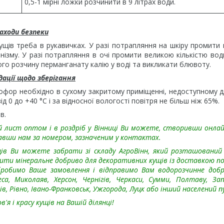
0,5-1 мірні ложки розчинити в 9 літрах води.
аходи безпеки
щів треба в рукавичках. У разі потрапляння на шкіру промити
ізму. У разі потрапляння в очі промити великою кількістю води
го розчину перманганату калію у воді та викликати блювоту.
ації щодо зберігання
офор необхідно в сухому закритому приміщенні, недоступному д
від 0 до +40 °C і за відносної вологості повітря не більш ніж 65%.
в.
 лист оптом і в роздріб у Вінниці Ви можете, створивши онлай
авши нам за номером, зазначеним у контактах.
ів Ви можете забрати зі складу АгроВінн, який розташований
ити мінеральне добриво для декоративних кущів із доставкою по 
бробимо Ваше замовлення і відправимо Вам водорозчинне доб
са, Миколаяв, Херсон, Чернігів, Черкаси, Сумми, Полтаву, За
ів, Рівно, Івано-Франковськ, Ужгорода, Луцк або інший населений п
 і красу кущів на Вашій ділянці!