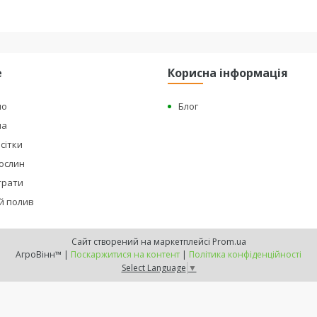
е
Корисна інформація
но
Блог
на
сітки
рослин
страти
й полив
Сайт створений на маркетплейсі
Prom.ua
АгроВінн™ |
Поскаржитися на контент
|
Політика конфіденційності
Select Language
▼