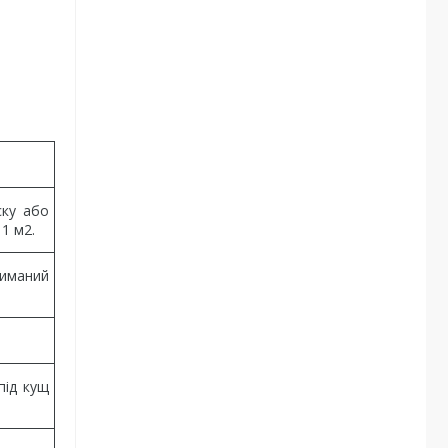
ску або
1 м2.
риманий
під кущ