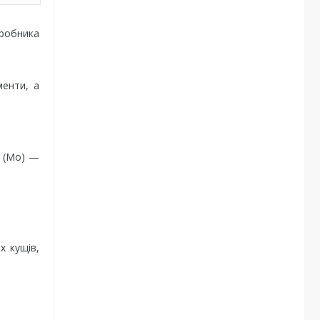
иробника
менти, а
н (Мо) —
х кущів,