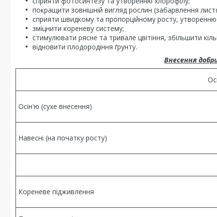
сприяти фотосинтезу та утворенню хлорофілу;
покращити зовнішній вигляд рослин (забарвлення листя
сприяти швидкому та пропорційному росту, утворенню б
зміцнити кореневу систему;
стимулювати рясне та тривале цвітіння, збільшити кількі
відновити плодородіння ґрунту.
Внесення добр
Ос
Осін'ю (сухе внесення)
Навесні (на початку росту)
Кореневе підживлення