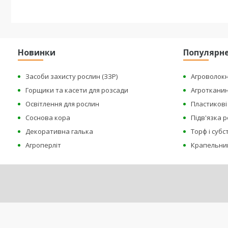
Новинки
Популярн
Засоби захисту рослин (ЗЗР)
Агроволок
Горщики та касети для розсади
Агроткани
Освітлення для рослин
Пластикові 
Соснова кора
Підв'язка 
Декоративна галька
Торф і суб
Агроперліт
Крапельни