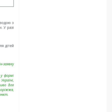
 водою з
. У разі
ля дітей
н-заявку
 у формі
Україні,
риво для
поріжжя,
ункт.