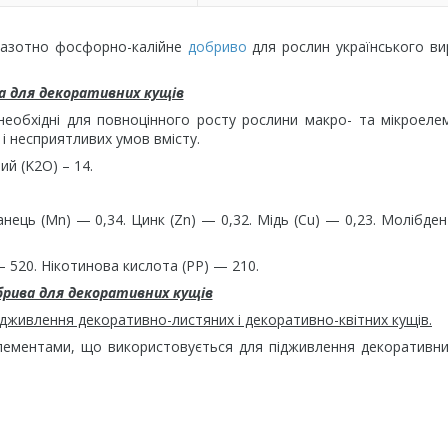
 азотно фосфорно-калійне
добриво
для рослин українського в
а для декоративних кущів
необхідні для повноцінного росту рослини макро- та мікроеле
 і несприятливих умов вмісту.
ий (K2О) – 14.
ганець (Мn) — 0,34. Цинк (Zn) — 0,32. Мідь (Cu) — 0,23. Молібде
— 520. Нікотинова кислота (РР) — 210.
брива для декоративних кущів
ідживлення декоративно-листяних і декоративно-квітних кущів.
лементами, що використовується для підживлення декоративни