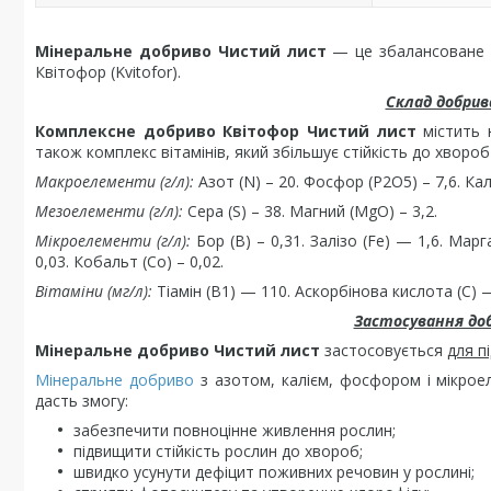
Мінеральне добриво Чистий лист
— це збалансоване
Квітофор (Kvitofor).
Склад добрив
Комплексне добриво Квітофор Чистий лист
містить 
також комплекс вітамінів, який збільшує стійкість до хвороб
Макроелементи (г/л):
Азот (N) – 20. Фосфор (P2О5) – 7,6. Кал
Мезоелементи (г/л):
Сера (S) – 38. Магний (MgO) – 3,2.
Мікроелементи (г/л):
Бор (В) – 0,31. Залізо (Fe) — 1,6. Мар
0,03. Кобальт (Со) – 0,02.
Вітаміни (мг/л):
Тіамін (В1) — 110. Аскорбінова кислота (С) 
Застосування до
Мінеральне добриво Чистий лист
застосовується
для п
Мінеральне добриво
з азотом, калієм, фосфором і мікрое
дасть змогу:
забезпечити повноцінне живлення рослин;
підвищити стійкість рослин до хвороб;
швидко усунути дефіцит поживних речовин у рослині;