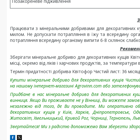
Позакореневе підживлення
З
Працювати з мінеральними добривами для декоративних ку
милом. Не допускати потрапляння в їжу та всередину орган
потрапляння всередину організму випити 6-8 склянок слабко
Рекоменд
Зберігати мінеральне добриво для декоративних кущів Квіт
місці, окремо від ліків і харчових продуктів, за температури 
Термін придатності добрива Квітофор Чистий лист: 36 місяці
Купити мінеральне добриво для декоративних кущів Чистий
на нашому інтернет-магазині Agrovinn.com або зателефонув
Придбане в нас мінеральне добриво для декоративних кущ
винниця. Якщо Ви проживаєте не у Вінниці, Ви можете замов
незалежно від того, де Ви проводите. Ми оперативно о
декоративних кущів у Київ, Харків, Дніпропетровськ, Оде
Житосвіт, Хмельницький, Кривой Рог, Чорниці, Тернопель, Льв
Звертайтеся! Ми з радістю допоможемо Вам зберегти здоров'я