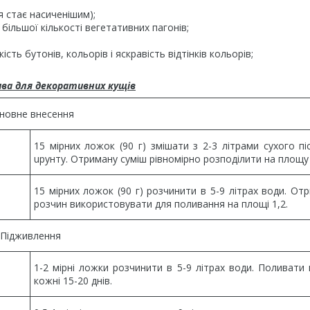
 стає насиченішим);
ільшої кількості вегетативних пагонів;
сть бутонів, кольорів і яскравість відтінків кольорів;
ива для декоративних кущів
новне внесення
15 мірних ложок (90 г) змішати з 2-3 літрами сухого пі
uрунту. Отриману суміш рівномірно розподілити на площу 
15 мірних ложок (90 г) розчинити в 5-9 літрах води. От
розчин використовувати для поливання на площі 1,2.
Підживлення
1-2 мірні ложки розчинити в 5-9 літрах води. Поливати 
кожні 15-20 днів.