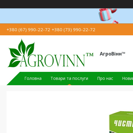
+380 (67) 990-22-72
+380 (73) 990-22-72
АгроВінн™
Головна
Товари та послуги
Про нас
Новин