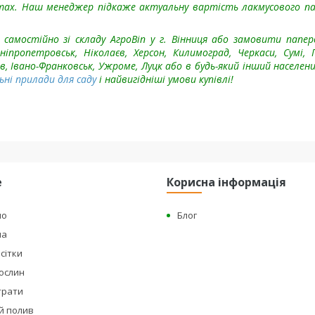
ктах. Наш менеджер підкаже актуальну вартість лакмусового п
амостійно зі складу АгроВin у г. Вінниця або замовити папе
іпропетровськ, Ніколаєв, Херсон, Килимоград, Черкаси, Сумі,
в, Івано-Франковськ, Ужроме, Луцк або в будь-який інший населен
ні прилади для саду
і найвигідніші умови купівлі!
е
Корисна інформація
но
Блог
на
сітки
рослин
страти
й полив