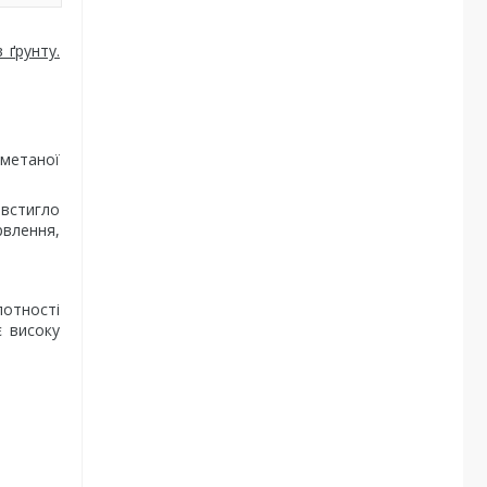
 ґрунту.
метаної
 встигло
рвлення,
лотності
є високу