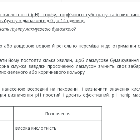
 кислотності (pH), торфу, торф'яного субстрату та інших типів
ь ґрунту в діапазоні від 0 до 14 одиниць
.
ість ґрунту лакмусовою бумажкою?
 або дощовою водою й ретельно перемішати до отримання с
 дати йому постояти кілька хвилин, щоб лакмусове бумажування
орна смужка завдяки просоченню лакмусом змінить своє заба
мно-зеленого або коричневого кольору.
 нанесеною всередині на пакованні, і визначити значення кис
 для визначення pH простий і досить ефективний. pH папір ма
Позначення
висока кислотність