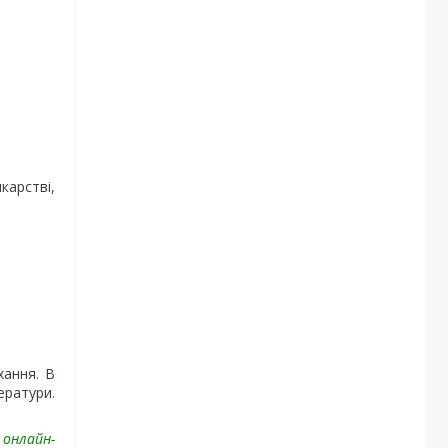
карстві,
хання. В
ератури.
 онлайн-