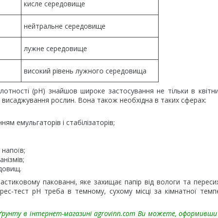
кисле середовище
нейтральне середовище
лужне середовище
високий рівень лужного середовища
отності (pH) знайшов широке застосування не тільки в квітни
до висаджування рослин. Вона також необхідна в таких сферах:
ям емульгаторів і стабілізаторів;
 напоїв;
нізмів;
едовищ.
астиковому пакованні, яке захищає папір від вологи та переси
прес-тест pH треба в темному, сухому місці за кімнатної темп
ґрунту
в інтернет-магазині agrovinn.com Ви можете, оформивши