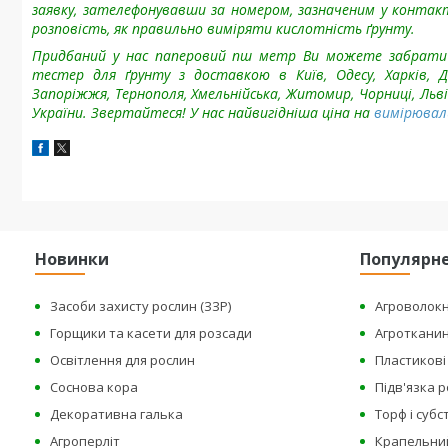
заявку, зателефонувавши за номером, зазначеним у конта
розповість, як правильно виміряти кислотність ґрунту.
Придбаний у нас паперовий пш метр Ви можете забрати с
тестер для ґрунту з доставкою в Київ, Одесу, Харків, Дн
Запоріжжя, Тернополя, Хмельнійська, Житомир, Чорниці, Льві
України.
Звертайтеся! У нас найвигідніша ціна на
вимірюваль
Новинки
Популярн
Засоби захисту рослин (ЗЗР)
Агроволок
Горщики та касети для розсади
Агроткани
Освітлення для рослин
Пластикові 
Соснова кора
Підв'язка 
Декоративна галька
Торф і суб
Агроперліт
Крапельни