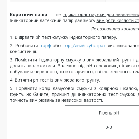
Короткий папір
— це
індикаторні смужки для визначення
Індикаторний латексний папір дає змогу
виміряти кислотніст
Як визначити кислотн
1. Відірвати ph тест-смужку індикаторного паперу.
2. Розбавити
торф
або
торф'яний субстрат
дистильованою
консистенції.
3. Помістити індикаторну смужку в вимірювальний ґрунт і
досить зволожитися. Залежно від pH середовища індикат
набуваючи червоного, жовтогарячого, світло-зеленого, те
4. Витягти ph тест із вимірюваного ґрунту.
5. Порівняти колір ламусової смужки з колірною шкалою,
ґрунту. Як бачите, принцип дії індикаторних тест-смужок
точність вимірювань за невисокої вартості.
Рівень pH
0-3