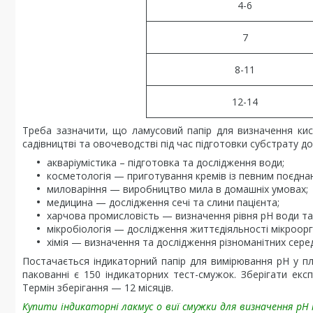
4-6
7
8-11
12-14
Треба зазначити, що ламусовий папір для визначення кисл
садівництві та овочеводстві під час підготовки субстрату 
акваріумістика – підготовка та дослідження води;
косметологія — приготування кремів із певним поєднанн
миловаріння — виробництво мила в домашніх умовах;
медицина — дослідження сечі та слини пацієнта;
харчова промисловість — визначення рівня pH води та
мікробіологія — дослідження життєдіяльності мікроорга
хімія — визначення та дослідження різноманітних сер
Постачається індикаторний папір для вимірювання pH у пл
пакованні є 150 індикаторних тест-смужок. Зберігати екс
Термін зберігання — 12 місяців.
Купити індикаторні лакмус
о
виї смужки для визначення рH 