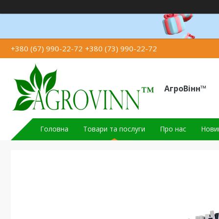
+380 (67) 990-22-72
+380 (73) 990-22-72
АгроВінн™
Головна
Товари та послуги
Про нас
Новин