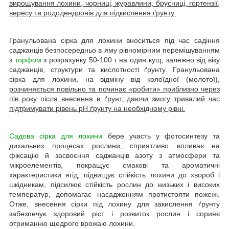
вирощування лохини, чорниці, журавлини, брусниці, гортензії,
вересу та рододендронів для підкислення ґрунту.
Гранульована сірка для лохини вноситься під час садіння
саджанців безпосередньо в яму рівномірним перемішуванням
з
торфом
з розрахунку 50-100 г на один кущ, залежно від віку
саджанців, структури та кислотності ґрунту. Гранульована
сірка для лохини, на відміну від колоїдної (молотої),
розчиняється повільно та починає «робити» приблизно через
пів року після внесення в ґрунт, даючи змогу тривалий час
підтримувати рівень pH ґрунту на необхідному рівні.
Садова сірка для лохини
бере участь у фотосинтезу та
дихальних процесах рослини, сприятливо впливає на
фіксацію й засвоєння саджанців азоту з атмосфери та
мікроелементів, покращує смакові та ароматичні
характеристики ягід, підвищує стійкість лохини до хвороб і
шкідникам, підсилює стійкість рослин до низьких і високих
температур, допомагає насадженням протистояти пожежі.
Отже, внесення сірки під лохину для закислення ґрунту
забезпечує здоровий ріст і розвиток рослин і сприяє
отриманню щедрого врожаю лохини.