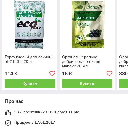
Торф кислий для лохини
Органомінеральне
Орга
pH2,8-3,8 20 л
добриво для лохини
добр
Nanovit 20 мл
Nano
114
18
330
₴
₴
Купити
Купити
Про нас
93% позитивних з 95 відгуків за рік
Працює з 17.01.2017