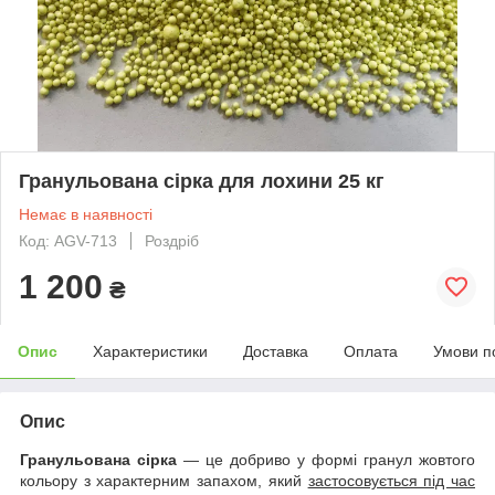
Гранульована сірка для лохини 25 кг
Немає в наявності
Код: AGV-713
Роздріб
1 200
₴
Опис
Характеристики
Доставка
Оплата
Умови п
Опис
Гранульована сірка
— це добриво у формі гранул жовтого
кольору з характерним запахом, який
застосовується під час