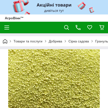
АгроВінн™
Товари та послуги
Добрива
Сірка садова
Грануль