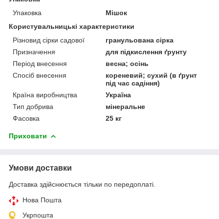
Упаковка
Мішок
Користувальницькі характеристики
Різновид сірки садової
гранульована сірка
Призначення
для підкислення ґрунту
Період внесення
весна; осінь
Спосіб внесення
кореневий; сухий (в ґрунт
під час садіння)
Країна виробництва
Україна
Тип добрива
мінеральне
Фасовка
25 кг
Приховати
Умови доставки
Доставка здійснюється тільки по передоплаті.
Нова Пошта
Укрпошта