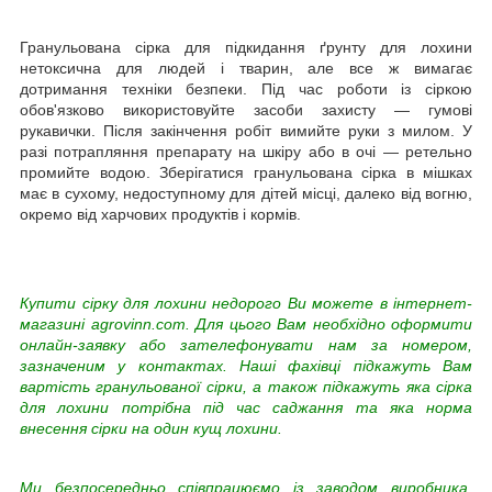
Гранульована сірка для підкидання ґрунту для лохини
нетоксична для людей і тварин, але все ж вимагає
дотримання техніки безпеки. Під час роботи із сіркою
обов'язково використовуйте засоби захисту — гумові
рукавички. Після закінчення робіт вимийте руки з милом. У
разі потрапляння препарату на шкіру або в очі — ретельно
промийте водою. Зберігатися гранульована сірка в мішках
має в сухому, недоступному для дітей місці, далеко від вогню,
окремо від харчових продуктів і кормів.
Купити сірку для лохини недорого Ви можете в інтернет-
магазині agrovinn.com. Для цього Вам необхідно оформити
онлайн-заявку або зателефонувати нам за номером,
зазначеним у контактах. Наші фахівці підкажуть Вам
вартість гранульованої сірки, а також підкажуть яка сірка
для лохини потрібна під час саджання та яка норма
внесення сірки на один кущ лохини.
Ми безпосередньо співпрацюємо із заводом виробника,