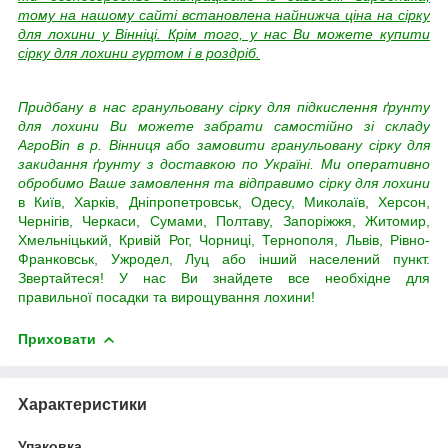
тому на нашому сайті встановлена найнижча ціна на сірку
для лохини у Вінніці. Крім того, у нас Ви можете купити
сірку для лохини гуртом і в роздріб.
Придбану в нас гранульовану сірку для підкислення ґрунту
для лохини Ви можете забрати самостійно зі складу
АгроВin в р. Вінниця або замовити гранульовану сірку для
закидання ґрунту з доставкою по Україні. Ми оперативно
обробимо Ваше замовлення та відправимо сірку для лохини
в Київ, Харків, Дніпропетровськ, Одесу, Миколаїв, Херсон,
Чернігів, Черкаси, Сумами, Полтаву, Запоріжжя, Житомир,
Хмельніцький, Кривій Рог, Чорниці, Тернополя, Львів, Рівно-
Франковськ, Ужродел, Луц або інший населений пункт.
Звертайтеся! У нас Ви знайдете все необхідне для
правильної посадки та вирощування лохини!
Приховати
Характеристики
Упаковка