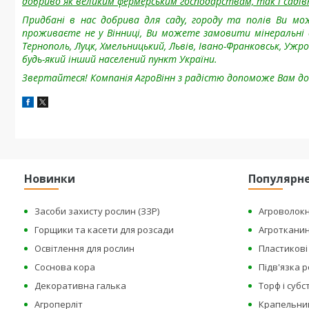
добриво як великим фермерським господарствам, так і саді
Придбані в нас добрива для саду, городу та полів Ви мо
проживаєте не у Вінниці, Ви можете замовити мінеральні
Тернополь, Луцк, Хмельницький, Львів, Івано-Франковськ, Ужро
будь-який інший населений пункт України.
Звертайтеся! Компанія АгроВінн з радістю допоможе Вам д
Новинки
Популярн
Засоби захисту рослин (ЗЗР)
Агроволок
Горщики та касети для розсади
Агроткани
Освітлення для рослин
Пластикові 
Соснова кора
Підв'язка 
Декоративна галька
Торф і суб
Агроперліт
Крапельни