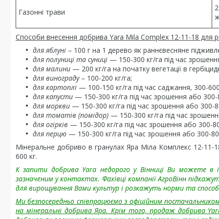
2
Газонні трави
ж
Способи внесення добрива Yara Mila Complex 12-11-18 для рі
для яблуні
– 100 г на 1 дерево як раннєвесняне підживл
для полуниці та суниці
— 150-300 кг/га під час зрошенн
для малини
— 200 кг/га на початку вегетації в гербіцид
для винограду
– 100-200 кг/га;
для картоплі
— 100-150 кг/га під час саджання, 300-600
для капусти
— 150-300 кг/га під час зрошення або 300-
для моркви
— 150-300 кг/га під час зрошення або 300-8
для томатів (помідор)
— 150-300 кг/га під час зрошенн
для огірків
— 150-300 кг/га під час зрошення або 300-80
для перцю
— 150-300 кг/га під час зрошення або 300-80
Мінеральне добриво в гранулах Яра Міла Комплекс 12-11-18 
600 кг.
К
запити добрива Yara недорого у Вінниці Ви можете в 
зазначеним у контактах. Фахівці компанії АгроВінн підкаж
для вирощування Вами культур і розкажуть норми та способи 
Ми безпосередньо співпрацюємо з офіційним постачальником 
на мінеральні добрива Яра. Крім того, продаж добрива Yar