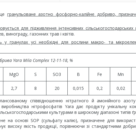
це
гранульоване азотно фосфорно-калійне добриво, признач
овується для підживлення інтенсивних сільськогосподарських 
, винограду, газонних трав і квітів.
ть у гранулах усі необхідні для рослини макро- та мікроел
рива Yara Mila Complex 12-11-18, %
MgO
S
SO3
B
Fe
Mn
2,7
8
20
0,015
0,2
0,02
ансованому співвідношенню нітратного й амонійного азоту
 виробництва нітрофосфатів Yara дає продукту унікальну ко
ільськогосподарськими культурами в широкому діапазоні типів ґр
ене на основі SOP (сульфату калію), призначене для викорис
ує високу якість продукції, порівнюючи зі стандартними добр