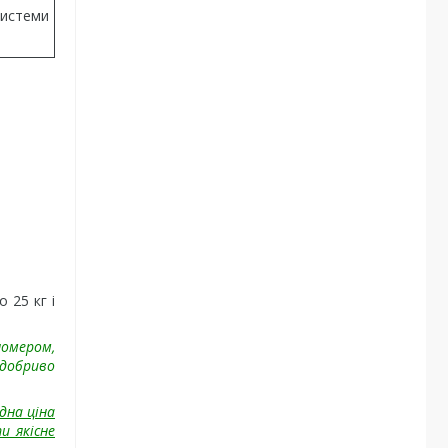
системи
 25 кг і
номером,
 добриво
дна ціна
и якісне