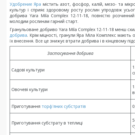
Удобрение Яра
містить азот, фосфор, калій, мезо- та мікр
культур і сприяє здоровому росту рослин упродовж усьог
добрива Yara Mila Complex 12-11-18, повністю розчинни
молодим рослинам гарний старт.
Гранульоване добриво Yara Mila Complex 12-11-18 менш схил
добрива
. Крім міцності, гранули Яра Міла Комплекс мають 
їх внесення. Все це знижує втрати добрива і в кінцевому пі
Застосування добрива
1
Садові культури
с
1
Овочеві культури
в
Приготування
торф'яних субстратів
0
5
Приготування субстрату в теплиці
с