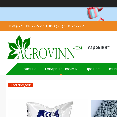
+380 (67) 990-22-72
+380 (73) 990-22-72
АгроВінн™
Головна
Товари та послуги
Про нас
Новин
Топ продаж