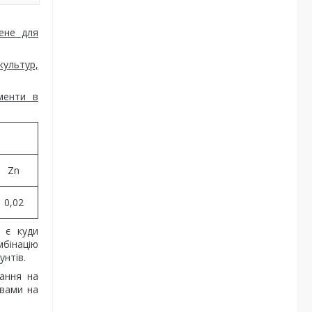
ене для
культур,
ементи в
Zn
0,02
 є куди
мбінацію
унтів.
тання на
ивами на