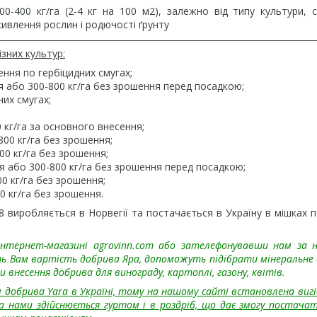
00-400 кг/га (2-4 кг на 100 м2), залежно від типу культури, 
ивлення рослин і родючості ґрунту
зних культур:
ення по гербіцидних смугах;
я або 300-800 кг/га без зрошення перед посадкою;
них смугах;
 кг/га за основного внесення;
800 кг/га без зрошення;
00 кг/га без зрошення;
я або 300-800 кг/га без зрошення перед посадкою;
0 кг/га без зрошення;
0 кг/га без зрошення.
виробляється в Норвегії та постачається в Україну в мішках по
інтернет-магазині agrovinn.com або зателефонувавши нам за 
уть Вам вартість добрива Яра, допоможуть підібрати мінеральне
внесення добрива для винограду, картоплі, газону, квітів.
добрива Yara в Україні, тому на нашому сайті встановлена вигі
a нами здійснюється гуртом і в роздріб, що дає змогу постачат