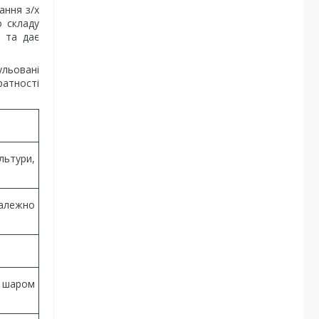
ання з/х
о складу
и та дає
ульовані
ратності
льтури,
залежно
м шаром