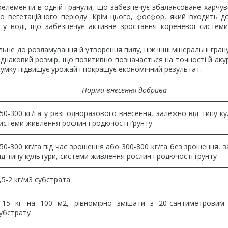
оелементи в одній гранули, що забезпечує збалансоване харчув
о вегетаційного періоду. Крім цього, фосфор, який входить д
й у воді, що забезпечує активне зростання кореневої систем
ьне до розламування й утворення пилу, ніж інші мінеральні гран
однаковий розмір, що позитивно позначається на точності й аку
дсумку підвищує урожай і покращує економічний результат.
Норми внесення добрива
50-300 кг/га у разі одноразового внесення, залежно від типу ку
истеми живлення рослин і родючості ґрунту
50-300 кг/га під час зрошення або 300-800 кг/га без зрошення, 
ід типу культури, системи живлення рослин і родючості ґрунту
,5-2 кг/м3 субстрата
-15 кг на 100 м2, рівномірно змішати з 20-сантиметрови
убстрату