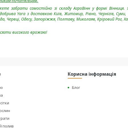
вникам-початківцям.
жете забрати самостійно зі складу АгроВінн у формі Вінниця.
 добрива Yara з доставкою
Київ, Житомир, Рівно, Чернігів, Суми,
да, Червці, Одесу, Запоріжжя, Полтаву, Миколаяв, Кріровий Рог, Ха
осягти високого врожаю!
е
Корисна інформація
но
Блог
на
сітки
рослин
страти
й полив