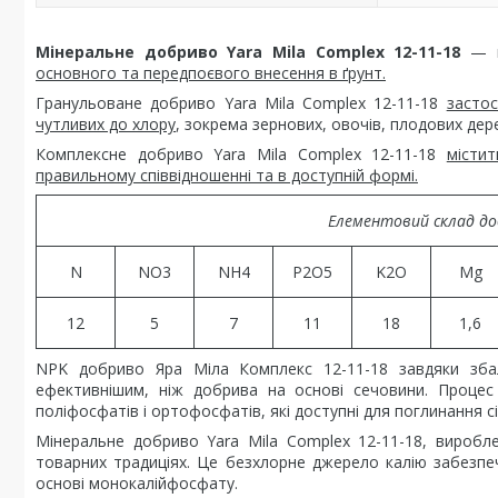
Мінеральне добриво Yara Mila Complex 12-11-18
— 
основного та передпоєвого внесення в ґрунт.
Гранульоване добриво Yara Mila Complex 12-11-18
застос
чутливих до хлору
, зокрема зернових, овочів, плодових дерев
Комплексне добриво Yara Mila Complex 12-11-18
місти
правильному співвідношенні та в доступній формі.
Елементовий склад доб
N
NO3
NH4
P2O5
K2O
Mg
12
5
7
11
18
1,6
NPK добриво Яра Міла Комплекс 12-11-18 завдяки збал
ефективнішим, ніж добрива на основі сечовини. Процес
поліфосфатів і ортофосфатів, які доступні для поглинання с
Мінеральне добриво Yara Mila Complex 12-11-18, виробл
товарних традиціях. Це безхлорне джерело калію забезпеч
основі монокалійфосфату.