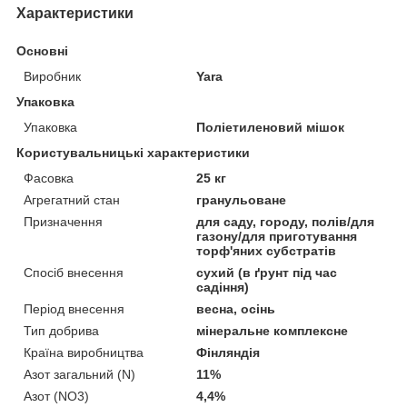
Характеристики
Основні
Виробник
Yara
Упаковка
Упаковка
Поліетиленовий мішок
Користувальницькі характеристики
Фасовка
25 кг
Агрегатний стан
гранульоване
Призначення
для саду, городу, полів/для
газону/для приготування
торф'яних субстратів
Спосіб внесення
сухий (в ґрунт під час
садіння)
Період внесення
весна, осінь
Тип добрива
мінеральне комплексне
Країна виробництва
Фінляндія
Азот загальний (N)
11%
Азот (NO3)
4,4%