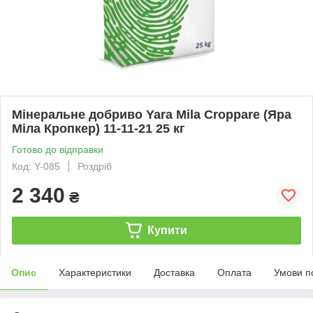
Мінеральне добриво Yara Mila Croppare (Яра
Міла Кропкер) 11-11-21 25 кг
Готово до відправки
Код: Y-085
Роздріб
2 340
₴
Купити
Опис
Характеристики
Доставка
Оплата
Умови п