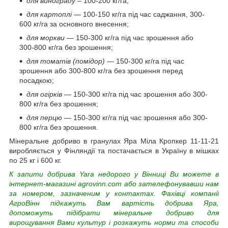
для винограду
– 100-200 кг/га;
для картоплі
— 100-150 кг/га під час саджання, 300-
600 кг/га за основного внесення;
для моркви
— 150-300 кг/га під час зрошення або
300-800 кг/га без зрошення;
для томатів (помідор)
— 150-300 кг/га під час
зрошення або 300-800 кг/га без зрошення перед
посадкою;
для огірків
— 150-300 кг/га під час зрошення або 300-
800 кг/га без зрошення;
для перцю
— 150-300 кг/га під час зрошення або 300-
800 кг/га без зрошення.
Мінеральне добриво в гранулах Яра Міла Кропкер 11-11-21
виробляється у Фінляндії та постачається в Україну в мішках
по 25 кг і 600 кг.
К
запити добрива Yara недорого у Вінниці Ви можете в
інтернет-магазині agrovinn.com або зателефонувавши нам
за номером, зазначеним у контактах. Фахівці компанії
АгроВінн підкажуть Вам вартість добрива Яра,
допоможуть підібрати мінеральне добриво для
вирощування Вами культур і розкажуть норми та способи