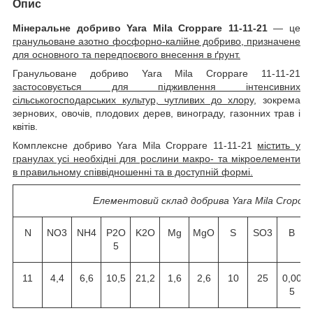
Опис
Мінеральне добриво Yara Mila Croppare 11-11-21
— це
гранульоване азотно фосфорно-калійне добриво, призначене
для основного та передпоєвого внесення в ґрунт.
Гранульоване добриво Yara Mila Croppare 11-11-21
застосовується для підживлення інтенсивних
сільськогосподарських культур, чутливих до хлору
, зокрема
зернових, овочів, плодових дерев, винограду, газонних трав і
квітів.
Комплексне добриво Yara Mila Croppare 11-11-21
містить у
гранулах усі необхідні для рослини макро- та мікроелементи
в правильному співвідношенні та в доступній формі.
Елементовий склад добрива Yara Mila Cropcar
N
NO3
NH4
P2O
K2O
Mg
MgO
S
SO3
B
5
11
4,4
6,6
10,5
21,2
1,6
2,6
10
25
0,00
5