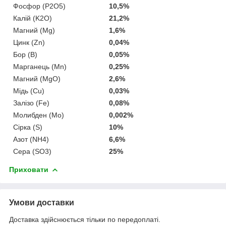
Фосфор (P2O5)
10,5%
Калій (K2O)
21,2%
Магний (Mg)
1,6%
Цинк (Zn)
0,04%
Бор (В)
0,05%
Марганець (Mn)
0,25%
Магний (MgO)
2,6%
Мідь (Cu)
0,03%
Залізо (Fe)
0,08%
Молибден (Mo)
0,002%
Сірка (S)
10%
Азот (NH4)
6,6%
Сера (SO3)
25%
Приховати
Умови доставки
Доставка здійснюється тільки по передоплаті.