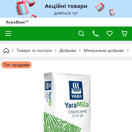
АгроВінн™
Товари та послуги
Добрива
Мінеральне добриво
Топ продажів