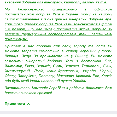
внесення добрива для винограду, картоплі, газону, квітів.
Ми безпосередньо співпрацюємо з офіційним
постачальником добрива Yara в Україні, тому на нашому
сайті встановлена вигідна ціна на мінеральні добрива Яра.
Крім того, продаж добрива Yara нами здійснюється гуртом
і в роздріб, що дає змогу постачати якісне добриво як
великим фермерським господарствам, так і садівникам-
початківцям.
Придбані в нас добрива для саду, городу та полів Ви
можете забрати самостійно зі складу АгроВінн у формі
Вінниця. Якщо Ви проживаєте не у Вінниці, Ви можете
замовити мінеральні добрива Yara з доставкою
Київ,
Житомир, Рівно, Чернігів, Суми, Черкаси, Тернополь, Луцк,
Хмельницький, Львів, Івано-Франковськ, Ужрода, Червці,
Одесу, Запоріжжя, Полтаву, Миколаяв, Кріровий Рог, Харків
або будь-який інший населений пункт України.
Звертайтеся! Компанія АгроВінн з радістю допоможе Вам
досягти високого врожаю!
Приховати