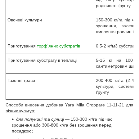
родючості ґрунту
Овочеві культури
150-300 кг/га під ча
зрошення, залежно
живлення рослин і р
Приготування
торф'яних субстратів
0,5-2 кг/м3 субстрата
Приготування субстрату в теплиці
5-15 кг на 100 м
сантиметровим шаро
Газонні трави
200-400 кг/га (2-4 
культури, системи
ґрунту
Способи внесення добрива Yara Mila Croppare 11-11-21 для
різних культур:
для полуниці та суниці
— 150-300 кг/га під час
зрошення або 300-800 кг/га без зрошення перед
посадкою;