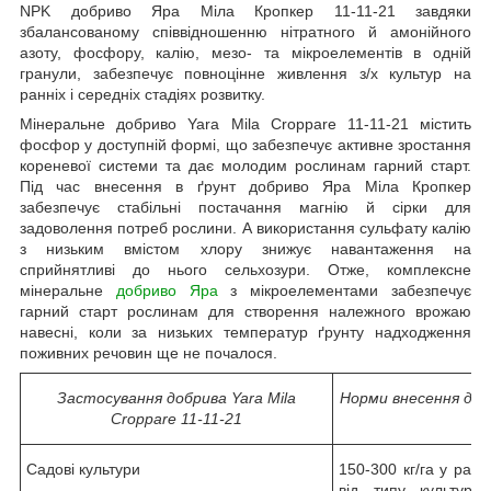
NPK добриво Яра Міла Кропкер 11-11-21 завдяки
збалансованому співвідношенню нітратного й амонійного
азоту, фосфору, калію, мезо- та мікроелементів в одній
гранули, забезпечує повноцінне живлення з/х культур на
ранніх і середніх стадіях розвитку.
Мінеральне добриво Yara Mila Croppare 11-11-21 містить
фосфор у доступній формі, що забезпечує активне зростання
кореневої системи та дає молодим рослинам гарний старт.
Під час внесення в ґрунт добриво Яра Міла Кропкер
забезпечує стабільні постачання магнію й сірки для
задоволення потреб рослини. А використання сульфату калію
з низьким вмістом хлору знижує навантаження на
сприйнятливі до нього сельхозури. Отже, комплексне
мінеральне
добриво Яра
з мікроелементами забезпечує
гарний старт рослинам для створення належного врожаю
навесні, коли за низьких температур ґрунту надходження
поживних речовин ще не почалося.
Застосування добрива Yara Mila
Норми внесення добр
Croppare 11-11-21
Садові культури
150-300 кг/га у раз
від типу культури