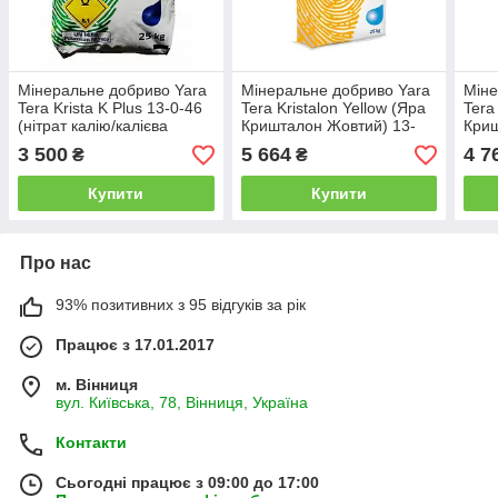
Мінеральне добриво Yara
Мінеральне добриво Yara
Міне
Tera Krista K Plus 13-0-46
Tera Kristalon Yellow (Яра
Tera
(нітрат калію/калієва
Кришталон Жовтий) 13-
Криш
силітра) 25 кг
40-13 25 кг
3-11
3 500
5 664
4 7
₴
₴
Купити
Купити
Про нас
93% позитивних з 95 відгуків за рік
Працює з 17.01.2017
м. Вінниця
вул. Київська, 78, Вінниця, Україна
Контакти
Сьогодні працює з 09:00 до 17:00