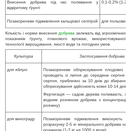
Внесення добрива під час поливання у
0,1-0,2% (1-2 к
відкритому ґрунті
Позакореневе підживлення кальцієвої селітрой
для польових к
Кількість і норми внесення
добрива
залежать від агрохімічних
показників ґрунту, планового врожаю, використовуваної
технології вирощування, якості води та погодних умов.
Культура
Застосування добрива Yara
для яблуні
Позакореневе обприскування плодових д
проводять із липня до середини серпня зі 
серпня, приблизно за 10 днів до збирання 
обприскування здійснюють кожні 10-14 днів.
Фертигація — садові дерева поливають, зале
водним розчином добрива з концентрацією 
розчину).
для винограду
Позакореневе підживлення виконують уп
розрахунку 2-5 кг мінерального добрива на 1
розчином (1-2 кг на 1000 л води).