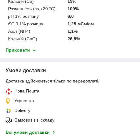
Кальцій (Са)
19%
Розчинність (за +20 °C)
100%
pH 1% розчину
6,0
ЄС 0,1% розчину
1,25 мСм/см
Азот (NH4)
1,1%
Кальцій (СаО)
26,5%
Приховати
Умови доставки
Доставка здійснюється тільки по передоплаті.
Нова Пошта
Укрпошта
Delivery
Самовивіз зі складу
Всі умови доставки