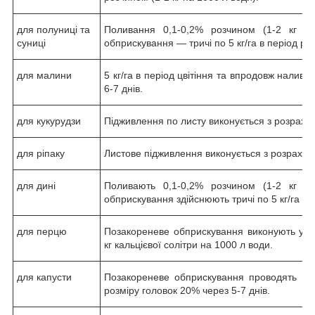
для полуниці та
Поливання 0,1-0,2% розчином (1-2 кг н
суниці
обприскування — тричі по 5 кг/га в період рос
для малини
5 кг/га в період цвітіння та впродовж наливу 
6-7 днів.
для кукурудзи
Підживлення по листу виконується з розрахунк
для ріпаку
Листове підживлення виконується з розрахунку
для дині
Поливають 0,1-0,2% розчином (1-2 кг н
обприскування здійснюють тричі по 5 кг/га в п
для перцю
Позакореневе обприскування виконують у пе
кг кальцієвої солітри на 1000 л води.
для капусти
Позакореневе обприскування проводять трич
розміру головок 20% через 5-7 днів.