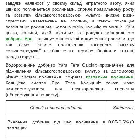
завдяки наявності у своєму складі нітратного азоту, який
швидко поглинається рослинами, сприяє правильному росту
та розвитку сільськогосподарських культур, знижує ризик
стресових навантажень на рослину, а також покращує
поглинання рослинами катіонів калію, кальцію та магнію. Крім
цього, кальцій, який міститься в гранулах мінерального
добрива Яра
, підвищує міцність клітинних стінок рослини, що
так само сприяє поліпшенню товарного вигляду
сельхоспродукції та збільшенню терміну зберігання зелені,
плодів і фруктів.
Водорозчинне добриво Yara Tera Calcinit
призначене для
підживлення сільськогосподарських культур за допомогою
різних систем поливання
, зокрема
крапельне поливання
.
Кальцієва силітра Яра Тера Кальциніт також
може
використовуватися для позакореневого внесення
(обприскування по листу)
.
Спосіб внесення добрива
Загальні но
Внесення добрива під час поливання в
0,05-0,5% (0,5-
теплицях