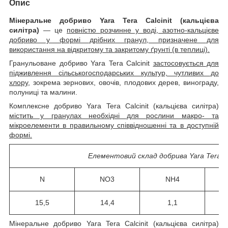
Опис
Мінеральне добриво Yara Tera Calcinit (кальцієва
силітра)
— це
повністю розчинне у воді, азотно-кальцієве
добриво у формі дрібних гранул, призначене для
використання на відкритому та закритому ґрунті (в теплиці).
Гранульоване добриво Yara Tera Calcinit
застосовується для
підживлення сільськогосподарських культур, чутливих до
хлору
, зокрема зернових, овочів, плодових дерев, винограду,
полуниці та малини.
Комплексне добриво Yara Tera Calcinit (кальцієва силітра)
містить у гранулах необхідні для рослини макро- та
мікроелементи в правильному співвідношенні та в доступній
формі.
Елементовий склад добрива
Yara Tera Ca
N
NO3
NH4
15,5
14,4
1,1
Мінеральне добриво Yara Tera Calcinit (кальцієва силітра)