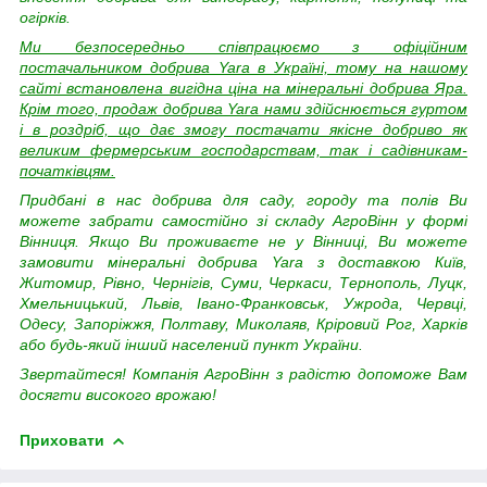
огірків.
Ми безпосередньо співпрацюємо з офіційним
постачальником добрива Yara в Україні, тому на нашому
сайті встановлена вигідна ціна на мінеральні добрива Яра.
Крім того, продаж добрива Yara нами здійснюється гуртом
і в роздріб, що дає змогу постачати якісне добриво як
великим фермерським господарствам, так і садівникам-
початківцям.
Придбані в нас добрива для саду, городу та полів Ви
можете забрати самостійно зі складу АгроВінн у формі
Вінниця. Якщо Ви проживаєте не у Вінниці, Ви можете
замовити мінеральні добрива Yara з доставкою
Київ,
Житомир, Рівно, Чернігів, Суми, Черкаси, Тернополь, Луцк,
Хмельницький, Львів, Івано-Франковськ, Ужрода, Червці,
Одесу, Запоріжжя, Полтаву, Миколаяв, Кріровий Рог, Харків
або будь-який інший населений пункт України.
Звертайтеся! Компанія АгроВінн з радістю допоможе Вам
досягти високого врожаю!
Приховати