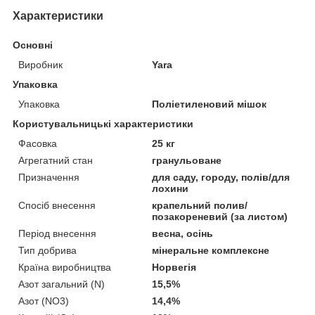
Характеристики
Основні
Виробник
Yara
Упаковка
Упаковка
Поліетиленовий мішок
Користувальницькі характеристики
Фасовка
25 кг
Агрегатний стан
гранульоване
Призначення
для саду, городу, полів/для
лохини
Спосіб внесення
крапельний полив/
позакореневий (за листом)
Період внесення
весна, осінь
Тип добрива
мінеральне комплексне
Країна виробництва
Норвегія
Азот загальний (N)
15,5%
Азот (NO3)
14,4%