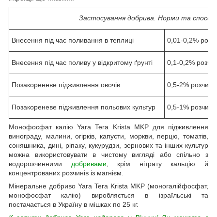
Застосування добрива. Норми та способ
Внесення під час поливання в теплиці
0,01-0,2% розчи
Внесення під час поливу у відкритому ґрунті
0,1-0,2% розчин
Позакореневе підживлення овочів
0,5-2% розчин (
Позакореневе підживлення польових культур
0,5-1% розчин (
Монофосфат калію Yara Tera Krista MKP для підживлення
винограду, малини, огірків, капусти, моркви, перцю, томатів,
соняшника, дині, ріпаку, кукурудзи, зернових та інших культур
можна використовувати в чистому вигляді або спільно з
водорозчинними
добривами
, крім нітрату кальцію й
концентрованих розчинів із магнієм.
Мінеральне добриво Yara Tera Krista MKP (моногалійфосфат,
монофосфат калію) виробляється в ізраїльські та
постачається в Україну в мішках по 25 кг.