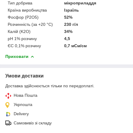
Тип добрива
мікроприладдя
Країна виробництва
Ізраїль
Фосфор (P2O5)
52%
Розчинність (за +20 °C)
230 г/л
Калій (K2O)
34%
pH 1% розчину
4,5
ЄС 0,1% розчину
0,7 мСм/см
Приховати
Умови доставки
Доставка здійснюється тільки по передоплаті.
Нова Пошта
Укрпошта
Delivery
Самовивіз зі складу