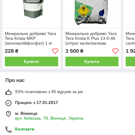
Мінеральне добриво Yara
Мінеральне добриво Yara
Міне
Tera Krista MKP
Tera Krista K Plus 13-0-46
Tera
(монокалійфосфат) 1 кг
(нітрат калію/калієва
силі
силітра) 25 кг
228
3 500
1 9
₴
₴
Купити
Купити
Про нас
93% позитивних з 95 відгуків за рік
Працює з 17.01.2017
м. Вінниця
вул. Київська, 78, Вінниця, Україна
Контакти