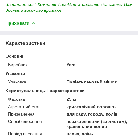
Звертайтеся! Компанія АгроВінн з радістю допоможе Вам
досягти високого врожаю!
Приховати
Характеристики
Основні
Виробник
Yara
Упаковка
Упаковка
Поліетиленовий мішок
Користувальницькі характеристики
Фасовка
25 кг
Агрегатний стан
кристалічний порошок
Призначення
для саду, городу, полів
Спосіб внесення
позакореневий (за листом),
крапельний полив
Період внесення
весна, осінь