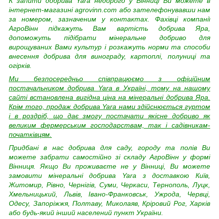
К
запити добрива Yara недорого у Вінниці Ви можете в
інтернет-магазині agrovinn.com або зателефонувавши нам
за номером, зазначеним у контактах. Фахівці компанії
АгроВінн підкажуть Вам вартість добрива Яра,
допоможуть підібрати мінеральне добриво для
вирощуваних Вами культур і розкажуть норми та способи
внесення добрива для винограду, картоплі, полуниці та
огірків.
Ми безпосередньо співпрацюємо з офіційним
постачальником добрива Yara в Україні, тому на нашому
сайті встановлена вигідна ціна на мінеральні добрива Яра.
Крім того, продаж добрива Yara нами здійснюється гуртом
і в роздріб, що дає змогу постачати якісне добриво як
великим фермерським господарствам, так і садівникам-
початківцям.
Придбані в нас добрива для саду, городу та полів Ви
можете забрати самостійно зі складу АгроВінн у формі
Вінниця. Якщо Ви проживаєте не у Вінниці, Ви можете
замовити мінеральні добрива Yara з доставкою
Київ,
Житомир, Рівно, Чернігів, Суми, Черкаси, Тернополь, Луцк,
Хмельницький, Львів, Івано-Франковськ, Ужрода, Червці,
Одесу, Запоріжжя, Полтаву, Миколаяв, Кріровий Рог, Харків
або будь-який інший населений пункт України.