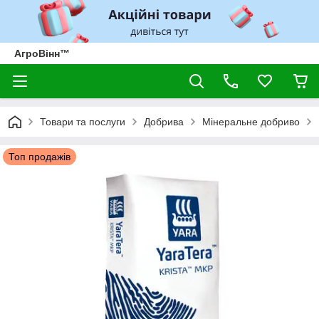
АгроВінн™
Товари та послуги
Добрива
Мінеральне добриво
Топ продажів