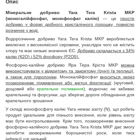
Опис
Мінеральне добриво Yara Tera Krista MKP
(моногалійфосфат, монофосфат калію)
— це
просте
добриво у формі дрібного кристалічного порошку, повністю
розчинне у воді.
Водорозчинне добриво Yara Tera Krista MKP виробляється
виключно з високоякісної сировини, унаслідок чого не містить
хлору та має низьке значення ЄС.
Добриво складається з 34%
калію (К2О) і 52% фосфору (Р2О5).
Фосфорно-калійне добриво Яра Тера Кріста MKP
можна
використовувати у відкритому та закритому ґрунті (в теплиці),
а також для гідропоніки
. Монокалійфосфат
вноситься через
позакореневе підживлення або метод фертигації
(круговий,
дощовий або
крапельне поливання
), водночас не забиває
крапельниці та форсунки, що зберігає дороге обладнання для
крапельного зрошення.
У складі монофосфату калію Yara немає азоту (N), що робить
продукт ідеальним для пізнього внесення, коли рівень азоту
має бути контрольованим. Крім того, позакореневе внесення
фосфорно-калійного добрива Yara Tera Krista MKP дає змогу
запобігти захворюванням борошнистої роси, коли тиск
інфекції ще низький.