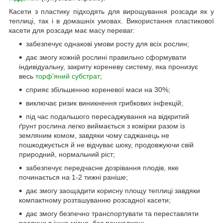
Касети з пластику підходять для вирощування розсади як у
теплиці, так і в домашніх умовах. Використання пластикової
касети для розсади має масу переваг:
забезпечує однакові умови росту для всіх рослин;
дає змогу кожній рослині правильно сформувати
індивідуальну, закриту кореневу систему, яка пронизує
весь
торф'яний субстрат
;
сприяє збільшенню кореневої маси на 30%;
виключає ризик виникнення грибкових інфекцій;
під час подальшого пересаджування на відкритий
ґрунт рослина легко виймається з комірки разом із
земляним комом, завдяки чому саджанець не
пошкоджується й не відчуває шоку, продовжуючи свій
природний, нормальний ріст;
забезпечує передчасне дозрівання плодів, яке
починається на 1-2 тижні раніше;
дає змогу заощадити корисну площу теплиці завдяки
компактному розташуванню розсадної касети;
дає змогу безпечно транспортувати та переставляти
рослини в інше місце, без пошкоджень.