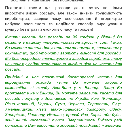
Пластикові касети для розсади дають змогу не тільки
виростити якісну розсаду, але також знизити трудомісткість
виробництва, завдяки чому овочеведення й ягодництво
набуває впевненого та надійного способу вирощування
культур без втрат і з економією часу та грошей!
Купити касети для розсади на 96 комірок
у Вінниці Ви
можете в нашому інтернет-магазині
agrovinn
.com. Також
Ви можете зателефонувати нам за номером, зазначеним у
контактах, щоб уточнити вартість ємності для розсади.
Ми безпосередньо співпрацюємо з заводом виробника, тому
на нашому сайті встановлена вигідна ціна на касети для
розсади.
Придбані в нас пластикові багаторазові касети для
вирощування розсади квітів Ви можете забрати
самостійно зі складу АгроВинн у м Вінниця. Якщо Ви
проживаєте не у Вінниці, Ви можете замовити касети для
розсади полуниці з доставкою по Україні: Київ, Житомир,
Рівно-червоний, Чорних, Суми, Черкаси, Тернопель, Луцк,
Хмельницький, Львів, Івано-Франковск, Ужгороду, Одесу,
Запоріжжя, Полтаву, Ніколаєв, Кривий Рог, Харків або будь-
який інший населений пункт.
Звертайтеся! Будемо раді
допомогти Вам виростити здоровий посадковий матеріал!