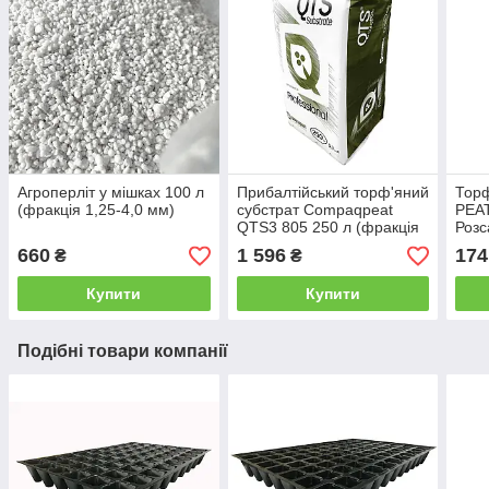
Агроперліт у мішках 100 л
Прибалтійський торф'яний
Торф
(фракція 1,25-4,0 мм)
субстрат Compaqpeat
PEA
QTS3 805 250 л (фракція
Розс
0-5 мм)
660
1 596
174
₴
₴
Купити
Купити
Подібні товари компанії