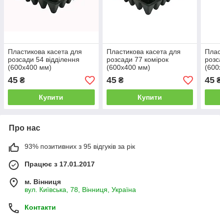
Пластикова касета для
Пластикова касета для
Плас
розсади 54 відділення
розсади 77 комірок
розс
(600х400 мм)
(600х400 мм)
(600
45
45
45
₴
₴
Купити
Купити
Про нас
93% позитивних з 95 відгуків за рік
Працює з 17.01.2017
м. Вінниця
вул. Київська, 78, Вінниця, Україна
Контакти