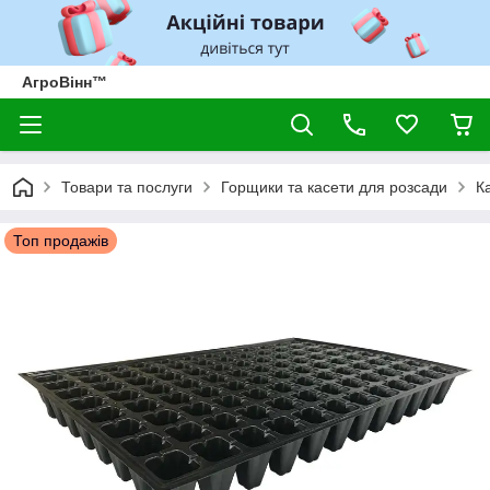
АгроВінн™
Товари та послуги
Горщики та касети для розсади
К
Топ продажів