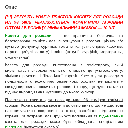
Опис
(!!!) ЗВЕРНІТЬ УВАГУ: ПЛАСТОВІ КАСВІТИ ДЛЯ РОЗСИДИ
НА 96 ЯКІВ РЕАЛІЗУЮЄТЬСЯ КОМПАНІЄЮ АГРОВІНН
ОПТОМ І В РОЗНІЦУ. МІНІМАЛЬНИЙ ЗАКАЗОК — 10 ШТ.
Касети для розсади
— це практична, безпечна та
багаторазова ємність для вирощування розсади різних с/х
культур (полуниці, суринки, томатів, капусти, огірків, кабачків,
перцю, цибулі, салату) і квітів (петунії, сурфінії, маргаритки,
оксамитниці).
Касета для розсади виготовлена з полістиролу
, який
вирізняється високою міцністю, стійкістю до ультрафіолету,
хімічних речовин і біологічної корозії. Касета для розсади з
полістиролу є екологічно безпечною, оскільки не містить у
складі сировини токсичних речовин і хлору, що дуже важливо
під час вирощування чутливих до нього культур.
Пластикова касета для розсади має 96 комірок конічної
форми.
Кожна комірка касети має отвір внизу, що не дає воді
накопичуватися всередині, а отже, запобігає підгниванню
кореня. За потреби, для зручності поливання та
підживлення
касета для розсади може бути обладнана спеціальним
піддоном
(купується окремо).