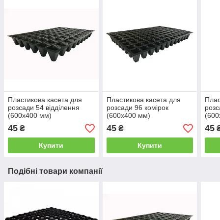
Пластикова касета для
Пластикова касета для
Плас
розсади 54 відділення
розсади 96 комірок
розс
(600х400 мм)
(600х400 мм)
(600
45
45
45
₴
₴
Купити
Купити
Подібні товари компанії