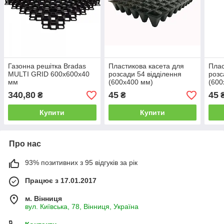
Газонна решітка Bradas
Пластикова касета для
Плас
MULTI GRID 600х600х40
розсади 54 відділення
розс
мм
(600х400 мм)
(600
340,80
45
45
₴
₴
Купити
Купити
Про нас
93% позитивних з 95 відгуків за рік
Працює з 17.01.2017
м. Вінниця
вул. Київська, 78, Вінниця, Україна