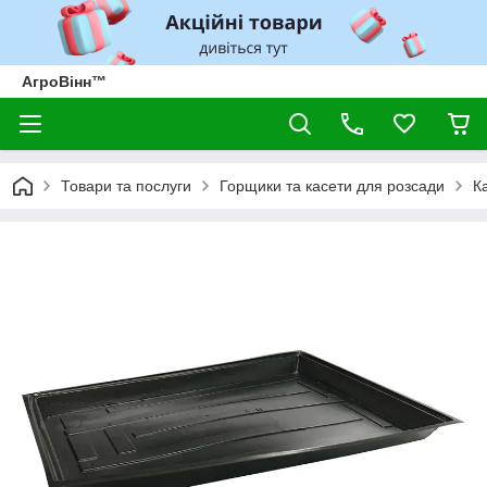
АгроВінн™
Товари та послуги
Горщики та касети для розсади
К