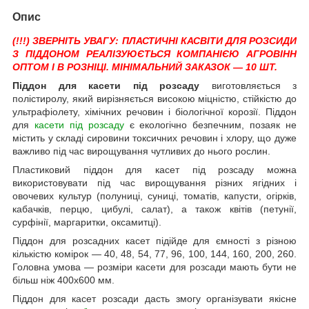
Опис
(!!!) ЗВЕРНІТЬ УВАГУ: ПЛАСТИЧНІ КАСВІТИ ДЛЯ РОЗСИДИ
З ПІДДОНОМ РЕАЛІЗУЮЄТЬСЯ КОМПАНІЄЮ АГРОВІНН
ОПТОМ І В РОЗНІЦІ. МІНІМАЛЬНИЙ ЗАКАЗОК — 10 ШТ.
Піддон для касети під розсаду
виготовляється з
полістиролу, який вирізняється високою міцністю, стійкістю до
ультрафіолету, хімічних речовин і біологічної корозії. Піддон
для
касети під розсаду
є екологічно безпечним, позаяк не
містить у складі сировини токсичних речовин і хлору, що дуже
важливо під час вирощування чутливих до нього рослин.
Пластиковий піддон для касет під розсаду можна
використовувати під час вирощування різних ягідних і
овочевих культур (полуниці, суниці, томатів, капусти, огірків,
кабачків, перцю, цибулі, салат), а також квітів (петунії,
сурфінії, маргаритки, оксамитці).
Піддон для розсадних касет підійде для ємності з різною
кількістю комірок — 40, 48, 54, 77, 96, 100, 144, 160, 200, 260.
Головна умова — розміри касети для розсади мають бути не
більш ніж 400х600 мм.
Піддон для касет розсади дасть змогу організувати якісне