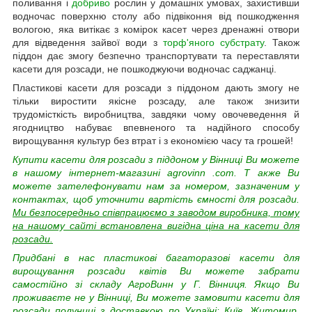
поливання і
добриво
рослин у домашніх умовах, захистивши
водночас поверхню столу або підвіконня від пошкодження
вологою, яка витікає з комірок касет через дренажні отвори
для відведення зайвої води з
торф'яного субстрату
. Також
піддон дає змогу безпечно транспортувати та переставляти
касети для розсади, не пошкоджуючи водночас саджанці.
Пластикові касети для розсади з піддоном дають змогу не
тільки виростити якісне розсаду, але також знизити
трудомісткість виробництва, завдяки чому овочеведення й
ягодництво набуває впевненого та надійного способу
вирощування культур без втрат і з економією часу та грошей!
Купити касети для розсади з піддоном
у Вінниці Ви можете
в нашому інтернет-магазині
agrovinn
.com.
Т
акже Ви
можете зателефонувати нам за номером, зазначеним у
контактах, щоб уточнити вартість ємності для розсади.
Ми безпосередньо співпрацюємо з заводом виробника, тому
на нашому сайті встановлена вигідна ціна на касети для
розсади.
Придбані в нас пластикові багаторазові касети для
вирощування розсади квітів Ви можете забрати
самостійно зі складу АгроВинн у Г. Вінниця. Якщо Ви
проживаєте не у Вінниці, Ви можете замовити касети для
розсади полуниці з доставкою по Україні: Київ, Житомир,