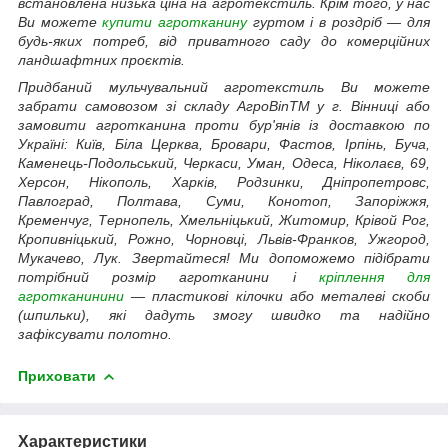
встановлена низька ціна на агротекстиль. Крім того, у нас
Ви можете
купити агротканину
гуртом і в роздріб — для
будь-яких потреб, від приватного саду до комерційних
ландшафтних проєктів.
Придбаний мульчувальний агротекстиль Ви можете
забрати самовозом зі складу АгроВinTM у г. Вінниці або
замовити агротканина проти бур'янів із доставкою по
Україні: Київ, Біла Церква, Бровари, Фастов, Ірпінь, Буча,
Каменець-Подольський, Черкаси, Уман, Одеса, Ніколаєв, 69,
Херсон, Нікополь, Харків, Родзинки, Дніпропетровс,
Павлоград, Полтава, Суми, Конотоп, Запоріжжя,
Кременчуг, Тернопель, Хмельніцький, Житомир, Крівой Рог,
Кропивніцький, Рожно, Чорновці, Львів-Франков, Ужгород,
Мукачево, Лук. Звертайтеся! Ми допоможемо підібрати
потрібний розмір агротканини і
кріплення для
агротканинини
— пластикові кілочки або металеві скоби
(шпильки), які дадуть змогу швидко та надійно
зафіксувати полотно.
Приховати
Характеристики