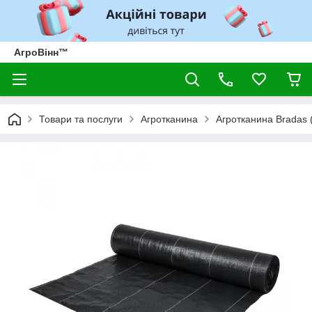
АгроВінн™
Товари та послуги
Агротканина
Агротканина Bradas