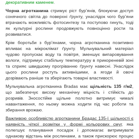
декоративним каменем
.
Чорна агротканина
стримує ріст бур'янів, блокуючи доступ
сонячного світла до поверхні ґрунту, унаслідок чого бур'яни
втрачають можливість фотосинтезу та поступово гинуть, тоді
як культурні рослини продовжують повноцінно рости та
розвиватися.
Крім боротьби з бур'янами, чорна агротканина позитивно
впливає на мікроклімат ґрунту. Мульчувальний матеріал
чудово пропускає воду та повітря, зменшує випаровування
вологи, підтримує стабільну температуру в прикореневій зоні
та сприяє швидшому прогріванню ґрунту навесні. Унаслідок
цього рослини ростуть активнішими, а ягоди й овочі
дозрівають раніше та зберігають товарні властивості.
Мульчувальна агротканина Bradas має
щільність 135 г/м2
,
що забезпечує високу механічну міцність і стійкість до
розривів. Зносостійке щільне полотно витримує чималі
навантаження, по ньому можна ходити під час роботи та
збирання врожаю.
Важливою особливістю агротканини Брадас 135-ї щільності є
наявність чіткої розмітки у формі кольорових смуг
, яка
полегшує планування посадок і допомагає витримувати
однакову відстань між рослинами, а також прискорює процес