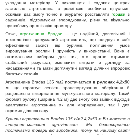
укладання матеріалу. У вихованцях і садових центрах
застильне агротканина з розміткою особливо цінується,
оскільки дає змогу точно й акуратно розставляти
горшки
з
саджанців, підтримуючи впорядковану, рівну та візуально
привабливу організацію простору.
Отже,
агротканина Брадас
— це надійний, довговічний і
технологічно продуманий агротекстиль, що поєднує в собі
ефективний захист від бур'янів, поліпшення умов
вирощування рослин і зручність у використанні. Вона є
оптимальним вибором для тих, хто прагне отримати
стабільний результат, зменшити витрати з догляду за
насадженнями та мати доглянутий вигляд ділянки впродовж
багатьох сезонів.
Агротканина Bradas 135 г/м2 постачається
в рулонах 4,2х50
м
, що гарантує легкість транспортування, зберігання й
раціональне використання мульчувального матеріалу. Такий
формат рулону (ширина 4,2 м) дає змогу без зайвих відходів
адаптувати агротканина як для міжряджання, так і для
окремих ділянок саду.
Купити агротканина Bradas 135 г/м2 4,2х50 м Ви можете в
інтернет-магазині agrovinn.com. Ми безпосередньо
постачаємо товари від виробника, тому на нашому сайті