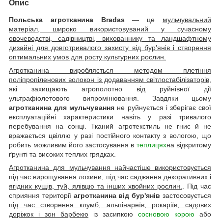
Опис
Польська агротканина Bradas
— це
мульчувальний
матеріал, широко використовуваний у сучасному
овочеводстві, садівництві, вихованнику та ландшафтному
дизайні для довготривалого захисту від бур'янів і створення
оптимальних умов для росту культурних рослин.
Агротканина виробляється методом плетіння
поліпропіленових волокон із додаванням світлостабілізаторів
,
які захищають агрополотно від руйнівної дії
ультрафіолетового випромінювання. Завдяки цьому
агротканина для мульчування
не руйнується і зберігає свої
експлуатаційні характеристики навіть у разі тривалого
перебування на сонці. Тканий агротекстиль не гниє й не
вражається цвіллю у разі постійного контакту з вологою, що
робить можливим його застосування в
теплицях
на відкритому
ґрунті та високих теплих грядках.
Агротканина для мульчування найчастіше використовується
під час вирощування лохини, під час саджання декоративних і
ягідних кущів, туй, ялівцю та інших хвойних рослин.
. Під час
сприяння території
агротканина від бур'янів
застосовується
під час створення клумб, альпінареїв, рокаріїв, садових
доріжок і зон барбекю
із засипкою
сосновою корою
або