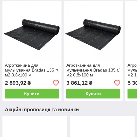
Агротканина для
Агротканина для
Агро
мульчування Bradas 135 г/
мульчування Bradas 135 г/
муль
м2 0,6х100 м
м2 0,8х100 м
м2 1
2 893,92
3 861,12
5 3
₴
₴
Купити
Купити
Акційні пропозиції та новинки