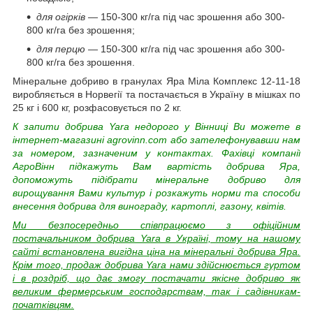
для огірків
— 150-300 кг/га під час зрошення або 300-
800 кг/га без зрошення;
для перцю
— 150-300 кг/га під час зрошення або 300-
800 кг/га без зрошення.
Мінеральне добриво в гранулах Яра Міла Комплекс 12-11-18
виробляється в Норвегії та постачається в Україну в мішках по
25 кг і 600 кг, розфасовується по 2 кг.
К
запити добрива Yara недорого у Вінниці Ви можете в
інтернет-магазині agrovinn.com або зателефонувавши нам
за номером, зазначеним у контактах. Фахівці компанії
АгроВінн підкажуть Вам вартість добрива Яра,
допоможуть підібрати мінеральне добриво для
вирощування Вами культур і розкажуть норми та способи
внесення добрива для винограду, картоплі, газону, квітів.
Ми безпосередньо співпрацюємо з офіційним
постачальником добрива Yara в Україні, тому на нашому
сайті встановлена вигідна ціна на мінеральні добрива Яра.
Крім того, продаж добрива Yara нами здійснюється гуртом
і в роздріб, що дає змогу постачати якісне добриво як
великим фермерським господарствам, так і садівникам-
початківцям.