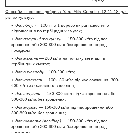
Способи внесення добрива Yara Mila Complex 12-11-18 для
різних культур:
для яблуні
– 100 г на 1 дерево як раннєвесняне
підживлення по гербіцидних смугах;
для полуниці та суниці
— 150-300 кг/га під час
зрошення або 300-800 кг/га без зрошення перед
посадкою;
для малини
— 200 кг/га на початку вегетації в
гербіцидних смугах;
для винограду
– 100-200 кг/га;
для картоплі
— 100-150 кг/га під час саджання, 300-
600 кг/га за основного внесення;
для капусти
— 150-300 кг/га під час зрошення або
300-800 кг/га без зрошення;
для моркви
— 150-300 кг/га під час зрошення або
300-800 кг/га без зрошення;
для томатів (помідор)
— 150-300 кг/га під час
зрошення або 300-800 кг/га без зрошення перед
посадкою;