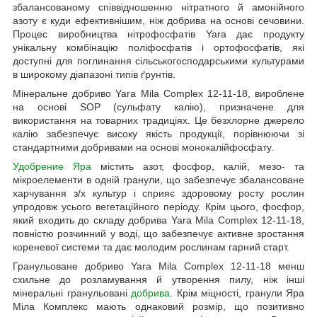
збалансованому співвідношенню нітратного й амонійного
азоту є куди ефективнішим, ніж добрива на основі сечовини.
Процес виробництва нітрофосфатів Yara дає продукту
унікальну комбінацію поліфосфатів і ортофосфатів, які
доступні для поглинання сільськогосподарськими культурами
в широкому діапазоні типів ґрунтів.
Мінеральне добриво Yara Mila Complex 12-11-18, вироблене
на основі SOP (сульфату калію), призначене для
використання на товарних традиціях. Це безхлорне джерело
калію забезпечує високу якість продукції, порівнюючи зі
стандартними добривами на основі монокалійфосфату.
Удобрение Яра
містить азот, фосфор, калій, мезо- та
мікроелементи в одній гранули, що забезпечує збалансоване
харчування з/х культур і сприяє здоровому росту рослин
упродовж усього вегетаційного періоду. Крім цього, фосфор,
який входить до складу добрива Yara Mila Complex 12-11-18,
повністю розчинний у воді, що забезпечує активне зростання
кореневої системи та дає молодим рослинам гарний старт.
Гранульоване добриво Yara Mila Complex 12-11-18 менш
схильне до розламування й утворення пилу, ніж інші
мінеральні гранульовані
добрива
. Крім міцності, гранули Яра
Міла Комплекс мають однаковий розмір, що позитивно