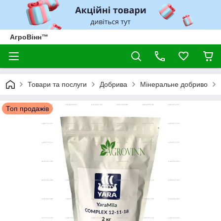
АгроВінн™
Товари та послуги
Добрива
Мінеральне добриво
Топ продажів