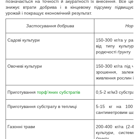
позначається на точності й акуратності їх внесення. Все це
знижує втрати добрива і в кінцевому підсумку підвищує
урожай і покращує економічний результат.
Застосування добрива
Норми
Садові культури
150-300 кг/га у раз
від типу культури
родючості ґрунту
Овочеві культури
150-300 кг/га під ча
зрошення, залежно
живлення рослин і р
Приготування
торф'яних субстратів
0,5-2 кг/м3 субстрата
Приготування субстрату в теплиці
5-15 кг на 100 м
сантиметровим шаро
Газонні трави
200-400 кг/га (2-4 
культури, системи
ґрунту