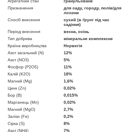
Агрегатний стан
гранульоване
Призначення
для саду, городу, полів/для
лохини
Спосіб внесення
сухий (в ґрунт під час
садіння)
Період внесення
весна, осінь
Тип добрива
мінеральне комплексне
Країна виробництва
Норвегія
Азот загальний (N)
12%
Азот (NO3)
5%
Фосфор (P2O5)
11%
Калій (K2O)
18%
Магний (Mg)
1,6%
Цинк (Zn)
0,02%
Бор (В)
0,015%
Марганець (Mn)
0,02%
Магний (MgO)
2,7%
Залізо (Fe)
0,2%
Сірка (S)
8%
Азот (NH4)
7%