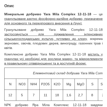
Опис
Мінеральне добриво Yara Mila Complex 12-11-18
— це
гранульоване азотно фосфорно-калійне добриво, призначене
для основного та передпоєвого внесення в ґрунт.
Гранульоване добриво Yara Mila Complex 12-11-18
застосовується для підживлення інтенсивних
сільськогосподарських культур, чутливих до хлору
, зокрема
зернових, овочів, плодових дерев, винограду, газонних трав і
квітів.
Комплексне добриво Yara Mila Complex 12-11-18
містить у
гранулах усі необхідні для рослини макро- та мікроелементи
в правильному співвідношенні та в доступній формі.
Елементовий склад добрива Yara Mila Comple
N
NO3
NH4
P2O5
K2O
Mg
MgO
S
SO
12
5
7
11
18
1,6
2,7
8
20
NPK добриво Яра Міла Комплекс 12-11-18 завдяки