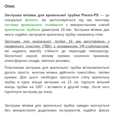
Опис
Заглушка вісімка для крапельної трубки Presto-PS
— це
спеціальні
фітинги
, які застосовуються під час монтажу
системи крапельного поливання
з використанням сліпий
крапельною трубкою
діаметром 16 мм. Заглушка вісімка дає
змогу надійно заглушити крапельну трубку наприкінці гілки.
Заглушка для крапельної трубки 16 мм виготовлена
з
первинного пластику (ПВХ) з додаванням УФ-стабілізаторів
,
які надають виробу стійкості до перепадів температур,
біологічної корозії, впливу прямих сонячних променів,
атмосферних опадів, хімічних речовин.
Пластикова заглушка для крапельної трубки встановлюється
досить просто, монтаж можна здійснити самостійно, своїми
руками. Для цього необхідно пропустити сліпу крапельну
трубку в одне кільце заглушки на 15 см, підгнути вільний
кінець трубки на 180° і вставити в другий отвір, після чого
підтягнути заглушку до згину.
Заглушка вісімка для крапельної трубки швидко монтується
без використання додаткових інструментів, надійно фіксує