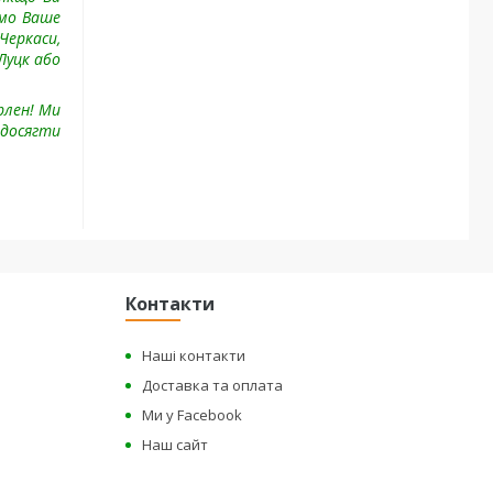
имо Ваше
Черкаси,
Луцк або
рлен! Ми
 досягти
Контакти
Наші контакти
Доставка та оплата
Ми у Facebook
Наш сайт