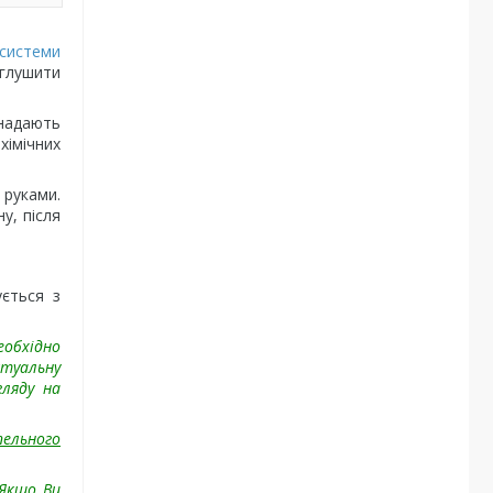
системи
аглушити
 надають
хімічних
 руками.
у, після
ується з
еобхідно
туальну
гляду на
пельного
 Якщо Ви