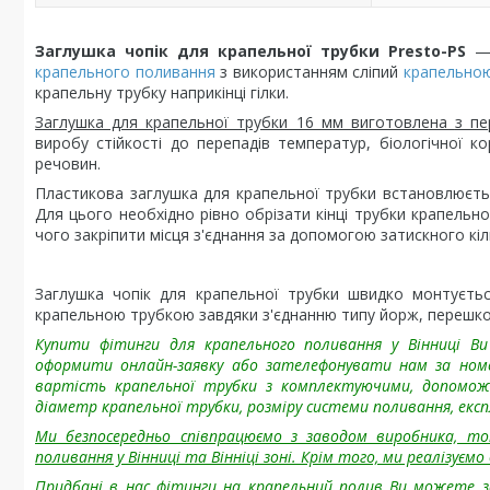
Заглушка чопік для крапельної трубки Presto-PS
— 
крапельного поливання
з використанням сліпий
крапельно
крапельну трубку наприкінці гілки.
Заглушка для крапельної трубки 16 мм виготовлена
з пе
виробу стійкості до перепадів температур, біологічної ко
речовин.
Пластикова заглушка для крапельної трубки встановлюєть
Для цього необхідно рівно обрізати кінці трубки крапельно
чого закріпити місця з'єднання за допомогою затискного кіл
Заглушка чопік для крапельної трубки швидко монтуєтьс
крапельною трубкою завдяки з'єднанню типу йорж, перешк
Купити фітинги для крапельного поливання у Вінниці Ви
оформити онлайн-заявку або зателефонувати нам за ном
вартість крапельної трубки з комплектуючими, допомож
діаметр крапельної трубки, розміру системи поливання, ек
Ми безпосередньо співпрацюємо з заводом виробника, то
поливання у Вінниці та Вінніці зоні. Крім того, ми реалізуєм
Придбані в нас фітинги на крапельний полив Ви можете за