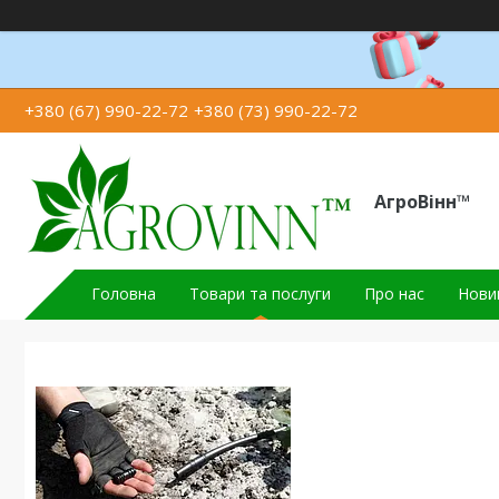
+380 (67) 990-22-72
+380 (73) 990-22-72
АгроВінн™
Головна
Товари та послуги
Про нас
Новин