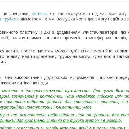
це спеціальні
фітинги
, які застосовуються під час монтажу
ю трубкою
діаметром 16 мм. Заглушка чопік дає змогу надійно з
рвинного пластику (ПВХ) з додаванням УФ-стабілізаторів
, які
розії, впливу прямих сонячних променів, атмосферних опадів, 
ся досить просто, монтаж можна здійснити самостійно, своїми
го поливу, надіти крапельну трубку на заглушку на всю її глибин
ьця.
я без використання додаткових інструментів і щільно поєдн
оджаючи витіканню води.
 можете в інтернет-магазині agrovinn.com. Для цього Вам н
ером, зазначеним у контактах. Наш менеджер підкаже Вам ак
е правильно вибрати фітинги для крапельного зрошення, з о
сплуатаційних навантажень і кліматичних умов.
му в нас встановлена найвигідніша ціна на фітинги для кра
о фітинги для крапельної стрічки та трубки гуртом і в роздріб.
брати самостійно зі складу АгроВінн, який є у формі винниця.