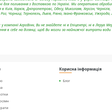
і для поливання з доставкою по Україні. Ми оперативно оброб
 Київ, Харків, Дніпропетровс, Одесу, Миколаяв, Херсон, Чернігів, 
г, Чорниці, Тернопель, Львів, Рівно, Івано-Франковськ, Ужерода, 
у компанії АгроВінн, Ви не знайдете ні в Епіцентрі, ні в Леруа Ме
я в себе на ділянці, щоб Ви могли за найнижчої витрати води
е
Корисна інформація
но
Блог
на
сітки
рослин
страти