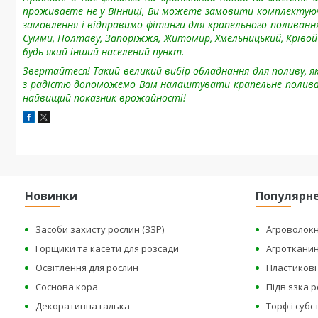
проживаєте не у Вінниці, Ви можете замовити комплектуюч
замовлення і відправимо фітинги для крапельного поливання в
Сумми, Полтаву, Запоріжжя, Житомир, Хмельницький, Крівой Ро
будь-який інший населений пункт.
Звертайтеся! Такий великий вибір обладнання для поливу, як 
з радістю допоможемо Вам налаштувати крапельне поливанн
найвищий показник врожайності!
Новинки
Популярн
Засоби захисту рослин (ЗЗР)
Агроволок
Горщики та касети для розсади
Агроткани
Освітлення для рослин
Пластикові 
Соснова кора
Підв'язка 
Декоративна галька
Торф і суб