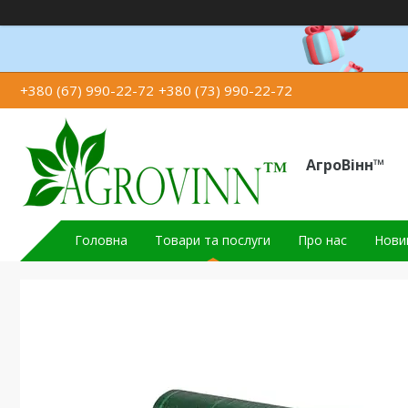
+380 (67) 990-22-72
+380 (73) 990-22-72
АгроВінн™
Головна
Товари та послуги
Про нас
Новин