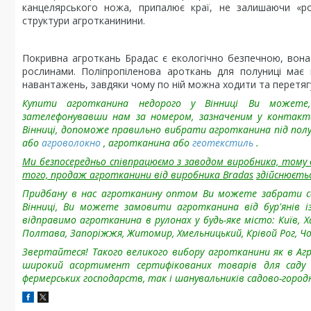
канцелярського ножа, припалює краї, не залишаючи «р
структури агротканинини.
Покривна агроткань Брадас є екологічно безпечною, вона 
рослинами. Поліпропіленова ароткань для полуниці має в
навантажень, завдяки чому по ній можна ходити та перетяг
Купити агротканина недорого у Вінниці Ви можете, 
зателефонувавши нам за номером, зазначеним у контакт
Вінниці, допоможе правильно вибрати агротканина під пол
або
агроволокно
, агротканина або
геотекстиль
.
Ми безпосередньо співпрацюємо з заводом виробника, тому в
того, продаж агротканини від виробника
Bradas
здійснюєтьс
Придбану в нас агротканину оптом Ви можете забрати сам
Вінниці, Ви можете замовити агротканина від бур'янів 
відправимо агротканина в рулонах у будь-яке місто: Київ, Ха
Полтава, Запоріжжя, Житомир, Хмельницький, Крівой Рог, Чорн
Звертайтеся! Такого великого вибору агротканини як в Агр
широкий асортимент сертифікованих товарів для саду т
фермерських господарств, так і шанувальників садово-городн