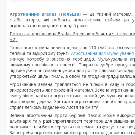
Агротканина Bradas (Польща)
— це
тканий матеріал,
стабілізаторів, які роблять агротекстиль стійким до 
агрополотно впродовж понад 5 років.
Польська агротканина Bradas Green виробляється в зеленому
м2).
Ткана агротканина зелена щільністю 110 г/м2 застосовуєт
теплиці та відкритому ґрунті.
Агротканина для мульчування
знижує потребу в внесення гербіцидів. Мульчувальна а
швидкому прогріванню навесні. Покриття добре пропуска
підтримуючи оптимальні умови для росту сільськогосподар
утворюється цвіль і гниль, а овочі та ягоди на грядці залиш
Агротканина зелена трапляється не тільки в саду й горо
використовують як покривний матеріал. Зелена агротканин
змогу рівно нарізати агротекстиль тканий для мульчування 
або плодові дерева. Застилка агротканина запобігає прор
сприяє легкому видаленню листя та сміття.
Зелена агротканина проти бур'янів також може викорис
альпінарія та у разі сприятливості території для зміцнен
розстилюється безпосередньо на землю та фіксується спеці
За потреби агротекстиль можна розрізати за допомогою гаря