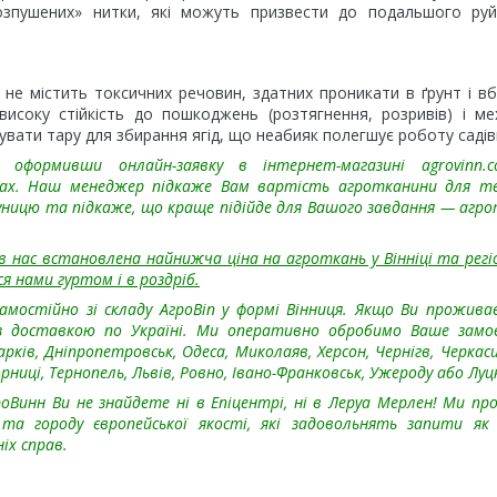
озпушених» нитки, які можуть призвести до подальшого руй
не містить токсичних речовин, здатних проникати в ґрунт і в
исоку стійкість до пошкоджень (розтягнення, розривів) і ме
увати тару для збирання ягід, що неабияк полегшує роботу садів
оформивши онлайн-заявку в інтернет-магазині agrovinn.
ах. Наш менеджер підкаже Вам вартість агротканини для те
уницю та підкаже, що краще підійде для Вашого завдання — агр
 нас встановлена найнижча ціна на агроткань у Вінніці та регіо
я нами гуртом і в роздріб.
остійно зі складу АгроВin у формі Вінниця. Якщо Ви прожива
із доставкою по Україні. Ми оперативно обробимо Ваше замо
рків, Дніпропетровськ, Одеса, Миколаяв, Херсон, Чернігв, Черкаси
иці, Тернопель, Львів, Ровно, Івано-Франковськ, Ужероду або Луц
оВинн Ви не знайдете ні в Епіцентрі, ні в Леруа Мерлен! Ми пр
а городу європейської якості, які задовольнять запити як 
іх справ.