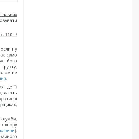
ціальних
овувати
ь 110 г/
рослин у
так само
яє його
 ґрунту,
іалом не
ння
.
х, де її
а, дають
оративні
орщиках,
 клумби,
 кольору
тканини
).
ичайного