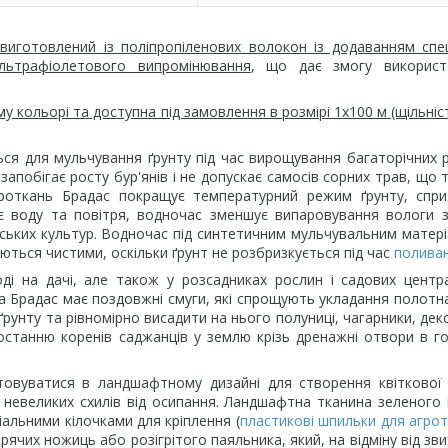
 виготовлений із поліпропіленових волокон із додаванням спе
ультрафіолетового випромінювання
, що дає змогу використ
 кольорі та доступна під замовлення в розмірі 1х100 м (щільніст
ься для мульчування ґрунту під час вирощування багаторічних 
запобігає росту бур'янів і не допускає самосів сорних трав, що 
гроткань Брадас покращує температурний режим ґрунту, спри
є воду та повітря, водночас зменшує випаровування вологи з
ських культур. Водночас під синтетичним мульчувальним матер
аються чистими, оскільки ґрунт не розбризкується під час
полива
ді на дачі, але також у розсадниках рослин і садових центра
а Брадас має поздовжні смуги, які спрощують укладання полотн
ґрунту та рівномірно висадити на нього полуниці, чагарники, дек
останню коренів саджанців у землю крізь дренажні отвори в г
товуватися в ландшафтному дизайні для створення квіткової
ня невеликих схилів від осипання. Ландшафтна тканина зеленого
альними кілочками для кріплення (
пластикові шпильки для агро
чих ножиць або розігрітого паяльника, який, на відміну від зв