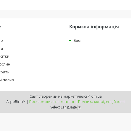
е
Корисна інформація
но
Блог
на
сітки
рослин
страти
й полив
Сайт створений на маркетплейсі
Prom.ua
АгроВінн™ |
Поскаржитися на контент
|
Політика конфіденційності
Select Language
▼