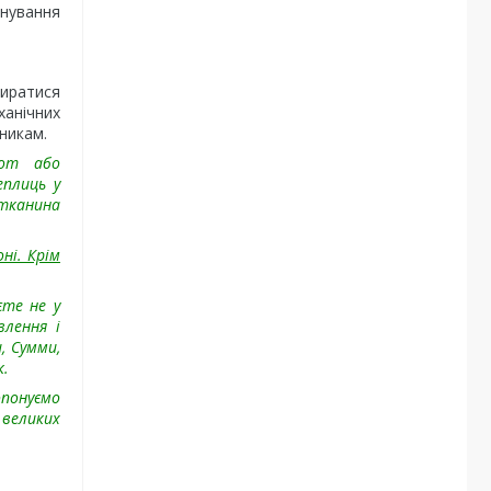
нування
биратися
ханічних
никам.
com або
плиць у
отканина
ні. Крім
єте не у
влення і
, Сумми,
к.
опонуємо
великих