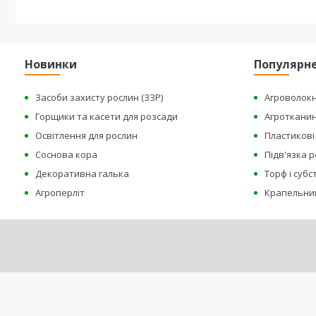
Новинки
Популярн
Засоби захисту рослин (ЗЗР)
Агроволок
Горщики та касети для розсади
Агроткани
Освітлення для рослин
Пластикові 
Соснова кора
Підв'язка 
Декоративна галька
Торф і суб
Агроперліт
Крапельни