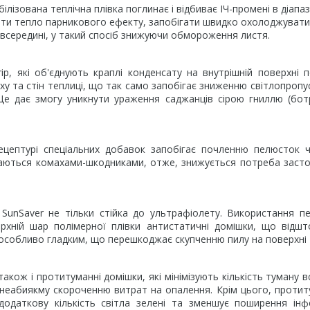
ізована теплічна плівка поглинає і відбиває ІЧ-промені в діапазо
ати тепло парникового ефекту, запобігати швидко охолоджувати
всередині, у такий спосіб знижуючи обмороження листя.
rip, які об'єднують краплі конденсату на внутрішній поверхні 
ху та стін теплиці, що так само запобігає зниженню світлопропу
е дає змогу уникнути ураження саджанців сірою гниллю (ботр
рецептурі спеціальних добавок запобігає почленню пелюсток 
едаються комахами-шкодниками, отже, знижується потреба заст
SunSaver не тільки стійка до ультрафіолету. Використання п
верхній шар полімерної плівки антистатичні домішки, що відш
є особливо гладким, що перешкоджає скупченню пилу на поверхні 
також і протитуманні домішки, які мінімізують кількість туману в
є неабиякму скороченню витрат на опалення. Крім цього, проти
одаткову кількість світла зелені та зменшує поширення інф