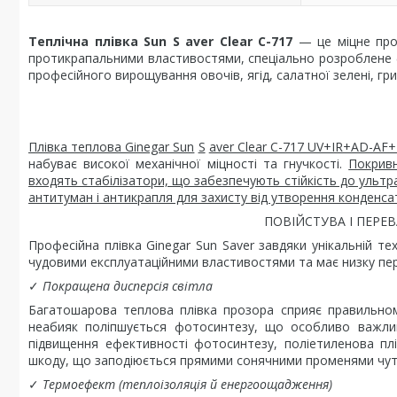
Теплічна плівка Sun
S
aver Clear C-717
— це міцне проз
протикрапальними властивостями, спеціально розроблене фа
професійного вирощування овочів, ягід, салатної зелені, гриб
Плівка теплова Ginegar Sun
S
aver Clear C-717 UV+IR+AD-AF
набуває високої механічної міцності та гнучкості.
Покривн
входять стабілізатори, що забезпечують стійкість до ультр
антитуман і антикрапля для захисту від утворення конденса
ПОВІЙСТУВА І ПЕРЕ
Професійна плівка Ginegar Sun Saver завдяки унікальній т
чудовими експлуатаційними властивостями та має низку пер
✓
Покращена дисперсія світла
Багатошарова теплова плівка прозора сприяє правильном
неабияк поліпшується фотосинтезу, що особливо важли
підвищення ефективності фотосинтезу, поліетиленова плі
шкоду, що заподіюється прямими сонячними променями чутли
✓
Термоефект (теплоізоляція й енергоощадження)