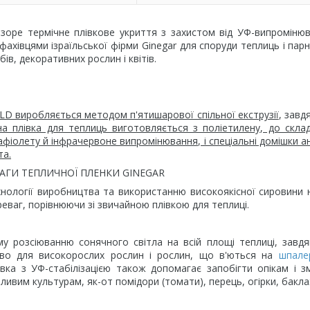
оре термічне плівкове укриття з захистом від УФ-випроміню
хівцями ізраїльської фірми Ginegar для споруди теплиць і парн
ів, декоративних рослин і квітів.
+LD виробляється методом п'ятишарової спільної екструзії
, завд
а плівка для теплиць виготовляється з поліетилену, до скла
афіолету й інфрачервоне випромінювання, і спеціальні домішки а
та.
ВАГИ ТЕПЛИЧНОЇ ПЛЕНКИ GINEGAR
ехнології виробництва та використанню високоякісної сировини 
еваг, порівнюючи зі звичайною плівкою для теплиці.
у розсіюванню сонячного світла на всій площі теплиці, завд
во для високорослих рослин і рослин, що в'ються на
шпале
вка з УФ-стабілізацією також допомагає запобігти опікам і 
вим культурам, як-от помідори (томати), перець, огірки, бакл