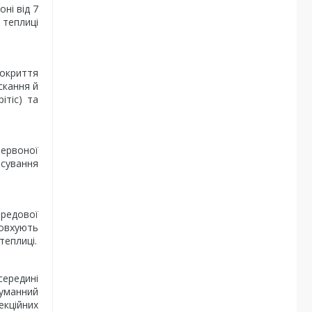
ні від 7
 теплиці
покриття
скання й
ітіс) та
червоної
осування
ередової
товхують
теплиці.
середині
туманний
екційних