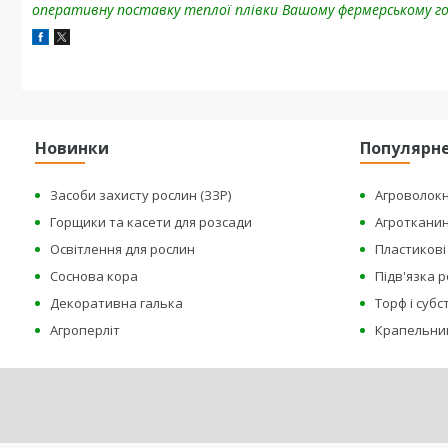
оперативну поставку теплої плівки Вашому фермерському г
Новинки
Популярн
Засоби захисту рослин (ЗЗР)
Агроволок
Горщики та касети для розсади
Агроткани
Освітлення для рослин
Пластикові 
Соснова кора
Підв'язка 
Декоративна галька
Торф і суб
Агроперліт
Крапельни