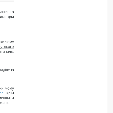
вання та
иків для
яки чому
ду якого
нтипиль,
наділена
яки чому
ре
. Крім
зменшити
ажани.