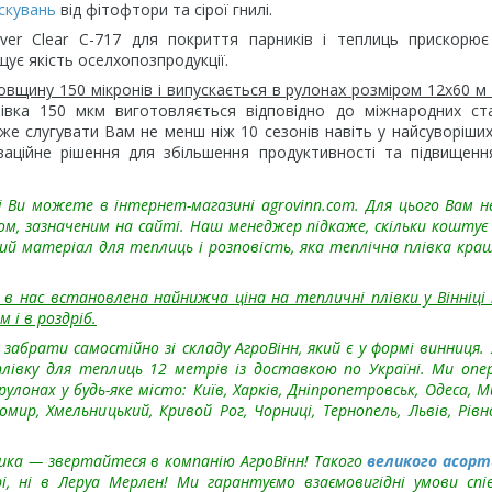
скувань
від фітофтори та сірої гнилі.
aver Clear C-717 для покриття парників і теплиць прискорю
щує якість оселхопозпродукції.
товщину 150 мікронів і випускається в рулонах розміром 12х60 м
івка 150 мкм виготовляється відповідно до міжнародних ста
оже слугувати Вам не менш ніж 10 сезонів навіть у найсуворіши
оваційне рішення для збільшення продуктивності та підвищенн
і Ви можете в інтернет-магазині agrovinn.com. Для цього Вам н
м, зазначеним на сайті. Наш менеджер підкаже, скільки коштує
ий матеріал для теплиць і розповість, яка теплічна плівка кра
в нас встановлена найнижча ціна на тепличні плівки у Вінніці 
 і в роздріб.
абрати самостійно зі складу АгроВінн, який є у формі винниця.
лівку для теплиць 12 метрів із доставкою по Україні. Ми оп
лонах у будь-яке місто: Київ, Харків, Дніпропетровськ, Одеса, М
мир, Хмельницький, Кривой Рог, Чорниці, Тернопель, Львів, Рівно
ика — звертайтеся в компанію АгроВінн! Такого
великого асор
рі, ні в Леруа Мерлен! Ми гарантуємо взаємовигідні умови спі