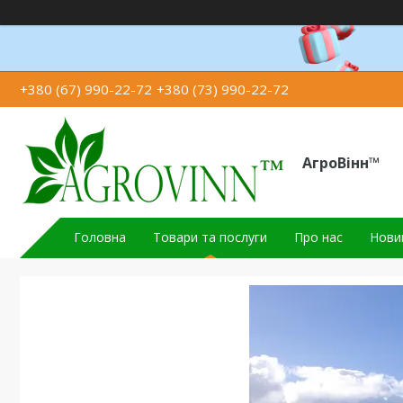
+380 (67) 990-22-72
+380 (73) 990-22-72
АгроВінн™
Головна
Товари та послуги
Про нас
Новин