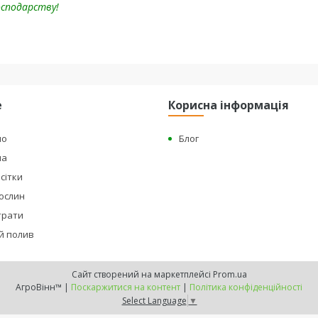
осподарству!
е
Корисна інформація
но
Блог
на
сітки
рослин
страти
й полив
Сайт створений на маркетплейсі
Prom.ua
АгроВінн™ |
Поскаржитися на контент
|
Політика конфіденційності
Select Language
▼