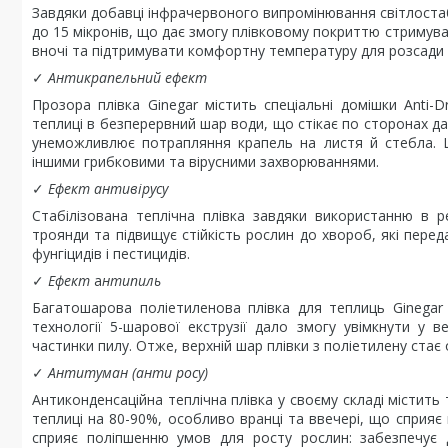
Завдяки добавці інфрачервоного випромінювання світлостабіл
до 15 мікронів, що дає змогу плівковому покриттю стримув
вночі та підтримувати комфортну температуру для розсади 
✓
Антикрапельний ефект
Прозора плівка Ginegar містить спеціальні домішки Anti-D
теплиці в безперервний шар води, що стікає по сторонах да
унеможливлює потрапляння крапель на листя й стебла. Ц
іншими грибковими та вірусними захворюваннями.
✓
Ефект антивірусу
Стабілізована теплічна плівка завдяки використанню в 
троянди та підвищує стійкість рослин до хвороб, які пер
фунгіцидів і пестицидів.
✓
Ефект
а
нтипиль
Багатошарова поліетиленова плівка для теплиць Ginegar 
технології 5-шарової екструзії дало змогу увімкнути у 
частинки пилу. Отже, верхній шар плівки з поліетилену ста
✓
Антитуман (анти росу)
Антиконденсаційна теплічна плівка у своєму складі містить 
теплиці на 80-90%, особливо вранці та ввечері, що сприя
сприяє поліпшенню умов для росту рослин: забезпечує д