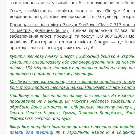
захворювань листя, у такий спосіб скорочуючи число
обпри
Отже, стабілізована поліетиленова плівка Ginegar Suns
дозрівання плодів, збільшує врожайність з/х культур і покра
Прозора теплічна плівка Ginegar SunSaver Clear C-717 має 
12 метрів, довжина 60 м).
Щільна ізраїльська плівка пл
забезпечення якості продукції та послуг ISO 9001:2000 і м
довкілля. Багаторічна теплічна плівка Ginegar — це інн
врожаю сільськогосподарських культур!
Купити теплову плівку Ginegar ( художній) дешево в Україн
залишити онлайн-заявку або зателефонувати нам за номеро
плівка, 150 мікронів, допоможе правильно вибрати покривн
правильно спорудити плівкову теплицю.
Ми безпосередньо співпрацюємо з заводом виробника, тому 
Крім того, продажі теплової плівки здійснюється нами оптом
Придбану в нас багаторічну плівку для теплиць Ви можете з
проживаєте не у Вінниці, Ви можете недорого замовити п
обробимо Ваше замовлення і відправимо теплічну плівку в ру
Херсон, Чернігв, Черкаси, Сумми, Полтава, Запоріжжя, Жито
Франковськ, Ужродо- або Луцк.
Якщо Вам потрібна багаторічна плівка тепліша від виробн
плівки для теплиці
як в АгроВінніні немає ні в Епіцент