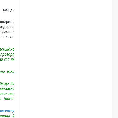
є процес
 (ширина
ндартів
х умовах
я якості
еобхідно
 прозора
ща та як
та зоні.
 Якщо Ви
еративно
иколаяв,
, Івано-
тименту
впраці й