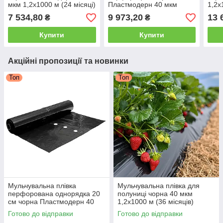
мкм 1,2х1000 м (24 місяці)
Пластмодерн 40 мкм
1,2х
1,2х1000 м (24 місяці)
7 534,80
9 973,20
13 
₴
₴
Купити
Купити
Акційні пропозиції та новинки
Топ
Топ
Мульчувальна плівка
Мульчувальна плівка для
перфорована однорядка 20
полуниці чорна 40 мкм
см чорна Пластмодерн 40
1,2х1000 м (36 місяців)
мкм 1х1000 м (24 місяці)
Готово до відправки
Готово до відправки