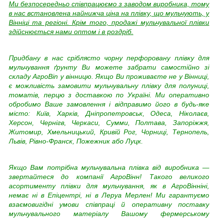
Ми безпосередньо співпрацюємо з заводом виробника, тому
в нас встановлена найнижча ціна на плівку, що мульчують, у
Вінніці та регіоні. Крім того, продажі мульчувальної плівки
здійснюється нами оптом і в роздріб.
Придбану в нас сріблясто чорну перфоровану плівку для
мульчування ґрунту Ви можете забрати самостійно зі
складу АгроВin у вінницю. Якщо Ви проживаєте не у Вінниці,
є можливість замовити мульчувальну плівку для полуниці,
томатів, перцю з доставкою по Україні. Ми оперативно
обробимо Ваше замовлення і відправимо його в будь-яке
місто: Київ, Харків, Дніпропетровськ, Одеса, Ніколаєв,
Херсон, Чернігв, Черкаси, Сумми, Полтава, Запоріжжя,
Житомир, Хмельницький, Кривій Рог, Чорниці, Тернопель,
Львів, Рівно-Франск, Пожежник або Луцк.
Якщо Вам потрібна мульчувальна плівка від виробника —
звертайтеся до компанії АгроВінн! Такого великого
асортименту плівки для мульчування, як в АгроВінніні,
немає ні в Епіцентрі, ні в Леруа Мерлен! Ми гарантуємо
взаємовигідні умови співпраці й оперативну поставку
мульчувального матеріалу Вашому фермерському