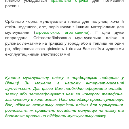
плівкою укладається
крапельна стрічка
для поливання
рослин.
Сріблясто чорна мульчувальна плівка для полуниці хоча й
стоїть недешево, але, порівнюючи з іншими матеріалами для
мульчування (
агроволокно
,
агротканина
), її ціна дуже
виправдана. Світлостабілізована мульчувальна плівка в
рулонах лежатиме на грядках у городі або в теплиці не один
рік, зберігаючи свою цілісність і тішачи Вас своїми чудовими
експлуатаційними властивостями!
Купити мульчувальну плівку з перфорацією недорого у
Вінниці Ви можете в нашому інтернет-магазині
agrovinn.com. Для цього Вам необхідно оформити онлайн-
заявку або зателефонувати нам за номером телефона,
зазначеному в контактах. Наш менеджер проконсультовує
Вас, підкаже актуальну вартість плівки для мульчування,
розповість, як правильно посадити полуницю на плівку та
допоможе правильно підібрати мульчувальну плівку.