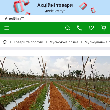
АгроВінн™
Товари та послуги
Мульчуюча плівка
Мульчувальна п