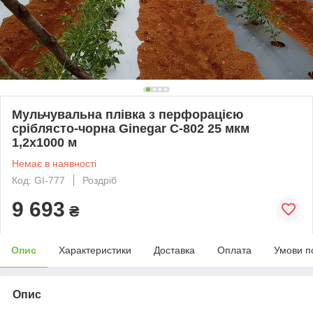
Мульчувальна плівка з перфорацією
сріблясто-чорна Ginegar C-802 25 мкм
1,2х1000 м
Немає в наявності
Код: GI-777
Роздріб
9 693
₴
Опис
Характеристики
Доставка
Оплата
Умови п
Опис