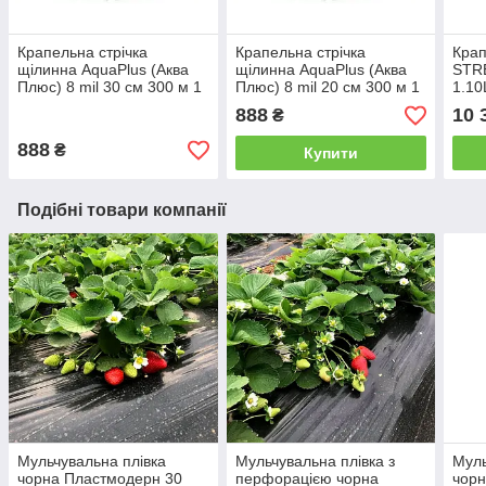
Крапельна стрічка
Крапельна стрічка
Крап
щілинна AquaPlus (Аква
щілинна AquaPlus (Аква
STR
Плюс) 8 mil 30 см 300 м 1
Плюс) 8 mil 20 см 300 м 1
1.10
л/год
л/год
(6 mi
888
10 
₴
888
₴
Купити
Подібні товари компанії
Мульчувальна плівка
Мульчувальна плівка з
Муль
чорна Пластмодерн 30
перфорацією чорна
чорн