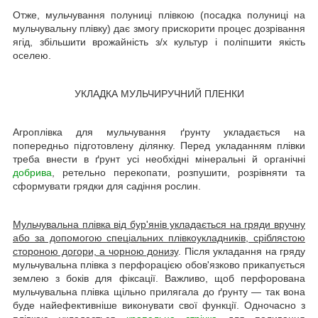
Отже, мульчування полуниці плівкою (посадка полуниці на
мульчувальну плівку) дає змогу прискорити процес дозрівання
ягід, збільшити врожайність з/х культур і поліпшити якість
оселею.
УКЛАДКА МУЛЬЧИРУЧНИЙ ПЛЕНКИ
Агроплівка для мульчування ґрунту укладається на
попередньо підготовлену ділянку. Перед укладанням плівки
треба внести в ґрунт усі необхідні мінеральні й органічні
добрива
, ретельно перекопати, розпушити, розрівняти та
сформувати грядки для садіння рослин.
Мульчувальна плівка від бур'янів укладається на гряди вручну
або за допомогою спеціальних плівкоукладників, сріблястою
стороною догори, а чорною донизу
. Після укладання на гряду
мульчувальна плівка з перфорацією обов'язково прикапується
землею з боків для фіксації. Важливо, щоб перфорована
мульчувальна плівка щільно прилягала до ґрунту — так вона
буде найефективніше виконувати свої функції. Одночасно з