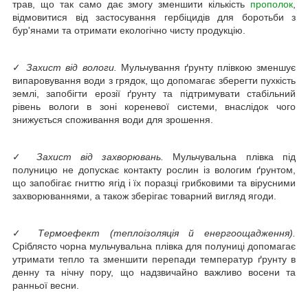
трав, що так само дає змогу зменшити кількість
прополок
,
відмовитися від застосування гербіцидів для боротьби з
бур'янами та отримати екологічно чисту продукцію.
✓
Захист від вологи.
Мульчування ґрунту плівкою зменшує
випаровування води з грядок, що допомагає зберегти пухкість
землі, запобігти ерозії ґрунту та підтримувати стабільний
рівень вологи в зоні кореневої системи, внаслідок чого
знижується споживання води для зрошення.
✓
Захист від захворювань.
Мульчувальна плівка під
полуницю не допускає контакту рослин із вологим ґрунтом,
що запобігає гниттю ягід і їх поразці грибковими та вірусними
захворюваннями, а також зберігає товарний вигляд ягоди.
✓
Термоефект (теплоізоляція й енергоощадження).
Сріблясто чорна мульчувальна плівка для полуниці допомагає
утримати тепло та зменшити перепади температур ґрунту в
денну та нічну пору, що надзвичайно важливо восени та
ранньої весни.