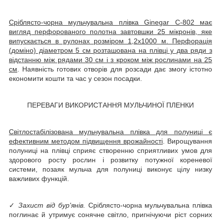
Сріблясто-чорна мульчувальна плівка Ginegar C-802 має
вигляд перфорованого полотна завтовшки 25 мікронів, яке
випускається в рулонах розміром 1,2х1000 м. Перфорація
(доміно) діаметром 5 см розташована на плівці у два ряди з
відстанню між рядами 30 см і з кроком між рослинами на 25
см
. Наявність готових отворів для розсади дає змогу істотно
економити кошти та час у сезон посадки.
ПЕРЕВАГИ ВИКОРИСТАННЯ МУЛЬЧИНОЇ ПЛЕНКИ
Світлостабілізована мульчувальна плівка для полуниці є
ефективним методом підвищення врожайності
. Вирощування
полуниці на плівці сприяє створенню сприятливих умов для
здорового росту рослин і розвитку потужної кореневої
системи, позаяк мульча для полуниці виконує цілу низку
важливих функцій.
✓
Захист від бур'янів.
Сріблясто-чорна мульчувальна плівка
поглинає й утримує сонячне світло, пригнічуючи ріст сорних