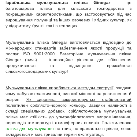
Ізраїльська мульчувальна плівка Ginegar
— це
багатошарова плівка для сільського господарства з
покращеними характеристиками, що застосовується під час
вирощування полуниці та інших овочевих і ягідних культур, як
у відкритому ґрунті, так і в теплицях.
Мульчувальна плівка Ginegar виготовляється відповідно до
міжнародних стандартів забезпечення якості продукції та
послуг ISO 9001:2000. Багаторічна мульчувальна плівка
Ginegar (вичь) — інноваційне рішення для збільшення
продуктивності та підвищення врожайності
сільськогосподарських культур!
Мульчувальна плівка виробляється методом екструзії
, завдяки
чому набуває еластичності, високої міцності на розтягнення й
розрив.
Як сировина використовується стабілізований
поліетилен сріблясто-чорного кольору
. Завдяки наявності в
складі спеціальних добавок, сріблясто-чорна мульчувальна
плівка має стійкість до ультрафіолетового випромінювання,
перепадів температур і атмосферних впливів. Поліетиленова
плівка для мульчування
не гниє, не вражається цвіллю, легко
вкладається й має тривалий термін експлуатації.