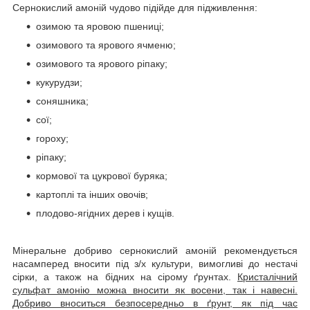
Сернокислий амоній чудово підійде для підживлення:
озимою та яровою пшениці;
озимового та ярового ячменю;
озимового та ярового ріпаку;
кукурудзи;
соняшника;
сої;
гороху;
ріпаку;
кормової та цукрової буряка;
картоплі та інших овочів;
плодово-ягідних дерев і кущів.
Мінеральне добриво сернокислий амоній рекомендується
насамперед вносити під з/х культури, вимогливі до нестачі
сірки, а також на бідних на сірому ґрунтах.
Кристалічний
сульфат амонію можна вносити як восени, так і навесні.
Добриво вноситься безпосередньо в ґрунт, як під час