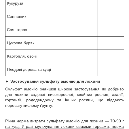
Кукуруза
Соняшник
Соя, горох
Цукрова буряк
Картопля, овочі
Плодові дерева та кущі
►
Застосування сульфату амонію для лохини
Сульфат амонію знайшов широке застосування як добриво
для лохини садової високорослої, хвойних рослин, азалії,
гортензії, рододендрону та інших рослин, що віддають
перевагу кислому ґрунту.
Річна норма витрати сульфату амонію для лохини — 70-90 г
на кущ. У разі мульчування лохини свіжими тирсами, норма