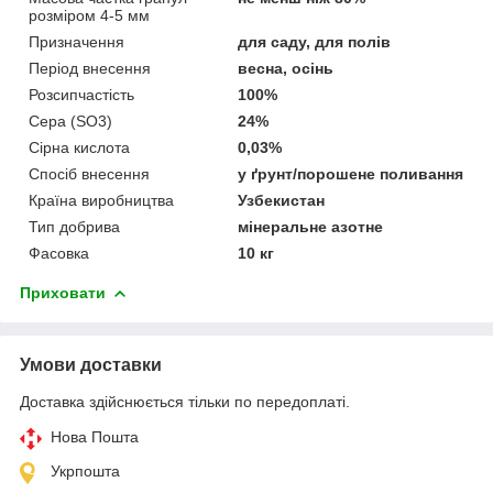
розміром 4-5 мм
Призначення
для саду, для полів
Період внесення
весна, осінь
Розсипчастість
100%
Сера (SO3)
24%
Сірна кислота
0,03%
Спосіб внесення
у ґрунт/порошене поливання
Країна виробництва
Узбекистан
Тип добрива
мінеральне азотне
Фасовка
10 кг
Приховати
Умови доставки
Доставка здійснюється тільки по передоплаті.
Нова Пошта
Укрпошта