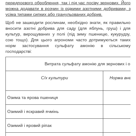
передпоєвого оброблення, так і під час посіву зернових. Його
можна додавати в розчин із рідкими азотними добривами, з
усіма типами сипких або гранульованих добрив.
Щоб не зашкодити рослинам, необхідно знати, як правильно
вносити азотні добрива для саду (для яблунь, груш) і для
культур, вирощуваних у полі (під зиму пшеницю, кукурудзу,
сою тощо). Для цього агрономи часто дотримуються таких
норм застосування сульфату амонію в сільському
господарстві:
Витрата сульфату амонію для зернових і ово
С/х культури
Норма внесе
Озима та ярова пшениця
Озимий і яскравий ячмінь
Озимий і яровий ріпак