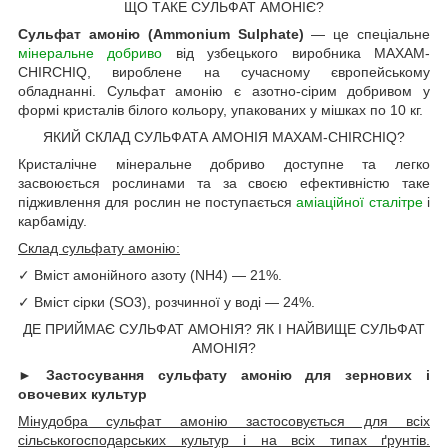
ЩО ТАКЕ СУЛЬФАТ АМОНІЄ?
Сульфат амонію (Ammonium Sulphate)
— це спеціальне
мінеральне добриво
від узбецького виробника MAXAM-
CHIRCHIQ, вироблене на сучасному європейському
обладнанні. Сульфат амонію є азотно-сірим добривом у
формі кристалів білого кольору, упакованих у мішках по 10 кг.
ЯКИЙ СКЛАД СУЛЬФАТА АМОНІЯ MAXAM-CHIRCHIQ?
Кристалічне мінеральне добриво доступне та легко
засвоюється рослинами та за своєю ефективністю таке
підживлення для рослин не поступається
аміаційної сталітре
і
карбаміду.
Склад сульфату амонію:
✓ Вміст амонійного азоту (NH4) — 21%.
✓ Вміст сірки (SO3), розчинної у воді — 24%.
ДЕ ПРИЙМАЄ СУЛЬФАТ АМОНІЯ? ЯК І НАЙВИЩЕ СУЛЬФАТ
АМОНІЯ?
►
Застосування сульфату амонію для зернових і
овочевих культур
Мінудобра сульфат амонію застосовується для всіх
сільськогосподарських культур і на всіх типах ґрунтів.