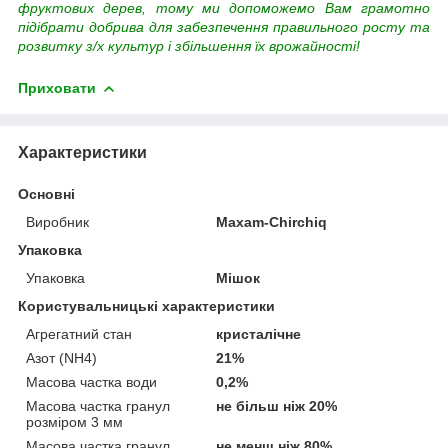
фруктових дерев, тому ми допоможемо Вам грамотно
підібрати добрива для забезпечення правильного росту та
розвитку з/х культур і збільшення їх врожайності!
Приховати
Характеристики
Основні
Виробник
Maxam-Chirchiq
Упаковка
Упаковка
Мішок
Користувальницькі характеристики
Агрегатний стан
кристалічне
Азот (NH4)
21%
Масова частка води
0,2%
Масова частка гранул
не більш ніж 20%
розміром 3 мм
Масова частка гранул
не менш ніж 80%