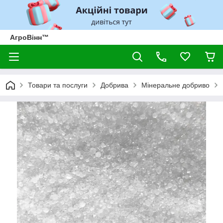
АгроВінн™
Товари та послуги
Добрива
Мінеральне добриво