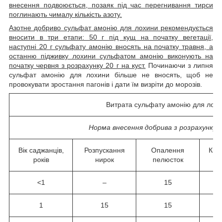
внесення подвоюється, позаяк під час перегнивання тирси
поглинають чималу кількість азоту.
Азотне добриво сульфат амонію для лохини рекомендується
вносити в три етапи: 50 г під кущ на початку вегетації,
наступні 20 г сульфату амонію вносять на початку травня, а
останню підживку лохини сульфатом амонію виконують на
початку червня з розрахунку 20 г на куст.
Починаючи з липня
сульфат амонію для лохини більше не вносять, щоб не
провокувати зростання пагонів і дати їм визріти до морозів.
Витрата сульфату амонію для лох
Норма внесення добрива з розрахунку н
Вік саджанців,
Розпускання
Опалення
Кін
років
нирок
пелюсток
<1
–
15
1
15
15