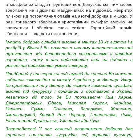
атмосферних опадів і ґрунтових вод. Допускається тимчасове
зберігання на відкритих майданчиках на піддонах, накритих
плівкою від потрапляння опадів на азотні добрива в мішках. У
разі тривалого зберігання кристалічний сульфат амонію не
злежується і зберігає свою ситість. Гарантійний термін
зберігання — від дати виготовлення.
Купити добриво сульфат амонію в мішках 10 кг гуртом і в
роздріб у Вінниці Ви можете в нашому інтернет-магазині
agrovinn.com. Ми безпосередньо співпрацюємо з заводом
виробника, тому в нас найвигідніша ціна на добрива
в
регіоні та найвигідніші умови співпраці.
Придбаний у нас сернокислий амоній для рослин Ви можете
забрати самостійно зі складу АгроВінн у м Вінниця. Якщо
Ви проживаєте не у Вінниці, Ви можете замовити сульфат
амонію під кукурудзу і соняшник з доставкою в Україні,
незалежно від того, де Ви проживаєте: Київ, Харків,
Дніпропетровськ, Одеса, Миколая, Херсон, Чернігов,
Черкаси, Сумми, Полтава, Запоріжжя, Житомир,
Хмельницький, Кривой Рог, Чорниці, Тернополяль, Львів,
Рівно-теоно-Франковськ, Ужгорода або Луцк.
Звертайтеся! У нас
великий асортимент добрива
для
картоплі, соняшника, кукурудзи, сої, зернових культур,