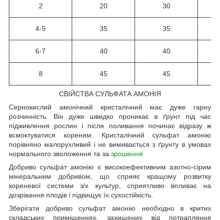
2
20
30
4-5
35
35
6-7
40
40
8
45
45
СВІЙСТВА СУЛЬФАТА АМОНІЯ
Сернокислий амонічний кристалічний має дуже гарну
розчинність. Він дуже швидко проникає в ґрунт під час
підживлення рослин і після поливання починає відразу ж
всмоктуватися кореням. Кристалічний сульфат амонію
порівняно малорухливий і не вимивається з ґрунту в умовах
нормального зволоження та за
зрошення
.
Добриво сульфат амонію є високоефективним азотно-сірим
мінеральним добривом, що сприяє кращому розвитку
кореневої системи з/х культур, сприятливо впливає на
дозрівання плодів і підвищує їх сухостійкість.
Зберігати добриво сульфат амонію необхідно в критих
складських приміщеннях, захищених від потрапляння