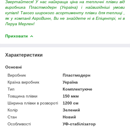
Звертайтеся!
У нас найкраща ціна на тепличні плівки від
виробника Пластмодерн (Україна) і найвигідніші умови
купівлі! Такого широкого асортименту плівки для теплиці
,
як у компанії АгроВинн, Ви не знайдете ні в Епіцентрі, ні в
Леруа Мерлен!
Приховати
Характеристики
Основні
Виробник
Пластмодерн
Країна виробник
Україна
Тип
Комплектуюче
Товщина плівки
150 мкм
Ширина плівки в розвороті
1200 см
Колір
Зелений
Стан
Новий
Особливості
УФ-стабілізатор