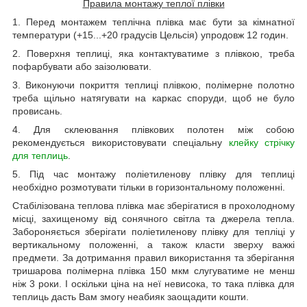
Правила монтажу теплої плівки
1. Перед монтажем теплічна плівка має бути за кімнатної
температури (+15...+20 градусів Цельсія) упродовж 12 годин.
2. Поверхня теплиці, яка контактуватиме з плівкою, треба
пофарбувати або заізолювати.
3. Виконуючи покриття теплиці плівкою, полімерне полотно
треба щільно натягувати на каркас споруди, щоб не було
провисань.
4. Для склеювання плівкових полотен між собою
рекомендується використовувати спеціальну
клейку стрічку
для теплиць
.
5. Під час монтажу поліетиленову плівку для теплиці
необхідно розмотувати тільки в горизонтальному положенні.
Стабілізована теплова плівка має зберігатися в прохолодному
місці, захищеному від сонячного світла та джерела тепла.
Забороняється зберігати поліетиленову плівку для тепліці у
вертикальному положенні, а також класти зверху важкі
предмети. За дотримання правил використання та зберігання
тришарова полімерна плівка 150 мкм слугуватиме не менш
ніж 3 роки. І оскільки ціна на неї невисока, то така плівка для
теплиць дасть Вам змогу неабияк заощадити кошти.