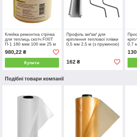
Клейка ремонтна стрічка
Профіль зиґзаґ для
Проф
для теплиць скотч FIXIT
кріплення теплової плівки
кріп
П-1 180 мкм 100 мм 25 м
0,5 мм 2,5 м (з пружиною)
0,7 
пруж
980,22
130
₴
162
₴
Купити
Подібні товари компанії