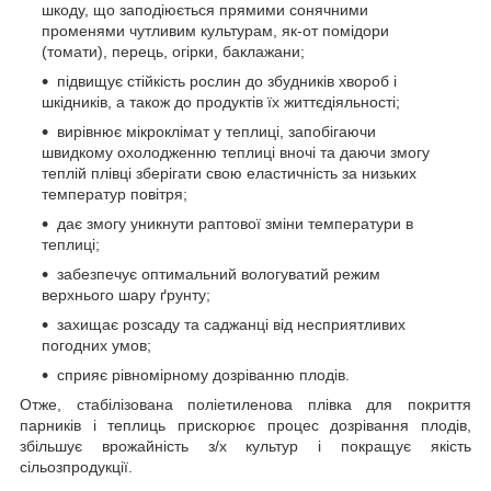
шкоду, що заподіюється прямими сонячними
променями чутливим культурам, як-от помідори
(томати), перець, огірки, баклажани;
підвищує стійкість рослин до збудників хвороб і
шкідників, а також до продуктів їх життєдіяльності;
вирівнює мікроклімат у теплиці, запобігаючи
швидкому охолодженню теплиці вночі та даючи змогу
теплій плівці зберігати свою еластичність за низьких
температур повітря;
дає змогу уникнути раптової зміни температури в
теплиці;
забезпечує оптимальний вологуватий режим
верхнього шару ґрунту;
захищає розсаду та саджанці від несприятливих
погодних умов;
сприяє рівномірному дозріванню плодів.
Отже, стабілізована поліетиленова плівка для покриття
парників і теплиць прискорює процес дозрівання плодів,
збільшує врожайність з/х культур і покращує якість
сільозпродукції.