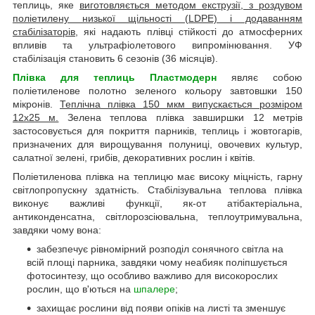
теплиць, яке
виготовляється методом екструзії, з роздувом
поліетилену низької щільності (LDPE) і додаванням
стабілізаторів
, які надають плівці стійкості до атмосферних
впливів та ультрафіолетового випромінювання. УФ
стабілізація становить 6 сезонів (36 місяців).
Плівка для теплиць
Пластмодерн
являє собою
поліетиленове полотно зеленого кольору завтовшки 150
мікронів.
Теплічна плівка 150 мкм випускається розміром
12х25 м.
Зелена теплова плівка завширшки 12 метрів
застосовується для покриття парників, теплиць і жовтогарів,
призначених для вирощування полуниці, овочевих культур,
салатної зелені, грибів, декоративних рослин і квітів.
Поліетиленова плівка на теплицю має високу міцність, гарну
світлопропускну здатність. Стабілізувальна теплова плівка
виконує важливі функції, як-от атібактеріальна,
антиконденсатна, світлорозсіювальна, теплоутримувальна,
завдяки чому вона:
забезпечує рівномірний розподіл сонячного світла на
всій площі парника, завдяки чому неабияк поліпшується
фотосинтезу, що особливо важливо для високорослих
рослин, що в'ються на
шпалере
;
захищає рослини від появи опіків на листі та зменшує