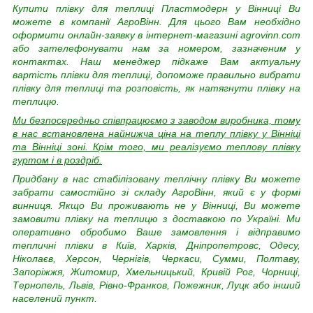
Купити плівку для теплиці Пластмодерн у Вінниці Ви
можете в компанії АгроВінн. Для цього Вам необхідно
оформити онлайн-заявку в інтернет-магазині agrovinn.com
або зателефонувати нам за номером, зазначеним у
контактах. Наш менеджер підкаже Вам актуальну
вартість плівки для теплиці, допоможе правильно вибрати
плівку для теплиці та розповість, як натягнути плівку на
теплицю.
Ми безпосередньо співпрацюємо з заводом виробника, тому
в нас встановлена найнижча ціна на теплу плівку у Вінніці
та Вінніці зоні. Крім того, ми реалізуємо теплову плівку
гуртом і в роздріб.
Придбану в нас стабілізовану теплічну плівку Ви можете
забрати самостійно зі складу АгроВінн, який є у формі
винниця. Якщо Ви проживають не у Вінниці, Ви можете
замовити плівку на теплицю з доставкою по Україні. Ми
оперативно обробимо Ваше замовлення і відправимо
тепличні плівки в Київ, Харків, Дніпропетровс, Одесу,
Ніколаєв, Херсон, Чернігів, Черкаси, Сумми, Полтаву,
Запоріжжя, Житомир, Хмельницький, Кривій Рог, Чорниці,
Тернопель, Львів, Рівно-Франков, Пожежник, Луцк або інший
населений пункт.