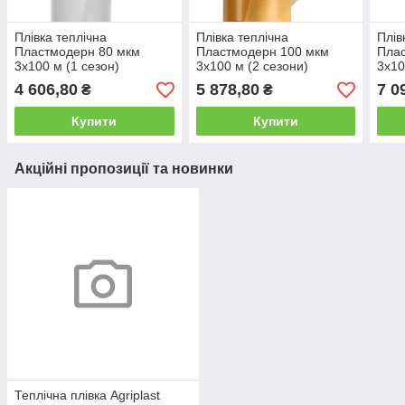
Плівка теплічна
Плівка теплічна
Плів
Пластмодерн 80 мкм
Пластмодерн 100 мкм
Пла
3х100 м (1 сезон)
3х100 м (2 сезони)
3х10
4 606,80
5 878,80
7 0
₴
₴
Купити
Купити
Акційні пропозиції та новинки
Теплічна плівка Agriplast