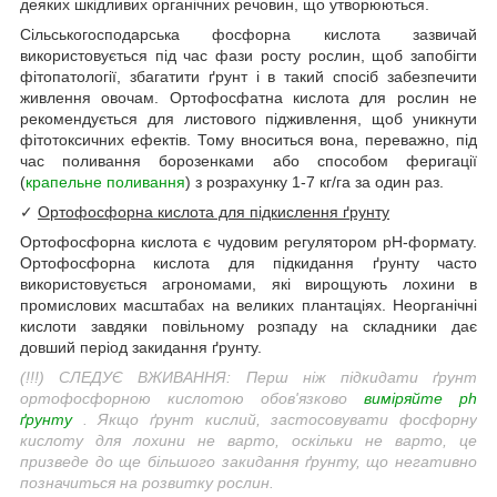
деяких шкідливих органічних речовин, що утворюються.
Сільськогосподарська фосфорна кислота зазвичай
використовується під час фази росту рослин, щоб запобігти
фітопатології, збагатити ґрунт і в такий спосіб забезпечити
живлення овочам. Ортофосфатна кислота для рослин не
рекомендується для листового підживлення, щоб уникнути
фітотоксичних ефектів. Тому вноситься вона, переважно, під
час поливання борозенками або способом феригації
(
крапельне поливання
) з розрахунку 1-7 кг/га за один раз.
✓
Ортофосфорна кислота для підкислення ґрунту
Ортофосфорна кислота є чудовим регулятором pH-формату.
Ортофосфорна кислота для підкидання ґрунту часто
використовується агрономами, які вирощують лохини в
промислових масштабах на великих плантаціях. Неорганічні
кислоти завдяки повільному розпаду на складники дає
довший період закидання ґрунту.
(!!!)
СЛЕДУЄ ВЖИВАННЯ: Перш ніж підкидати ґрунт
ортофосфорною кислотою обов'язково
виміряйте ph
ґрунту
. Якщо ґрунт кислий, застосовувати фосфорну
кислоту для лохини не варто, оскільки не варто,
це
призведе до ще більшого закидання ґрунту, що негативно
позначиться на розвитку рослин.