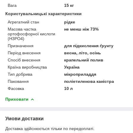
Вага
15 кг
Користувальницькі характеристики
Агрегатний стан
рідке
Масова частка
не менш ніж 73%
ортофосфорної кислоти
(H3PO4)
Призначення
для підкислення ґрунту
Період внесення
весна, літо, осінь
Спосіб внесення
крапельний полив
Країна виробництва
Україна
Тип добрива
мікроприладдя
Паковання
поліетиленова каністра
Фасовка
10 л
Приховати
Умови доставки
Доставка здійснюється тільки по передоплаті.