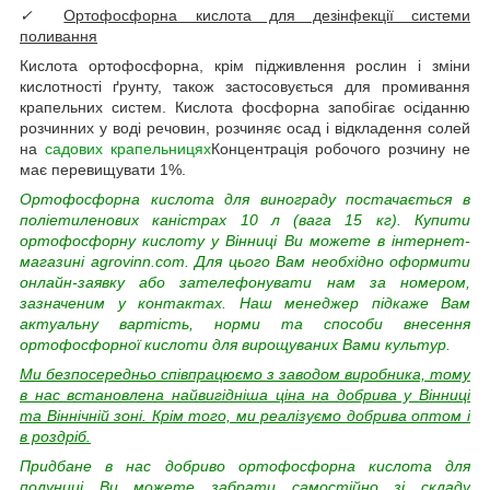
✓
Ортофосфорна кислота для дезінфекції системи
поливання
Кислота ортофосфорна, крім підживлення рослин і зміни
кислотності ґрунту, також застосовується для промивання
крапельних систем. Кислота фосфорна запобігає осіданню
розчинних у воді речовин, розчиняє осад і відкладення солей
на
садових крапельницях
Концентрація робочого розчину не
має перевищувати 1%.
Ортофосфорна кислота для винограду постачається в
поліетиленових каністрах 10 л (вага 15 кг). Купити
ортофосфорну кислоту у Вінниці Ви можете в інтернет-
магазині agrovinn.com. Для цього Вам необхідно оформити
онлайн-заявку або зателефонувати нам за номером,
зазначеним у контактах. Наш менеджер підкаже Вам
актуальну вартість, норми та способи внесення
ортофосфорної кислоти для вирощуваних Вами культур.
Ми безпосередньо співпрацюємо з заводом виробника, тому
в нас встановлена найвигідніша ціна на добрива у Вінниці
та Віннічній зоні. Крім того, ми реалізуємо
добрива оптом і
в роздріб.
Придбане в нас добриво ортофосфорна кислота для
полуниці Ви можете забрати самостійно зі складу