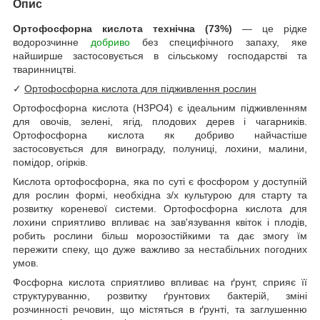
Опис
Ортофосфорна кислота технічна (73%)
— це рідке
водорозчинне
добриво
без специфічного запаху, яке
найширше застосовується в сільському господарстві та
тваринництві.
✓
Ортофосфорна кислота для підживлення рослин
Ортофосфорна кислота (H3PO4) є ідеальним підживленням
для овочів, зелені, ягід, плодових дерев і чагарників.
Ортофосфорна кислота як добриво найчастіше
застосовується для винограду, полуниці, лохини, малини,
помідор, огірків.
Кислота ортофосфорна, яка по суті є фосфором у доступній
для рослин формі, необхідна з/х культурою для старту та
розвитку кореневої системи. Ортофосфорна кислота для
лохини сприятливо впливає на зав'язування квіток і плодів,
робить рослини більш морозостійкими та дає змогу їм
пережити спеку, що дуже важливо за нестабільних погодних
умов.
Фосфорна кислота сприятливо впливає на ґрунт, сприяє її
структуруванню, розвитку ґрунтових бактерій, зміні
розчинності речовин, що містяться в ґрунті, та заглушенню