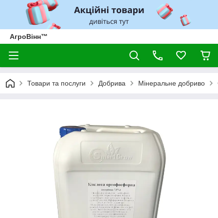
АгроВінн™
Товари та послуги
Добрива
Мінеральне добриво