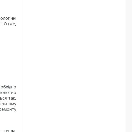
ологічні
т. Отже,
еобхідно
 полотно
ься так,
тальному
ремонту
а тепла.