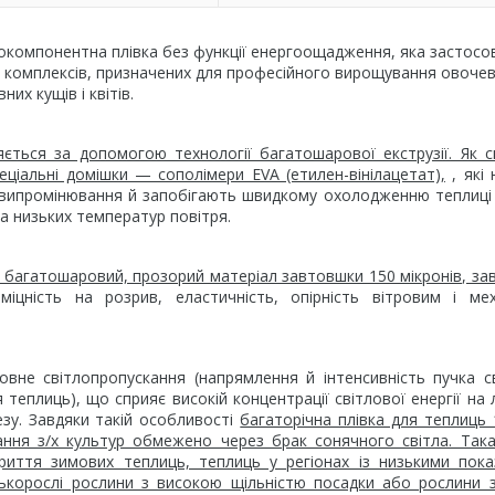
компонентна плівка без функції енергоощадження, яка застосо
х комплексів, призначених для професійного вирощування овочев
них кущів і квітів.
яється за допомогою технології багатошарової екструзії. Як 
еціальні домішки — сополімери EVA (етилен-вінілацетат),
, які
о випромінювання й запобігають швидкому охолодженню теплиці 
за низьких температур повітря.
ий багатошаровий, прозорий матеріал завтовшки 150 мікронів, з
іцність на розрив, еластичність, опірність вітровим і мех
вне світлопропускання (напрямлення й інтенсивність пучка с
 теплиць), що сприяє високій концентрації світлової енергії на 
езу. Завдяки такій особливості
багаторічна плівка для теплиць
ння з/х культур обмежено через брак сонячного світла. Так
криття зимових теплиць, теплиць у регіонах із низькими пок
зькорослі рослини з високою щільністю посадки або рослини