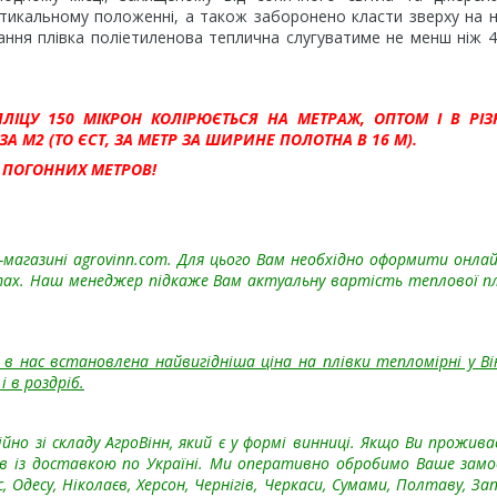
ртикальному положенні, а також заборонено класти зверху на н
ання плівка поліетиленова теплична слугуватиме не менш ніж 4
ЦУ 150 МІКРОН КОЛІРЮЄТЬСЯ НА МЕТРАЖ, ОПТОМ І В РІЗН
 М2 (ТО ЄСТ, ЗА МЕТР ЗА ШИРИНЕ ПОЛОТНА В 16 М).
 ПОГОННИХ МЕТРОВ!
магазині agrovinn.com. Для цього Вам необхідно оформити онлай
тах. Наш менеджер підкаже Вам актуальну вартість теплової п
в нас встановлена найвигідніша ціна на плівки тепломірні у Ві
і в роздріб.
о зі складу АгроВінн, який є у формі винниці. Якщо Ви прожива
ів із доставкою по Україні. Ми оперативно обробимо Ваше замо
 Одесу, Ніколаєв, Херсон, Чернігів, Черкаси, Сумами, Полтаву, За