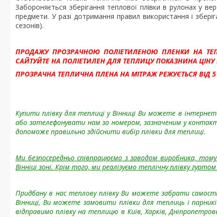
Забороняється зберігання теплової плівки в рулонах у ве
предмети. У разі дотримання правил використання і зберіг
сезонів).
ПРОДАЖУ ПРОЗРАЧНОЮ ПОЛІЕТИЛЕНОЮ ПЛЕНКИ НА ТЕПЛІ
САЙТУЙТЕ НА ПОЛІЕТИЛЕН ДЛЯ ТЕПЛИЦУ ПОКАЗНИНА ЦІНУ ЗА
ПРОЗРАЧНА ТЕПЛИЧНА ПЛЕНА НА МІТРАЖ РЕЖУЄТЬСЯ ВІД 5
Купити плівку для теплиці у Вінниці Ви можете в інтернет-
або зателефонувати нам за номером, зазначеним у контак
допоможе правильно здійснити вибір плівки для теплиці.
Ми безпосередньо співпрацюємо з заводом виробника, тому 
Вінніці зоні. Крім того, ми реалізуємо
теплічну плівку гуртом 
Придбану в нас теплову плівку Ви можете забрати самостійн
Вінниці, Ви можете замовити плівки для теплиць і парник
відправимо плівку на теплицю в Київ, Харків, Дніпропетровс,