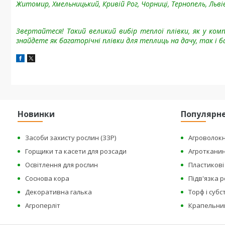
Житомир, Хмельницький, Кривій Рог, Чорниці, Тернопель, Льві
Звертайтеся! Такий великий вибір теплої плівки, як у компа
знайдете як багаторічні плівки для теплиць на дачу, так і
Новинки
Популярн
Засоби захисту рослин (ЗЗР)
Агроволок
Горщики та касети для розсади
Агроткани
Освітлення для рослин
Пластикові 
Соснова кора
Підв'язка 
Декоративна галька
Торф і суб
Агроперліт
Крапельни