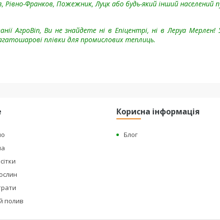
в, Рівно-Франков, Пожежник, Луцк або будь-який інший населений 
нії АгроВin, Ви не знайдете ні в Епіцентрі, ні в Леруа Мерлен! 
 багатошарові плівки для промислових теплиць.
е
Корисна інформація
но
Блог
на
сітки
рослин
страти
й полив