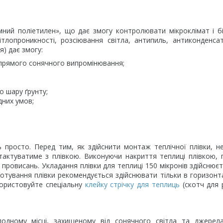
ний поліетилен», що дає змогу контролювати мікроклімат і бі
вітлопроникності, розсіювання світла, антипиль, антиконденса
я) дає змогу:
у прямого сонячного випромінювання;
 шару ґрунту;
дних умов;
 просто. Перед тим, як здійснити монтаж теплічної плівки, н
тактуватиме з плівкою. Виконуючи накриття теплиці плівкою,
провисань. Укладання плівки для теплиці 150 мікронів здійснюєт
отування плівки рекомендується здійснювати тільки в горизон
користовуйте спеціальну
клейку стрічку для теплиць
(скотч для 
олодному місці, захищеному від сонячного світла та джерел