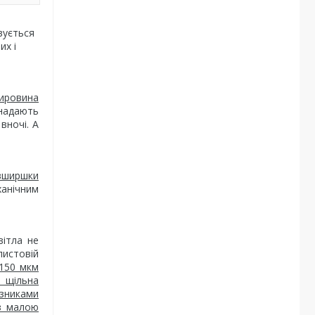
вується
их і
сировина
 надають
вночі. А
авширшки
анічним
вітла не
листовій
 150 мкм
а щільна
азниками
 з малою