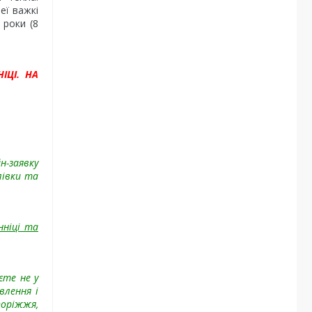
еї важкі
 роки (8
ІЦІ. НА
н-заявку
лівки та
нніці та
єте не у
влення і
поріжжя,