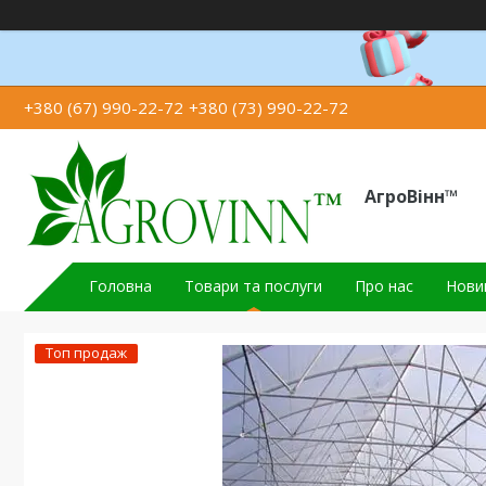
+380 (67) 990-22-72
+380 (73) 990-22-72
АгроВінн™
Головна
Товари та послуги
Про нас
Новин
Топ продаж