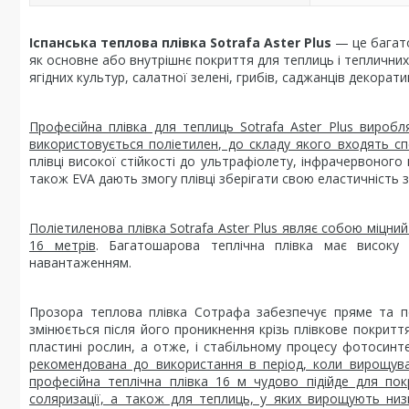
Іспанська теплова плівка Sotrafa Aster Plus
— це багато
як основне або внутрішнє покриття для теплиць і теплични
ягідних культур, салатної зелені, грибів, саджанців декоратив
Професійна плівка для теплиць Sotrafa Aster Plus виробл
використовується поліетилен, до складу якого входять сп
плівці високої стійкості до ультрафіолету, інфрачервоног
також EVA дають змогу плівці зберігати свою еластичність 
Поліетиленова плівка Sotrafa Aster Plus являє собою міцн
16 метрів
. Багатошарова теплічна плівка має високу м
навантаженням.
Прозора теплова плівка Сотрафа забезпечує пряме та по
змінюється після його проникнення крізь плівкове покриття
пластині рослин, а отже, і стабільному процесу фотосинт
рекомендована до використання в період, коли вирощува
професійна теплічна плівка 16 м чудово підійде для по
соляризації, а також для теплиць, у яких вирощують ни