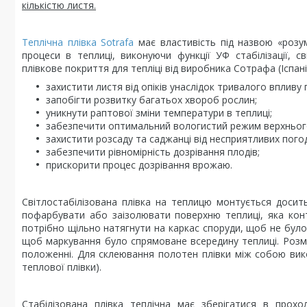
кількістю листя.
Теплічна плівка Sotrafa
має властивість під назвою «розум
процеси в теплиці, виконуючи функції УФ стабілізації, с
плівкове покриття для тепліці від виробника Сотрафа (Іспані
захистити листя від опіків унаслідок тривалого вплив
запобігти розвитку багатьох хвороб рослин;
уникнути раптової зміни температури в теплиці;
забезпечити оптимальний вологистий режим верхнього
захистити розсаду та саджанці від несприятливих пого
забезпечити рівномірність дозрівання плодів;
прискорити процес дозрівання врожаю.
Світлостабілізована плівка на теплицю монтується досить
пофарбувати або заізолювати поверхню теплиці, яка кон
потрібно щільно натягнути на каркас споруди, щоб не було 
щоб маркування було спрямоване всередину теплиці. Розм
положенні. Для склеювання полотен плівки між собою ви
теплової плівки).
Стабілізована плівка теплічна має зберігатися в прох