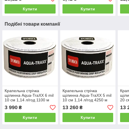
Купити
Купити
Подібні товари компанії
Крапельна стрічка
Крапельна стрічка
Крап
щілинна Aqua-TraXX 6 mil
щілинна Aqua-TraXX 5 mil
щіли
10 см 1,14 л/год 1100 м
10 см 1,14 л/год 4250 м
20 с
3 990
13 260
13 
₴
₴
Купити
Купити