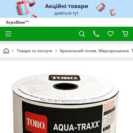
АгроВінн™
Товари та послуги
Крапельний полив. Мікрозрошення. 