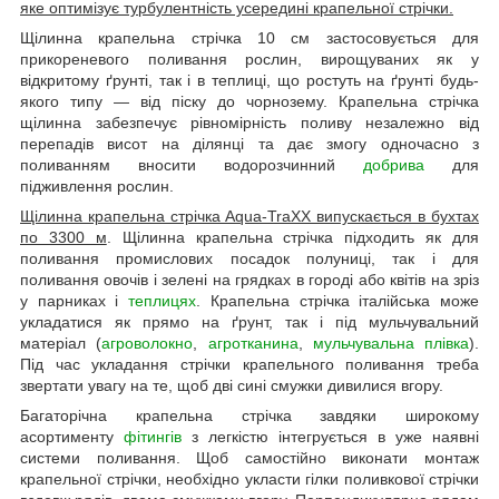
яке оптимізує турбулентність усередині крапельної стрічки.
Щілинна крапельна стрічка 10 см застосовується для
прикореневого поливання рослин, вирощуваних як у
відкритому ґрунті, так і в теплиці, що ростуть на ґрунті будь-
якого типу — від піску до чорнозему. Крапельна стрічка
щілинна забезпечує рівномірність поливу незалежно від
перепадів висот на ділянці та дає змогу одночасно з
поливанням вносити водорозчинний
добрива
для
підживлення рослин.
Щілинна крапельна стрічка Aqua-TraXX випускається в бухтах
по 3300 м
. Щілинна крапельна стрічка підходить як для
поливання промислових посадок полуниці, так і для
поливання овочів і зелені на грядках в городі або квітів на зріз
у парниках і
теплицях
. Крапельна стрічка італійська може
укладатися як прямо на ґрунт, так і під мульчувальний
матеріал (
агроволокно
,
агротканина
,
мульчувальна плівка
).
Під час укладання стрічки крапельного поливання треба
звертати увагу на те, щоб дві сині смужки дивилися вгору.
Багаторічна крапельна стрічка завдяки широкому
асортименту
фітингів
з легкістю інтегрується в уже наявні
системи поливання. Щоб самостійно виконати монтаж
крапельної стрічки, необхідно укласти гілки поливкової стрічки