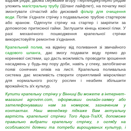
вздовж рядів, двома смужками вгору. Перпендикулярно рядам
уложить
магістральну трубу
(Шланг лайфлет), на початку якої
змонтувати сітчастий або дисковий
фільтр для очищення
води
. Потім з'єднати стрічку з подавальною трубою стартером
або краном. Одягнути стрічку на стартер і закріпити за
допомогою притискної гайки. Заглушити кінець кожної гілки. У
разі механічного пошкодження крапельної стрічки
використовуйте ремонтне з'єднання.
Крапельний полив
, на відміну від поливання зі звичайного
садового шланга
, дає змогу подавати воду прямо до
кореневої системи, що дасть можливість проводити зрошення
насаджень у будь-яку пору доби, навіть у спеку, запобігаючи
появі сонячних опіків на листі. Крапельна поливальна
система дає можливість створити сприятливий мікроклімат
для нормального росту рослин і неабияк збільшити
врожайність з/х культур.
Купити крапельну стрічку у Вінниці Ви можете в інтернет-
магазині agrovinn.com, оформивши онлайн-заявку або
зателефонувавши нам за номером, зазначеним у
контактах. Наш менеджер підкаже Вам актуальну
вартість крапельної стрічки Toro Aqua-TraXX, допоможе
правильно вибрати крапельну стрічку, з огляду на
особливості ділянки та потреби вирощуваних культур, і