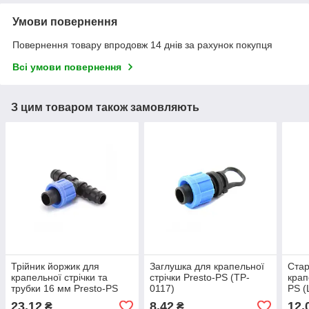
Умови повернення
Повернення товару впродовж 14 днів за рахунок покупця
Всі умови повернення
З цим товаром також замовляють
Трійник йоржик для
Заглушка для крапельної
Стар
крапельної стрічки та
стрічки Presto-PS (TP-
крап
трубки 16 мм Presto-PS
0117)
PS (
(ВТ-021716)
23,12
8,42
12,
₴
₴