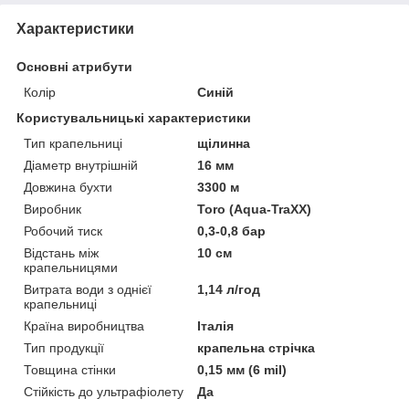
Характеристики
Основні атрибути
Колір
Синій
Користувальницькі характеристики
Тип крапельниці
щілинна
Діаметр внутрішній
16 мм
Довжина бухти
3300 м
Виробник
Toro (Aqua-TraXX)
Робочий тиск
0,3-0,8 бар
Відстань між
10 см
крапельницями
Витрата води з однієї
1,14 л/год
крапельниці
Країна виробництва
Італія
Тип продукції
крапельна стрічка
Товщина стінки
0,15 мм (6 mil)
Стійкість до ультрафіолету
Да