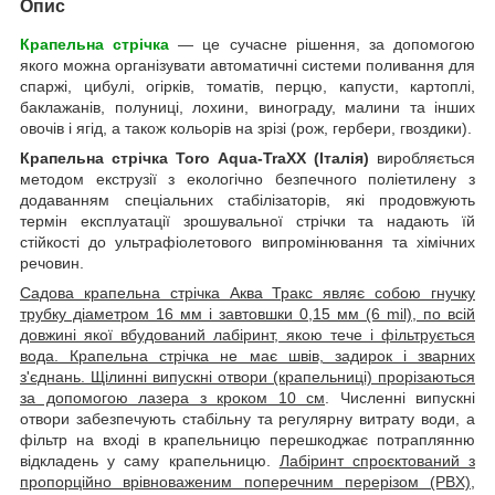
Опис
Крапельна стрічка
— це сучасне рішення, за допомогою
якого можна організувати автоматичні системи поливання для
спаржі, цибулі, огірків, томатів, перцю, капусти, картоплі,
баклажанів, полуниці, лохини, винограду, малини та інших
овочів і ягід, а також кольорів на зрізі (рож, гербери, гвоздики).
Крапельна стрічка Toro Aqua-TraXX (Італія)
виробляється
методом екструзії з екологічно безпечного поліетилену з
додаванням спеціальних стабілізаторів, які продовжують
термін експлуатації зрошувальної стрічки та надають їй
стійкості до ультрафіолетового випромінювання та хімічних
речовин.
Садова крапельна стрічка Аква Тракс являє собою гнучку
трубку діаметром 16 мм і завтовшки 0,15 мм (6 mil), по всій
довжині якої вбудований лабіринт, якою тече і фільтрується
вода. Крапельна стрічка не має швів, задирок і зварних
з'єднань. Щілинні випускні отвори (крапельниці) прорізаються
за допомогою лазера з кроком 10 см
. Численні випускні
отвори забезпечують стабільну та регулярну витрату води, а
фільтр на вході в крапельницю перешкоджає потраплянню
відкладень у саму крапельницю.
Лабіринт спроєктований з
пропорційно врівноваженим поперечним перерізом (PBX),