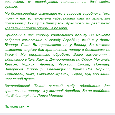
розповість, як організувати поливання на дачі своїми
руками.
Ми безпосередньо співпрацюємо з заводом виробника Toro,
тому у нас встановлена найвигідніша ціна на крапельне
поливання у Вінниці та Вінніці зоні. Крім того, ми реалізуємо
крапельний полив оптом і в роздріб.
Придбану в нас стрічку крапельного поливу Ви можете
забрати самостійно зі складу АгроВінн, який є у формі
Вінниця. Якщо Ви проживаєте не у Вінниці, Ви можете
замовити стрічку для крапельного поливу з доставкою по
Україні. Ми оперативно обробимо Ваше замовлення і
відправимо в Київ, Харків, Дніпропетровськ, Одесу, Миколаїв,
Херсон, Чорних, Чернігів, Черкаси, Сумми, Полтаву,
Запоріжжя, Жиромир, Хмельніцький, Кривій Рог, Чорниці,
Тернопель, Львів, Рівно-тео-Франск, Ужрод, Луц або інший
населений пункт.
Звертайтеся! Такий великий вибір обладнання для
крапельного поливу, як у компанії АгроВінн, Ви не знайдете
ні в Епіцентрі, ні в Леруа Мерлен!
Приховати