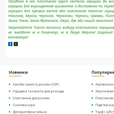
Придбані в нас пластикові круглі квіткові горщики Ви мо
горщики для вирощування хризантем із доставкою по Украї
горщики для лукових квітів або пластикові технічні гор
Ніколаєв, Херсон, Чернігов, Чернігови, Черкаси, Сумами, По
Львів, Рівно, Івано-Франковск, Ужро, Лук або інший населений
Звертайтеся! Такого великого вибору пластикових горщиків
не знайдете ні в Епіцентрі, ні в Леруа Мерлен! Широк
вихованців!
Новинки
Популярн
Засоби захисту рослин (ЗЗР)
Агроволок
Горщики та касети для розсади
Агроткани
Освітлення для рослин
Пластикові 
Соснова кора
Підв'язка 
Декоративна галька
Торф і суб