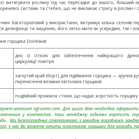
ко витягувати рослину під час пересадки до іншого, більший к
реневої системи та стебел, що не викликає стресу в рослин і с
них багаторазовий у використанні, витримує кілька сезонів пе
 дезінфекції та чищенню, його легко мити як усередині, так і зов
ння горщика DonKwiat
дно із сіткою для забезпечення найкращого дрен
циркуляції повітря
загнутий край (борт) для підіймання горщика — зручна ру
перенесення великих квіткових горщиків
подвійний проміжок стінки, що надає жорсткість горщику
ернет-магазині agrovinn.com. Для цього Вам необхідно оформити
азначеним у контактах. Наш менеджер підкаже вартість гор
ади
.
Ми безпосередньо співпрацюємо з заводом виробника, завдяк
того, у нас Ви можете купити пластикові горщики для розсади гу