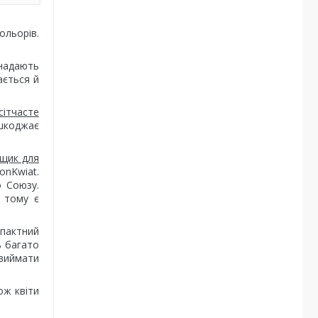
ольорів.
 надають
ається й
сітчасте
шкоджає
рщик для
onKwiat.
о Союзу.
, тому є
мпактний
ь багато
 виймати
ож квіти