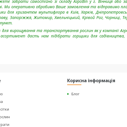
жете забрати самостійно зі складу АгроВin у г. Вінниця або 
ні. Ми оперативно обробимо Ваше замовлення та відправимо пл
щики для хризантем
мультифлора в Київ, Харків, Дніпропетровськ
лтаву, Запоріжжя, Житомир, Хмельніцький, Крівой Рог, Чорниці, Те
 пункт.
 для вирощування та транспортування рослин як у компанії Агр
ий асортимент дасть нам підібрати горщики для
садівництва, 
е
Корисна інформація
но
Блог
на
сітки
рослин
страти