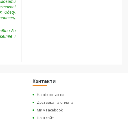
замовити
астикові
, Одесу,
рнопель,
оВінн Ви
квітів і
Контакти
Наші контакти
Доставка та оплата
Ми у Facebook
Наш сайт