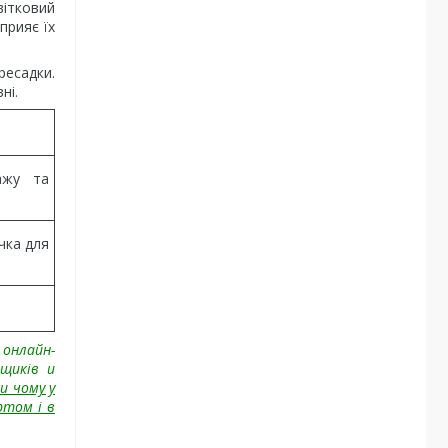
вітковий
прияє їх
ресадки.
ні.
ажу та
чка для
 онлайн-
щиків
и
и чому у
ртом і в