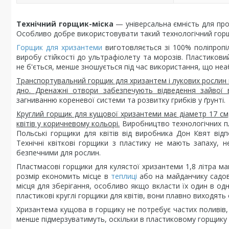
Технічний горщик-міска
— універсальна ємність для про
Особливо добре використовувати такий технологічний горщ
Горщик для хризантеми
виготовляється зі 100% поліпропіл
виробу стійкості до ультрафіолету та морозів. Пластиковий
не б'ється, менше зношується під час використання, що неа
Транспортувальний горщик для хризантем і лукових рослин 
дно. Дренажні отвори забезпечують відведення зайвої 
загниванню кореневої системи та розвитку грибків у ґрунті.
Круглий горщик для кущової хризантеми має діаметр 17 см, 
квітів у коричневому кольорі.
Виробництво технологічних пл
Польські горщики для квітів від виробника Дон Квят від
Технічні квіткові горщики з пластику не мають запаху, н
безпечними для рослин.
Пластмасові горщики для кулястої хризантеми 1,8 літра м
розмір економить місце в
теплиці
або на майданчику садов
місця для зберігання, особливо якщо вкласти їх один в одн
пластикові круглі горщики для квітів, вони плавно виходять
Хризантема кущова в горщику не потребує частих поливів, 
менше підмерзуватимуть, оскільки в пластиковому горщику ґ