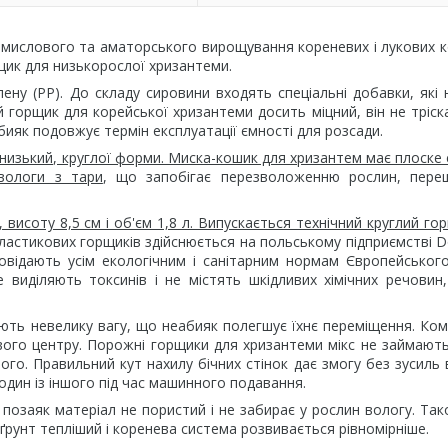
мислового та аматорського вирощування кореневих і лукових к
ик для низькорослої хризантеми.
ену (РР). До складу сировини входять спеціальні добавки, які
 горщик для корейської хризантеми досить міцний, він не тріск
бияк подовжує термін експлуатації ємності для розсади.
низький, круглої форми. Миска-кошик для хризантем має плоске 
вологи з тари
, що запобігає перезволоженню рослин, пере
висоту 8,5 см і об'єм 1,8 л. Випускається технічний круглий го
астикових горщиків здійснюється на польському підприємстві D
повідають усім екологічним і санітарним нормам Європейськог
е виділяють токсинів і не містять шкідливих хімічних речовин
ають невелику вагу, що неабияк полегшує їхнє переміщення. Ко
ого центру. Порожні горщики для хризантеми мікс не займают
ого. Правильний кут нахилу бічних стінок дає змогу без зусиль
 один із іншого під час машинного подавання.
позаяк матеріал не пористий і не забирає у рослин вологу. Так
рунт тепліший і коренева система розвивається рівномірніше.