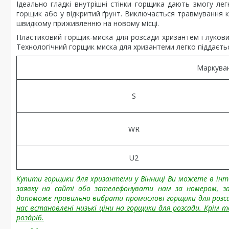
Ідеально гладкі внутрішні стінки горщика дають змогу лег
горщик або у відкритий ґрунт. Виключається травмування ко
швидкому приживленню на новому місці.
Пластиковий горщик-миска для розсади хризантем і лукович
Технологічний горщик миска для хризантеми легко піддається
Маркува
S
WR
U2
Купити горщики для хризантеми
у Вінниці Ви можете в інт
заявку на сайті або зателефонувати нам за номером, з
допоможе правильно вибрати промислові горщики для розс
нас встановлені низькі ціни на горщики для розсади. Крім 
роздріб.