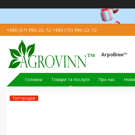
+380 (67) 990-22-72
+380 (73) 990-22-72
АгроВінн™
Головна
Товари та послуги
Про нас
Новин
Топ продаж