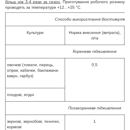
більш ніж 3-4 рази за сезон.
Приготування робочого розчину
проводять за температури +12...+25 °C.
Способи використання біостимулято
Культури
Норма внесення (витрата),
л/га
Кореневе підживлення
овочеві (томати, перець,
0,5
з
огірки, кабачки, баклажани,
пе
кавун, гарбуз)
до
15
плодові, ягідні
у 
Позакореневе підживлення
зернові, зернобові, технічні,
1
за
кормові