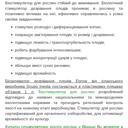
Біостимулятор для рослин стійкий до вимивання. Біологічний
стимулятор дозрівання плодів проникає в рослину та
позитивно впливає на неї, ефективно справляючись з усіма
своїми завданнями:
стимулює розподіл і диференціювання клітин;
покращує зав'язування плодів, їх розмір і дозрівання;
підвищує лежкість і транспортубельність плодів;
робить фарбування інтенсивнішим;
підвищує концентрації цукрів у плодах;
збільшує вміст сухих речовин;
підвищує врожайність.
Біоактиватор дозрівання плодів Egrow від іспанського
виробника Grupo Inesta постачається в пластикових пляшках
об'ємом 1 л.
Біостимулятор для рослин
розроблений
відповідно до наявних національними та міжнародними
екологічними нормами та проходить ретельний контроль
якості на кожному етапі виробництва. Стимулятор для рослин
сертифікований для органічного хліборобства, для оптимізації
врожайності з/х культур.
Купити стимулятори росту рослин у Вінниці Ви можете в