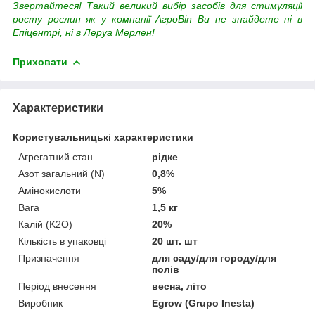
Звертайтеся! Такий великий вибір засобів для стимуляції
росту рослин як у компанії АгроВin Ви не знайдете ні в
Епіцентрі, ні в Леруа Мерлен!
Приховати
Характеристики
Користувальницькі характеристики
Агрегатний стан
рідке
Азот загальний (N)
0,8%
Амінокислоти
5%
Вага
1,5 кг
Калій (K2O)
20%
Кількість в упаковці
20 шт. шт
Призначення
для саду/для городу/для
полів
Період внесення
весна, літо
Виробник
Egrow (Grupo Inesta)