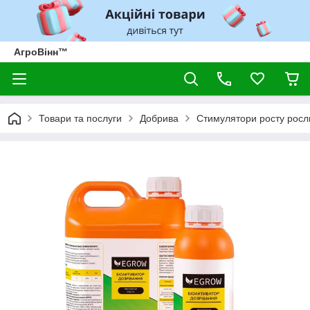
АгроВінн™
Товари та послуги
Добрива
Стимулятори росту росл