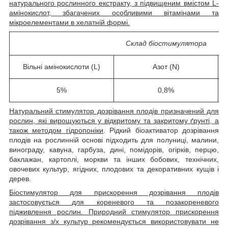
натурального рослинного екстракту, з підвищеним вмістом L-
амінокислот, збагачених особливими вітамінами та
мікроелементами в хелатній формі.
Склад біостимулятора
Вільні амінокислоти (L)
Азот (N)
5%
0,8%
Натуральний стимулятор дозрівання плодів призначений для
рослин, які вирощуються у відкритому та закритому ґрунті, а
також методом гідропоніки
. Рідкий біоактиватор дозрівання
плодів на рослинній основі підходить для полуниці, малини,
винограду, кавуна, гарбуза, дині, помідорів, огірків, перцю,
баклажан, картоплі, моркви та інших бобових, технічних,
овочевих культур, ягідних, плодових та декоративних кущів і
дерев.
Біостимулятор для прискорення дозрівання плодів
застосовується для кореневого та позакореневого
підживлення рослин. Природний стимулятор прискорення
дозрівання з/х культур рекомендується використовувати не