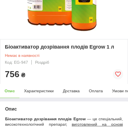
Біоактиватор дозрівання плодів Egrow 1 л
Немає в наявності
Код: EG-947
Роздріб
756
₴
Опис
Характеристики
Доставка
Оплата
Умови п
Опис
Біоактиватор дозрівання плодів Egrow
— це спеціальний,
високотехнологічний препарат,
виготовлений на основі