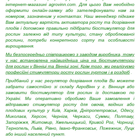
інтернет-магазині agrovinn.com. Для цього Вам необхідно
оформити онлайн-заявку або зателефонувати нам за
номером, зазначеним у контактах. Наш менеджер підкаже
Вам актуальну вартість активатора росту та дозрівання
плодів і допоможе правильно підібрати біостимулятор для
рослин залежно від типу культури, стану оброблюваної
рослини, потреби конкретного сорту та особливості
вирощування.
Ми безпосередньо співпрацюємо з заводом виробника, тому
у нас встановлена найвигідніша ціна на біостимулятори
для рослин у Вінніці та Вінніці зоні. Крім того, ми реалізуємо
професійні стимулятори росту рослин гуртом і в роздріб
.
Придбаний у нас регулятор дозрівання плодів Ви можете
забрати самостійно зі складу АгроВінн у г. Вінниця або
замовити біостимулятор для рослин із доставкою по
Україні. Ми оперативно обробимо Ваше замовлення і
відправимо стимулятор росту для овочів, ягідних або
плодових культур у Київ, Харків, Дніпропетровськ, Одесу,
Миколаєв, Херсон, Чернігв, Черкаси, Сумми, Полтаву,
Запоріжжя, Житомир, Хмельницький, Кривой Рог, Чорниці,
Тернопель, Львів, Рівно, Івано-Франковськ, Пожежник, Луцк
або інший населений пункт.