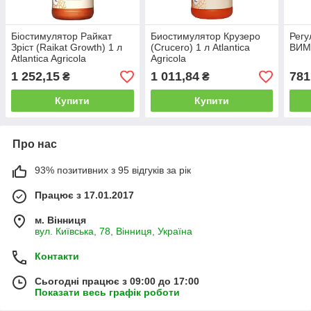
Біостимулятор Райкат
Биостимулятор Крузеро
Регу
Зріст (Raikat Growth) 1 л
(Crucero) 1 л Atlantica
ВИМ
Atlantica Agricola
Agricola
1 252,15
1 011,84
781
₴
₴
Купити
Купити
Про нас
93% позитивних з 95 відгуків за рік
Працює з 17.01.2017
м. Вінниця
вул. Київська, 78, Вінниця, Україна
Контакти
Сьогодні працює з 09:00 до 17:00
Показати весь графік роботи