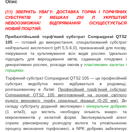
Опис
(!!!) ЗВЕРНІТЬ УВАГУ: ДОСТАВКА ТОРФА І ТОРФ'ЯНИХ
СУБСТРАТІВ У МЕШКАХ 250 Л УКРПШТИЙ
НЕВООЗМОЖНА! ВІДПРЯМАННЯ ОСУЩЕСТУЄТЬСЯ
НОВИЙ ПОШТИЙ.
Прибалтійський торф'яний субстрат Compaqpeat QTS2
105
— готовий до використання, спеціалізований субстрат
нейтральної кислотності (pH 5,5-6,0), призначений для посіву,
пікірування та культивування всіх видів рослин. Ідеально
підходить для вирощування квітів, саджанців плодових і
декоративних рослин, розсади овочів у
пластикових касетах і
горщиках
.
Торфяний субстрат Compaqpeat QTS2 105 — це професійний
субстрат, видобуток якого відбувається в родовищі,
розташованому в Латвії.
Професійний торф'яний субстрат
Compaqpeat QTS2 105 виготовлений на основі світлого
рудого верхового торфу середньої фракції (0-20 мм).
До
складу субстрату доданий зволожувач і
мінеральне добриво
(1 кг/м3), що містить необхідну кількість макро- та
мікроелементів у хелатній формі. Зволожувальний агент
сприяє рівномірному розподілу вологи та уповільненню
процесу висихання торфосмесі, а NPK добриво забезпечує