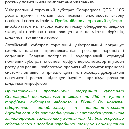
рослину повноцінним комплексним живленням.
Універсальний торф'яний субстрат Compaqpeat QTS-2 105
досить пухкий і легкий, має поживні властивості, високу
повітро- і вологомісткість.
Прибалтійський торф'яний субстрат
виробляється на високотехнологічному обладнанні, завдяки
якому він пройшов повне очищення й не містить бур'янів,
шкідників і збудників хвороб.
Латвійський субстрат торф'яний універсальний покращує
схожість насіння, приживлюваність розсади, черенків і
саджанців. Завдяки повітряно- і водопроникній структурі
поживний субстрат на основі торфу створює комфортні умови
росту для рослин, забезпечує правильний розвиток кореневої
системи, активне та тривале цвітіння, покращує декоративні
властивості рослин, підвищує імунітет, пригнічує розвиток
шкідливої мікрофлори.
Прибалтійський професійний
торф'яний субстрат
Compaqpeat
постачається в мішках по 250 л.
Купити
торф'яний субстрат
недорого в Вінниці Ви можете,
оформивши онлайн-заявку в інтернет-магазині
Agrovinn.com або зателефонувавши зателефонувати нам
за телефоном, зазначеним у контактах.
Ми безпосередньо
співпрацюємо з заводом виробника, тому на нашому сайті