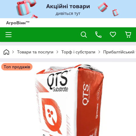
АгроВінн™
Товари та послуги
Торф і субстрати
Прибалтійський 
Топ продажів