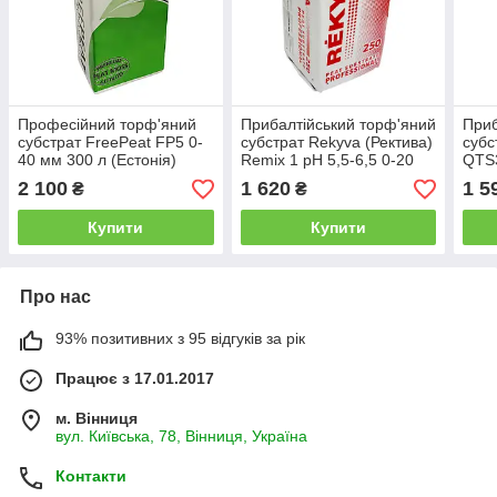
Професійний торф'яний
Прибалтійський торф'яний
Приб
субстрат FreePeat FP5 0-
субстрат Rekyva (Ректива)
субс
40 мм 300 л (Естонія)
Remix 1 pH 5,5-6,5 0-20
QTS3
мм 250 л
0-5 
2 100
1 620
1 5
₴
₴
Купити
Купити
Про нас
93% позитивних з 95 відгуків за рік
Працює з 17.01.2017
м. Вінниця
вул. Київська, 78, Вінниця, Україна
Контакти