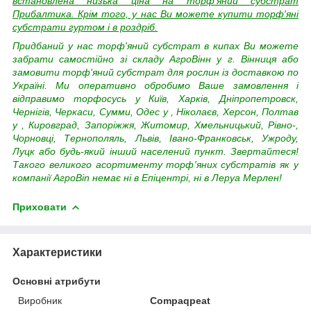
встановлена низька ціна на торф'яний субстрат
Прибалтика. Крім того, у нас Ви можете купити торф'яні
субстрати гуртом і в роздріб.
Придбаний у нас торф'яний субстрат
в кипах
Ви можете
забрати самостійно зі складу АгроВінн у г. Вінниця або
замовити торф'яний субстрат для рослин із доставкою по
Україні. Ми оперативно обробимо Ваше замовлення і
відправимо торфосусь у Київ, Харків, Дніпропетровск,
Чернігів, Черкаси, Сумми, Одес
у
, Ніколаєв, Херсон, Полтав
у
, Кировград, Запоріжжя, Житомир, Хмельницький, Рівно-,
Чорновці, Тернополяль, Львів, Івано-Франковськ, Ужроду,
Луцк або будь-який інший населений пункт.
Звертайтеся!
Такого великого асортименту торф'яних субстратів як у
компанії АгроВin немає ні в Епіцентрі, ні в Леруа Мерлен!
Приховати
Характеристики
Основні атрибути
Виробник
Compaqpeat