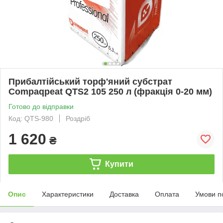
Прибалтійський торф'яний субстрат
Compaqpeat QTS2 105 250 л (фракція 0-20 мм)
Готово до відправки
Код: QTS-980
Роздріб
1 620
₴
Купити
Опис
Характеристики
Доставка
Оплата
Умови п