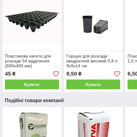
Пластикова касета для
Горщик для розсади
Плас
розсади 54 відділення
квадратний високий 0,8 л
1,5 
(600х400 мм)
9х9х14 см
45
8,50
6,5
₴
₴
Купити
Купити
Подібні товари компанії