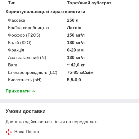
Тип
Торф'яний субстрат
Користувальницькі характеристики
Фасовка
250 л
Країна виробництва
Латвія
Фосфор (Р2О5)
150 мг/л
Калій (К2О)
180 мг/л
Фракція
0-20 мм
Азот загальний (N)
130 мг/л
Вага
~ 42,6 кг
Електропровідність (EC)
75-85 мСм/м
Кислотність (pH)
5,5-6,0
Приховати
Умови доставки
Доставка здійснюється тільки по передоплаті.
Нова Пошта